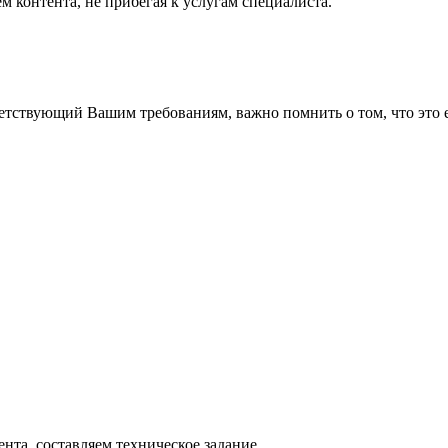
 контента, не прибегая к услугам специалиста.
тствующий Вашим требованиям, важно помнить о том, что это ещ
нта, составляем техническое задание