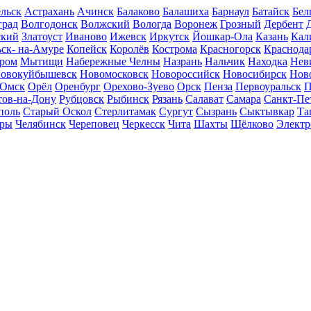
льск
Астрахань
Ачинск
Балаково
Балашиха
Барнаул
Батайск
Бел
град
Волгодонск
Волжский
Вологда
Воронеж
Грозный
Дербент
ский
Златоуст
Иваново
Ижевск
Иркутск
Йошкар-Ола
Казань
Кал
ск- на-Амуре
Копейск
Королёв
Кострома
Красногорск
Краснода
ром
Мытищи
Набережные Челны
Назрань
Нальчик
Находка
Нев
овокуйбышевск
Новомосковск
Новороссийск
Новосибирск
Нов
Омск
Орёл
Оренбург
Орехово-Зуево
Орск
Пенза
Первоуральск
П
тов-на-Дону
Рубцовск
Рыбинск
Рязань
Салават
Самара
Санкт-Пе
поль
Старый Оскол
Стерлитамак
Сургут
Сызрань
Сыктывкар
Та
ары
Челябинск
Череповец
Черкесск
Чита
Шахты
Щёлково
Электр