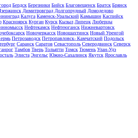
город
Бердск
Березники
Бийск
Благовещенск
Братск
Брянск
Дзержинск
Димитровград
Долгопрудный
Домодедово
ининград
Калуга
Каменск-Уральский
Камышин
Каспийск
р
Красноярск
Курган
Курск
Кызыл
Липецк
Люберцы
инномысск
Нефтекамск
Нефтеюганск
Нижневартовск
очебоксарск
Новочеркасск
Новошахтинск
Новый Уренгой
ермь
Петрозаводск
Петропавловск- Камчатский
Подольск
тербург
Саранск
Саратов
Севастополь
Северодвинск
Северск
ганрог
Тамбов
Тверь
Тольятти
Томск
Тюмень
Улан-Удэ
осталь
Элиста
Энгельс
Южно-Сахалинск
Якутск
Ярославль