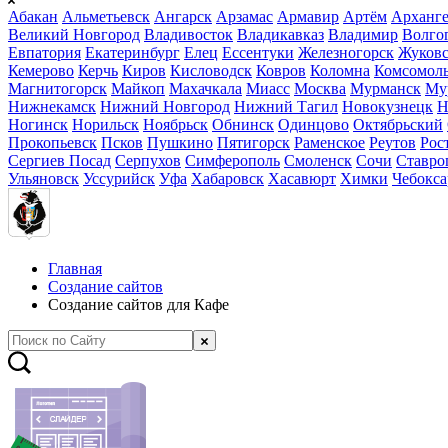
Абакан
Альметьевск
Ангарск
Арзамас
Армавир
Артём
Арханге
Великий Новгород
Владивосток
Владикавказ
Владимир
Волго
Евпатория
Екатеринбург
Елец
Ессентуки
Железногорск
Жуков
Кемерово
Керчь
Киров
Кисловодск
Ковров
Коломна
Комсомоль
Магнитогорск
Майкоп
Махачкала
Миасс
Москва
Мурманск
Му
Нижнекамск
Нижний Новгород
Нижний Тагил
Новокузнецк
Н
Ногинск
Норильск
Ноябрьск
Обнинск
Одинцово
Октябрьский
Прокопьевск
Псков
Пушкино
Пятигорск
Раменское
Реутов
Рос
Сергиев Посад
Серпухов
Симферополь
Смоленск
Сочи
Ставро
Ульяновск
Уссурийск
Уфа
Хабаровск
Хасавюрт
Химки
Чебокс
Главная
Создание сайтов
Создание сайтов для Кафе