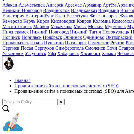
Абакан
Альметьевск
Ангарск
Арзамас
Армавир
Артём
Арханге
Великий Новгород
Владивосток
Владикавказ
Владимир
Волго
Евпатория
Екатеринбург
Елец
Ессентуки
Железногорск
Жуков
Кемерово
Керчь
Киров
Кисловодск
Ковров
Коломна
Комсомоль
Магнитогорск
Майкоп
Махачкала
Миасс
Москва
Мурманск
Му
Нижнекамск
Нижний Новгород
Нижний Тагил
Новокузнецк
Н
Ногинск
Норильск
Ноябрьск
Обнинск
Одинцово
Октябрьский
Прокопьевск
Псков
Пушкино
Пятигорск
Раменское
Реутов
Рос
Сергиев Посад
Серпухов
Симферополь
Смоленск
Сочи
Ставро
Ульяновск
Уссурийск
Уфа
Хабаровск
Хасавюрт
Химки
Чебокс
Главная
Продвижение сайтов в поисковых системах (SEO)
Продвижение сайта в поисковых системах (SEO) для Авт