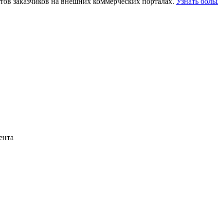
тов заказчиков на внешних коммерческих порталах.
Узнать боль
ента