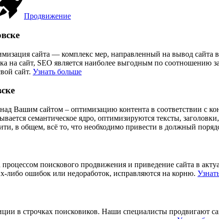
Продвижение
овске
имизация сайта — комплекс мер, направленный на вывод сайта 
ика на сайт, SEO является наиболее выгодным по соотношению 
вой сайт.
Узнать больше
вске
над Вашим сайтом – оптимизацию контента в соответствии с кон
тывается семантическое ядро, оптимизируются тексты, заголовки
ти, в общем, всё то, что необходимо привести в должный поряд
 процессом поискового продвижения и приведение сайта в актуа
ких-либо ошибок или недоработок, исправляются на корню.
Узнат
озиции в строчках поисковиков. Наши специалисты продвигают с