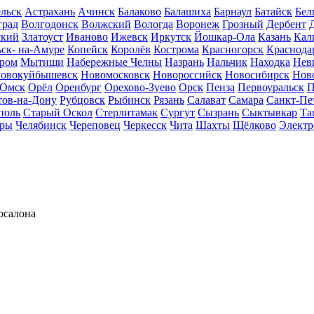
льск
Астрахань
Ачинск
Балаково
Балашиха
Барнаул
Батайск
Бел
град
Волгодонск
Волжский
Вологда
Воронеж
Грозный
Дербент
ский
Златоуст
Иваново
Ижевск
Иркутск
Йошкар-Ола
Казань
Кал
ск- на-Амуре
Копейск
Королёв
Кострома
Красногорск
Краснода
ром
Мытищи
Набережные Челны
Назрань
Нальчик
Находка
Нев
овокуйбышевск
Новомосковск
Новороссийск
Новосибирск
Нов
Омск
Орёл
Оренбург
Орехово-Зуево
Орск
Пенза
Первоуральск
П
тов-на-Дону
Рубцовск
Рыбинск
Рязань
Салават
Самара
Санкт-Пе
поль
Старый Оскол
Стерлитамак
Сургут
Сызрань
Сыктывкар
Та
ары
Челябинск
Череповец
Черкесск
Чита
Шахты
Щёлково
Электр
осалона