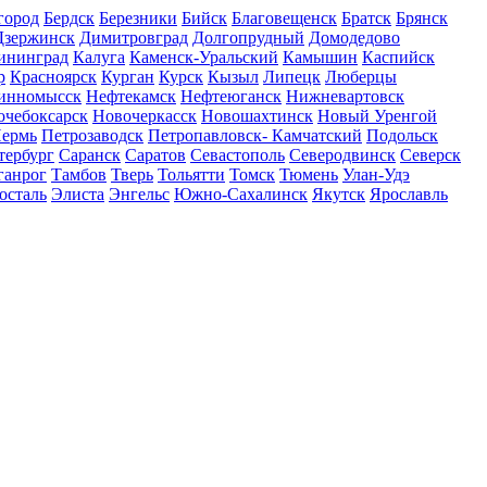
город
Бердск
Березники
Бийск
Благовещенск
Братск
Брянск
Дзержинск
Димитровград
Долгопрудный
Домодедово
ининград
Калуга
Каменск-Уральский
Камышин
Каспийск
р
Красноярск
Курган
Курск
Кызыл
Липецк
Люберцы
инномысск
Нефтекамск
Нефтеюганск
Нижневартовск
очебоксарск
Новочеркасск
Новошахтинск
Новый Уренгой
ермь
Петрозаводск
Петропавловск- Камчатский
Подольск
тербург
Саранск
Саратов
Севастополь
Северодвинск
Северск
ганрог
Тамбов
Тверь
Тольятти
Томск
Тюмень
Улан-Удэ
осталь
Элиста
Энгельс
Южно-Сахалинск
Якутск
Ярославль