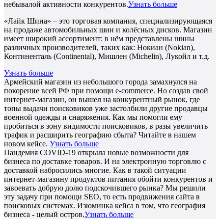
небывалой активности конкурентов.
Узнать больше
«Лайк Шина» – это торговая компания, специализирующаяся
на продаже автомобильных шин и колёсных дисков. Магазин
имеет широкий ассортимент: в нём представлены шины
различных производителей, таких как: Нокиан (Nokian),
Континенталь (Continental), Мишлен (Michelin), Лукойл и т.д.
Узнать больше
Армейский магазин из небольшого города замахнулся на
покорение всей РФ при помощи e-commerce. Но создав свой
интернет-магазин, он вышел на конкурентный рынок, где
топы выдачи поисковиков уже застолбили другие продавцы
военной одежды и снаряжения. Как мы помогли ему
пробиться в зону видимости поисковиков, в разы увеличить
трафик и расширить географию сбыта? Читайте в нашем
новом кейсе.
Узнать больше
Пандемия COVID-19 открыла новые возможности для
бизнеса по доставке товаров. И на электронную торговлю с
доставкой набросились многие. Как в такой ситуации
интернет-магазину продуктов питания обойти конкурентов и
завоевать добрую долю подскочившего рынка? Мы решили
эту задачу при помощи SEO, то есть продвижения сайта в
поисковых системах. Изюминка кейса в том, что география
бизнеса - целый остров.
Узнать больше