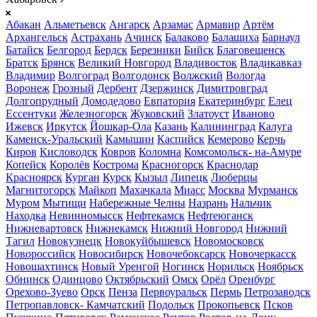
Абакан
Альметьевск
Ангарск
Арзамас
Армавир
Артём
Архангельск
Астрахань
Ачинск
Балаково
Балашиха
Барнаул
Батайск
Белгород
Бердск
Березники
Бийск
Благовещенск
Братск
Брянск
Великий Новгород
Владивосток
Владикавказ
Владимир
Волгоград
Волгодонск
Волжский
Вологда
Воронеж
Грозный
Дербент
Дзержинск
Димитровград
Долгопрудный
Домодедово
Евпатория
Екатеринбург
Елец
Ессентуки
Железногорск
Жуковский
Златоуст
Иваново
Ижевск
Иркутск
Йошкар-Ола
Казань
Калининград
Калуга
Каменск-Уральский
Камышин
Каспийск
Кемерово
Керчь
Киров
Кисловодск
Ковров
Коломна
Комсомольск- на-Амуре
Копейск
Королёв
Кострома
Красногорск
Краснодар
Красноярск
Курган
Курск
Кызыл
Липецк
Люберцы
Магнитогорск
Майкоп
Махачкала
Миасс
Москва
Мурманск
Муром
Мытищи
Набережные Челны
Назрань
Нальчик
Находка
Невинномысск
Нефтекамск
Нефтеюганск
Нижневартовск
Нижнекамск
Нижний Новгород
Нижний
Тагил
Новокузнецк
Новокуйбышевск
Новомосковск
Новороссийск
Новосибирск
Новочебоксарск
Новочеркасск
Новошахтинск
Новый Уренгой
Ногинск
Норильск
Ноябрьск
Обнинск
Одинцово
Октябрьский
Омск
Орёл
Оренбург
Орехово-Зуево
Орск
Пенза
Первоуральск
Пермь
Петрозаводск
Петропавловск- Камчатский
Подольск
Прокопьевск
Псков