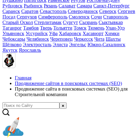
Пушкино
Пятигорск
Раменское
Реутов
Ростов-на-Дону
Рубцовск
Рыбинск
Рязань
Салават
Самара
Санкт-Петербург
Саранск
Саратов
Севастополь
Северодвинск
Северск
Сергиев
Посад
Серпухов
Симферополь
Смоленск
Сочи
Ставрополь
Старый Оскол
Стерлитамак
Сургут
Сызрань
Сыктывкар
Таганрог
Тамбов
Тверь
Тольятти
Томск
Тюмень
Улан-Удэ
Ульяновск
Уссурийск
Уфа
Хабаровск
Хасавюрт
Химки
Чебоксары
Челябинск
Череповец
Черкесск
Чита
Шахты
Щёлково
Электросталь
Элиста
Энгельс
Южно-Сахалинск
Якутск
Ярославль
Главная
Продвижение сайтов в поисковых системах (SEO)
Продвижение сайта в поисковых системах (SEO) для
Строительной компании