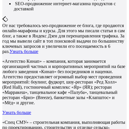
SEO-продвижение интернет-магазина продуктов с
доставкой
От нас требовалось seo-продвижение ее блога, где продаются
онлайн-марафоны и курсы. Для этого мы писали статьи в сам
блог, а также в Яндекс Дзен для перенаправления трафика. За
год мы вывели сайт в топ поисковой выдачи по большинству
ключевых запросов и увеличили его посещаемость в 6
раз.
Узнать больше
«Агентство Кинап» – компания, которая занимается
организацией частных и корпоративных мероприятий на базе
любого заведения «Кинап» без посредников и наценки.
Агентство предоставляет огромный выбор мест проведения
мероприятий: боулинг, фудкорт, шоу-ресторан «Ред Холл»
(Red Hall), гостиничный комплекс «Яр» (ЯR); ресторан
«Марракеш», танцевальное кафе «Палуба», танцевальный
ресторан «Бриз» (Breeze), банкетные залы «Клапштос» и
«Мёд» и другие.
Узнать больше
«Спец СМУ» – строительная компания, выполняющая работы
по проектированию, строительству и отделке сельско-