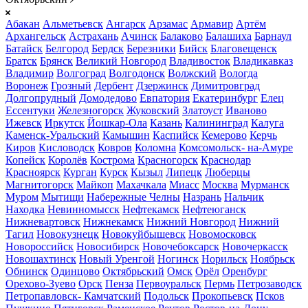
Абакан
Альметьевск
Ангарск
Арзамас
Армавир
Артём
Архангельск
Астрахань
Ачинск
Балаково
Балашиха
Барнаул
Батайск
Белгород
Бердск
Березники
Бийск
Благовещенск
Братск
Брянск
Великий Новгород
Владивосток
Владикавказ
Владимир
Волгоград
Волгодонск
Волжский
Вологда
Воронеж
Грозный
Дербент
Дзержинск
Димитровград
Долгопрудный
Домодедово
Евпатория
Екатеринбург
Елец
Ессентуки
Железногорск
Жуковский
Златоуст
Иваново
Ижевск
Иркутск
Йошкар-Ола
Казань
Калининград
Калуга
Каменск-Уральский
Камышин
Каспийск
Кемерово
Керчь
Киров
Кисловодск
Ковров
Коломна
Комсомольск- на-Амуре
Копейск
Королёв
Кострома
Красногорск
Краснодар
Красноярск
Курган
Курск
Кызыл
Липецк
Люберцы
Магнитогорск
Майкоп
Махачкала
Миасс
Москва
Мурманск
Муром
Мытищи
Набережные Челны
Назрань
Нальчик
Находка
Невинномысск
Нефтекамск
Нефтеюганск
Нижневартовск
Нижнекамск
Нижний Новгород
Нижний
Тагил
Новокузнецк
Новокуйбышевск
Новомосковск
Новороссийск
Новосибирск
Новочебоксарск
Новочеркасск
Новошахтинск
Новый Уренгой
Ногинск
Норильск
Ноябрьск
Обнинск
Одинцово
Октябрьский
Омск
Орёл
Оренбург
Орехово-Зуево
Орск
Пенза
Первоуральск
Пермь
Петрозаводск
Петропавловск- Камчатский
Подольск
Прокопьевск
Псков