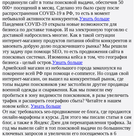
продвинули сайт в топы поисковой выдачи, обеспечив 50
000+ посещений в месяц. Сделано это было сразу после
распространения COVID-19 в РФ, то есть в момент
небывалой активности конкурентов.
Узнать больше
Пандемия COVID-19 открыла новые возможности для
бизнеса по доставке товаров. И на электронную торговлю с
доставкой набросились многие. Как в такой ситуации
интернет-магазину продуктов питания обойти конкурентов и
завоевать добрую долю подскочившего рынка? Мы решили
эту задачу при помощи SEO, то есть продвижения сайта в
поисковых системах. Изюминка кейса в том, что география
бизнеса - целый остров.
Узнать больше
Армейский магазин из небольшого города замахнулся на
покорение всей РФ при помощи e-commerce. Но создав свой
интернет-магазин, он вышел на конкурентный рынок, где
топы выдачи поисковиков уже застолбили другие продавцы
военной одежды и снаряжения. Как мы помогли ему
пробиться в зону видимости поисковиков, в разы увеличить
трафик и расширить географию сбыта? Читайте в нашем
новом кейсе.
Узнать больше
От нас требовалось seo-продвижение ее блога, где продаются
онлайн-марафоны и курсы. Для этого мы писали статьи в сам
блог, а также в Яндекс Дзен для перенаправления трафика. За
год мы вывели сайт в топ поисковой выдачи по большинству
ключевых запросов и увеличили его посещаемость в 6