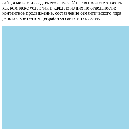
сайт, а можем и создать его с нуля. У нас вы можете заказать
как комплекс услуг, так и каждую из них по отдельности:
контентное продвижение, составление семантического ядра,
работа с контентом, разработка сайта и так далее.