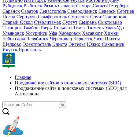
Пушкино
Пятигорск
Раменское
Реутов
Ростов-на-Дону
Рубцовск
Рыбинск
Рязань
Салават
Самара
Санкт-Петербург
Саранск
Саратов
Севастополь
Северодвинск
Северск
Сергиев
Посад
Серпухов
Симферополь
Смоленск
Сочи
Ставрополь
Старый Оскол
Стерлитамак
Сургут
Сызрань
Сыктывкар
Таганрог
Тамбов
Тверь
Тольятти
Томск
Тюмень
Улан-Удэ
Ульяновск
Уссурийск
Уфа
Хабаровск
Хасавюрт
Химки
Чебоксары
Челябинск
Череповец
Черкесск
Чита
Шахты
Щёлково
Электросталь
Элиста
Энгельс
Южно-Сахалинск
Якутск
Ярославль
Главная
Продвижение сайтов в поисковых системах (SEO)
Продвижение сайта в поисковых системах (SEO) для
Автосалона