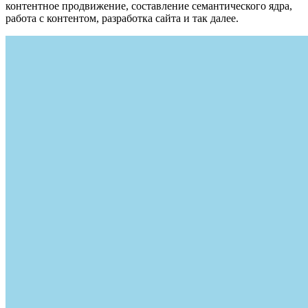
контентное продвижение, составление семантического ядра,
работа с контентом, разработка сайта и так далее.