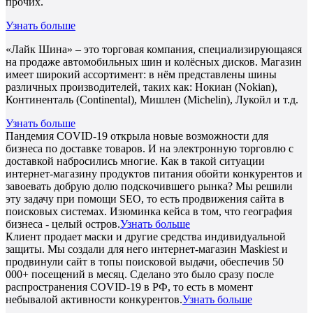
прочих.
Узнать больше
«Лайк Шина» – это торговая компания, специализирующаяся
на продаже автомобильных шин и колёсных дисков. Магазин
имеет широкий ассортимент: в нём представлены шины
различных производителей, таких как: Нокиан (Nokian),
Континенталь (Continental), Мишлен (Michelin), Лукойл и т.д.
Узнать больше
Пандемия COVID-19 открыла новые возможности для
бизнеса по доставке товаров. И на электронную торговлю с
доставкой набросились многие. Как в такой ситуации
интернет-магазину продуктов питания обойти конкурентов и
завоевать добрую долю подскочившего рынка? Мы решили
эту задачу при помощи SEO, то есть продвижения сайта в
поисковых системах. Изюминка кейса в том, что география
бизнеса - целый остров.
Узнать больше
Клиент продает маски и другие средства индивидуальной
защиты. Мы создали для него интернет-магазин Maskiest и
продвинули сайт в топы поисковой выдачи, обеспечив 50
000+ посещений в месяц. Сделано это было сразу после
распространения COVID-19 в РФ, то есть в момент
небывалой активности конкурентов.
Узнать больше