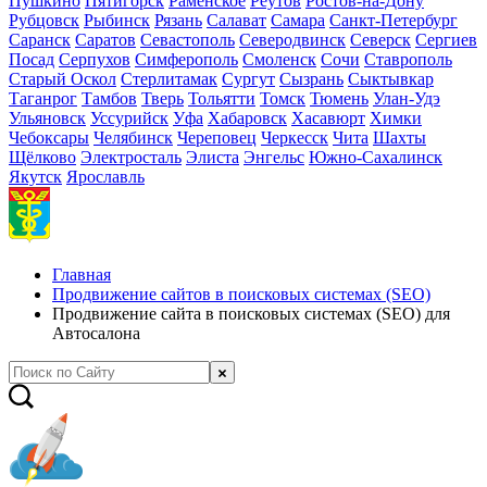
Пушкино
Пятигорск
Раменское
Реутов
Ростов-на-Дону
Рубцовск
Рыбинск
Рязань
Салават
Самара
Санкт-Петербург
Саранск
Саратов
Севастополь
Северодвинск
Северск
Сергиев
Посад
Серпухов
Симферополь
Смоленск
Сочи
Ставрополь
Старый Оскол
Стерлитамак
Сургут
Сызрань
Сыктывкар
Таганрог
Тамбов
Тверь
Тольятти
Томск
Тюмень
Улан-Удэ
Ульяновск
Уссурийск
Уфа
Хабаровск
Хасавюрт
Химки
Чебоксары
Челябинск
Череповец
Черкесск
Чита
Шахты
Щёлково
Электросталь
Элиста
Энгельс
Южно-Сахалинск
Якутск
Ярославль
Главная
Продвижение сайтов в поисковых системах (SEO)
Продвижение сайта в поисковых системах (SEO) для
Автосалона