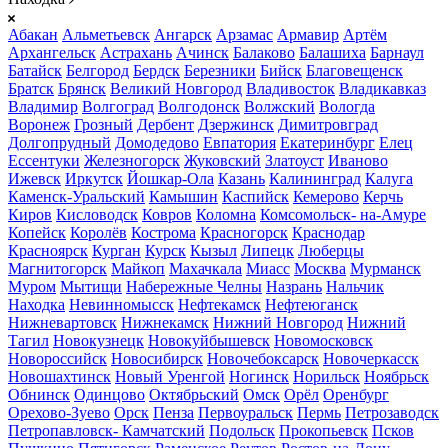
Абакан
Альметьевск
Ангарск
Арзамас
Армавир
Артём
Архангельск
Астрахань
Ачинск
Балаково
Балашиха
Барнаул
Батайск
Белгород
Бердск
Березники
Бийск
Благовещенск
Братск
Брянск
Великий Новгород
Владивосток
Владикавказ
Владимир
Волгоград
Волгодонск
Волжский
Вологда
Воронеж
Грозный
Дербент
Дзержинск
Димитровград
Долгопрудный
Домодедово
Евпатория
Екатеринбург
Елец
Ессентуки
Железногорск
Жуковский
Златоуст
Иваново
Ижевск
Иркутск
Йошкар-Ола
Казань
Калининград
Калуга
Каменск-Уральский
Камышин
Каспийск
Кемерово
Керчь
Киров
Кисловодск
Ковров
Коломна
Комсомольск- на-Амуре
Копейск
Королёв
Кострома
Красногорск
Краснодар
Красноярск
Курган
Курск
Кызыл
Липецк
Люберцы
Магнитогорск
Майкоп
Махачкала
Миасс
Москва
Мурманск
Муром
Мытищи
Набережные Челны
Назрань
Нальчик
Находка
Невинномысск
Нефтекамск
Нефтеюганск
Нижневартовск
Нижнекамск
Нижний Новгород
Нижний
Тагил
Новокузнецк
Новокуйбышевск
Новомосковск
Новороссийск
Новосибирск
Новочебоксарск
Новочеркасск
Новошахтинск
Новый Уренгой
Ногинск
Норильск
Ноябрьск
Обнинск
Одинцово
Октябрьский
Омск
Орёл
Оренбург
Орехово-Зуево
Орск
Пенза
Первоуральск
Пермь
Петрозаводск
Петропавловск- Камчатский
Подольск
Прокопьевск
Псков