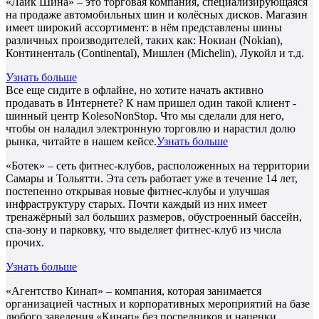
«Лайк Шина» – это торговая компания, специализирующаяся
на продаже автомобильных шин и колёсных дисков. Магазин
имеет широкий ассортимент: в нём представлены шины
различных производителей, таких как: Нокиан (Nokian),
Континенталь (Continental), Мишлен (Michelin), Лукойл и т.д.
Узнать больше
Все еще сидите в офлайне, но хотите начать активно
продавать в Интернете? К нам пришел один такой клиент -
шинный центр KolesoNonStop. Что мы сделали для него,
чтобы он наладил электронную торговлю и нарастил долю
рынка, читайте в нашем кейсе.
Узнать больше
«Ботек» – сеть фитнес-клубов, расположенных на территории
Самары и Тольятти. Эта сеть работает уже в течение 14 лет,
постепенно открывая новые фитнес-клубы и улучшая
инфраструктуру старых. Почти каждый из них имеет
тренажёрный зал больших размеров, обустроенный бассейн,
спа-зону и парковку, что выделяет фитнес-клуб из числа
прочих.
Узнать больше
«Агентство Кинап» – компания, которая занимается
организацией частных и корпоративных мероприятий на базе
любого заведения «Кинап» без посредников и наценки.