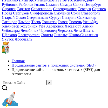
Пушкино
Пятигорск
Раменское
Реутов
Ростов-на-Дону
Рубцовск
Рыбинск
Рязань
Салават
Самара
Санкт-Петербург
Саранск
Саратов
Севастополь
Северодвинск
Северск
Сергиев
Посад
Серпухов
Симферополь
Смоленск
Сочи
Ставрополь
Старый Оскол
Стерлитамак
Сургут
Сызрань
Сыктывкар
Таганрог
Тамбов
Тверь
Тольятти
Томск
Тюмень
Улан-Удэ
Ульяновск
Уссурийск
Уфа
Хабаровск
Хасавюрт
Химки
Чебоксары
Челябинск
Череповец
Черкесск
Чита
Шахты
Щёлково
Электросталь
Элиста
Энгельс
Южно-Сахалинск
Якутск
Ярославль
Главная
Продвижение сайтов в поисковых системах (SEO)
Продвижение сайта в поисковых системах (SEO) для
Автосалона