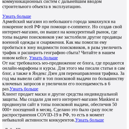
коммуникационных систем с дальнейшим вводом
строительного объекта в эксплуатацию.
Узнать больше
Армейский магазин из небольшого города замахнулся на
покорение всей РФ при помощи e-commerce. Но создав свой
интернет-магазин, он вышел на конкурентный рынок, где
топы выдачи поисковиков уже застолбили другие продавцы
военной одежды и снаряжения. Как мы помогли ему
пробиться в зону видимости поисковиков, в разы увеличить
трафик и расширить географию сбыта? Читайте в нашем
новом кейсе.
Узнать больше
От нас требовалось seo-продвижение ее блога, где продаются
онлайн-марафоны и курсы. Для этого мы писали статьи в сам
блог, а также в Яндекс Дзен для перенаправления трафика. За
год мы вывели сайт в топ поисковой выдачи по большинству
ключевых запросов и увеличили его посещаемость в 6
раз.
Узнать больше
Клиент продает маски и другие средства индивидуальной
защиты. Мы создали для него интернет-магазин Maskiest и
продвинули сайт в топы поисковой выдачи, обеспечив 50
000+ посещений в месяц. Сделано это было сразу после
распространения COVID-19 в РФ, то есть в момент
небывалой активности конкурентов.
Узнать больше