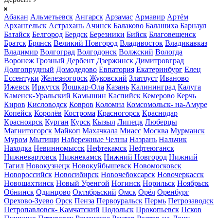
Абакан
Альметьевск
Ангарск
Арзамас
Армавир
Артём
Архангельск
Астрахань
Ачинск
Балаково
Балашиха
Барнаул
Батайск
Белгород
Бердск
Березники
Бийск
Благовещенск
Братск
Брянск
Великий Новгород
Владивосток
Владикавказ
Владимир
Волгоград
Волгодонск
Волжский
Вологда
Воронеж
Грозный
Дербент
Дзержинск
Димитровград
Долгопрудный
Домодедово
Евпатория
Екатеринбург
Елец
Ессентуки
Железногорск
Жуковский
Златоуст
Иваново
Ижевск
Иркутск
Йошкар-Ола
Казань
Калининград
Калуга
Каменск-Уральский
Камышин
Каспийск
Кемерово
Керчь
Киров
Кисловодск
Ковров
Коломна
Комсомольск- на-Амуре
Копейск
Королёв
Кострома
Красногорск
Краснодар
Красноярск
Курган
Курск
Кызыл
Липецк
Люберцы
Магнитогорск
Майкоп
Махачкала
Миасс
Москва
Мурманск
Муром
Мытищи
Набережные Челны
Назрань
Нальчик
Находка
Невинномысск
Нефтекамск
Нефтеюганск
Нижневартовск
Нижнекамск
Нижний Новгород
Нижний
Тагил
Новокузнецк
Новокуйбышевск
Новомосковск
Новороссийск
Новосибирск
Новочебоксарск
Новочеркасск
Новошахтинск
Новый Уренгой
Ногинск
Норильск
Ноябрьск
Обнинск
Одинцово
Октябрьский
Омск
Орёл
Оренбург
Орехово-Зуево
Орск
Пенза
Первоуральск
Пермь
Петрозаводск
Петропавловск- Камчатский
Подольск
Прокопьевск
Псков