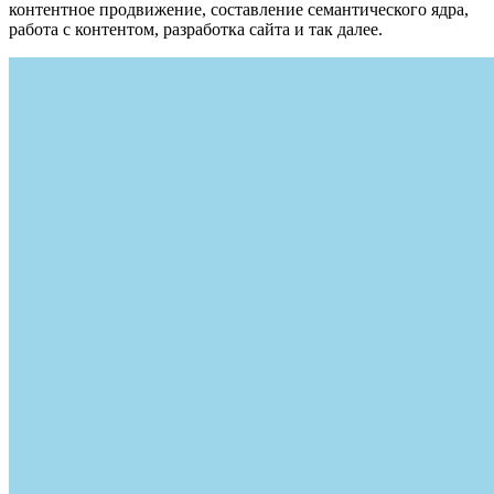
контентное продвижение, составление семантического ядра,
работа с контентом, разработка сайта и так далее.