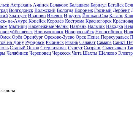
льск
Астрахань
Ачинск
Балаково
Балашиха
Барнаул
Батайск
Бел
град
Волгодонск
Волжский
Вологда
Воронеж
Грозный
Дербент
ский
Златоуст
Иваново
Ижевск
Иркутск
Йошкар-Ола
Казань
Кал
ск- на-Амуре
Копейск
Королёв
Кострома
Красногорск
Краснода
ром
Мытищи
Набережные Челны
Назрань
Нальчик
Находка
Нев
овокуйбышевск
Новомосковск
Новороссийск
Новосибирск
Нов
Омск
Орёл
Оренбург
Орехово-Зуево
Орск
Пенза
Первоуральск
П
тов-на-Дону
Рубцовск
Рыбинск
Рязань
Салават
Самара
Санкт-Пе
поль
Старый Оскол
Стерлитамак
Сургут
Сызрань
Сыктывкар
Та
ары
Челябинск
Череповец
Черкесск
Чита
Шахты
Щёлково
Электр
осалона