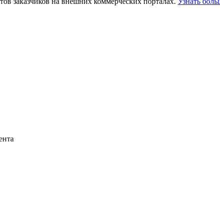
тов заказчиков на внешних коммерческих порталах.
Узнать боль
ента