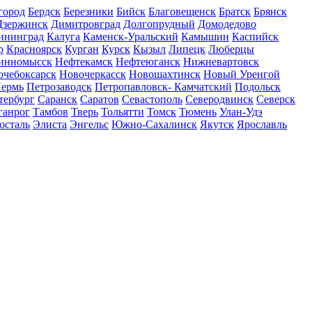
город
Бердск
Березники
Бийск
Благовещенск
Братск
Брянск
Дзержинск
Димитровград
Долгопрудный
Домодедово
ининград
Калуга
Каменск-Уральский
Камышин
Каспийск
р
Красноярск
Курган
Курск
Кызыл
Липецк
Люберцы
инномысск
Нефтекамск
Нефтеюганск
Нижневартовск
очебоксарск
Новочеркасск
Новошахтинск
Новый Уренгой
ермь
Петрозаводск
Петропавловск- Камчатский
Подольск
тербург
Саранск
Саратов
Севастополь
Северодвинск
Северск
ганрог
Тамбов
Тверь
Тольятти
Томск
Тюмень
Улан-Удэ
осталь
Элиста
Энгельс
Южно-Сахалинск
Якутск
Ярославль