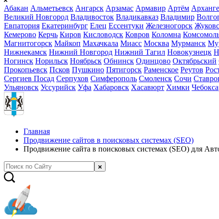
Абакан
Альметьевск
Ангарск
Арзамас
Армавир
Артём
Арханге
Великий Новгород
Владивосток
Владикавказ
Владимир
Волго
Евпатория
Екатеринбург
Елец
Ессентуки
Железногорск
Жуков
Кемерово
Керчь
Киров
Кисловодск
Ковров
Коломна
Комсомоль
Магнитогорск
Майкоп
Махачкала
Миасс
Москва
Мурманск
Му
Нижнекамск
Нижний Новгород
Нижний Тагил
Новокузнецк
Н
Ногинск
Норильск
Ноябрьск
Обнинск
Одинцово
Октябрьский
Прокопьевск
Псков
Пушкино
Пятигорск
Раменское
Реутов
Рос
Сергиев Посад
Серпухов
Симферополь
Смоленск
Сочи
Ставро
Ульяновск
Уссурийск
Уфа
Хабаровск
Хасавюрт
Химки
Чебокс
Главная
Продвижение сайтов в поисковых системах (SEO)
Продвижение сайта в поисковых системах (SEO) для Авт