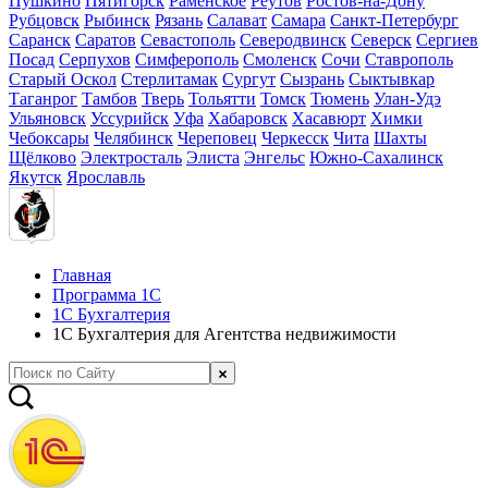
Пушкино
Пятигорск
Раменское
Реутов
Ростов-на-Дону
Рубцовск
Рыбинск
Рязань
Салават
Самара
Санкт-Петербург
Саранск
Саратов
Севастополь
Северодвинск
Северск
Сергиев
Посад
Серпухов
Симферополь
Смоленск
Сочи
Ставрополь
Старый Оскол
Стерлитамак
Сургут
Сызрань
Сыктывкар
Таганрог
Тамбов
Тверь
Тольятти
Томск
Тюмень
Улан-Удэ
Ульяновск
Уссурийск
Уфа
Хабаровск
Хасавюрт
Химки
Чебоксары
Челябинск
Череповец
Черкесск
Чита
Шахты
Щёлково
Электросталь
Элиста
Энгельс
Южно-Сахалинск
Якутск
Ярославль
Главная
Программа 1С
1С Бухгалтерия
1С Бухгалтерия для Агентства недвижимости