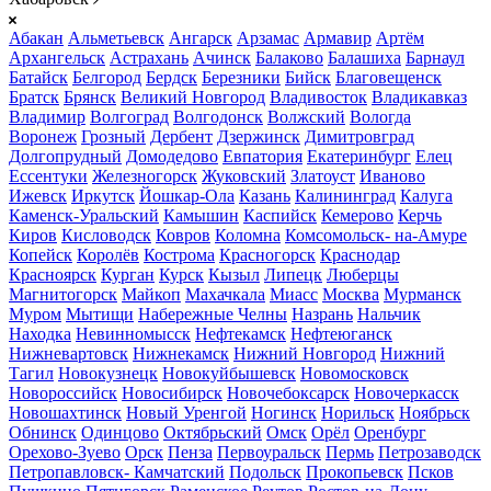
Абакан
Альметьевск
Ангарск
Арзамас
Армавир
Артём
Архангельск
Астрахань
Ачинск
Балаково
Балашиха
Барнаул
Батайск
Белгород
Бердск
Березники
Бийск
Благовещенск
Братск
Брянск
Великий Новгород
Владивосток
Владикавказ
Владимир
Волгоград
Волгодонск
Волжский
Вологда
Воронеж
Грозный
Дербент
Дзержинск
Димитровград
Долгопрудный
Домодедово
Евпатория
Екатеринбург
Елец
Ессентуки
Железногорск
Жуковский
Златоуст
Иваново
Ижевск
Иркутск
Йошкар-Ола
Казань
Калининград
Калуга
Каменск-Уральский
Камышин
Каспийск
Кемерово
Керчь
Киров
Кисловодск
Ковров
Коломна
Комсомольск- на-Амуре
Копейск
Королёв
Кострома
Красногорск
Краснодар
Красноярск
Курган
Курск
Кызыл
Липецк
Люберцы
Магнитогорск
Майкоп
Махачкала
Миасс
Москва
Мурманск
Муром
Мытищи
Набережные Челны
Назрань
Нальчик
Находка
Невинномысск
Нефтекамск
Нефтеюганск
Нижневартовск
Нижнекамск
Нижний Новгород
Нижний
Тагил
Новокузнецк
Новокуйбышевск
Новомосковск
Новороссийск
Новосибирск
Новочебоксарск
Новочеркасск
Новошахтинск
Новый Уренгой
Ногинск
Норильск
Ноябрьск
Обнинск
Одинцово
Октябрьский
Омск
Орёл
Оренбург
Орехово-Зуево
Орск
Пенза
Первоуральск
Пермь
Петрозаводск
Петропавловск- Камчатский
Подольск
Прокопьевск
Псков