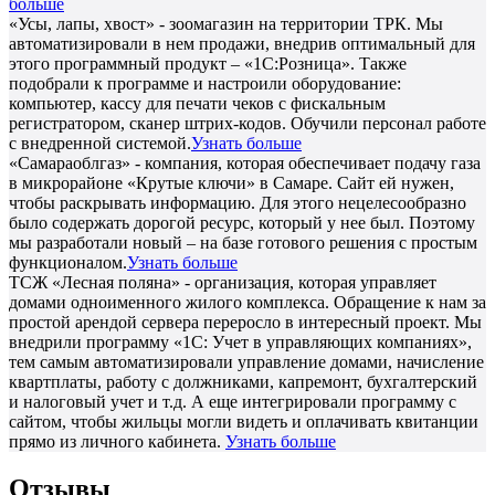
больше
«Усы, лапы, хвост» - зоомагазин на территории ТРК. Мы
автоматизировали в нем продажи, внедрив оптимальный для
этого программный продукт – «1С:Розница». Также
подобрали к программе и настроили оборудование:
компьютер, кассу для печати чеков с фискальным
регистратором, сканер штрих-кодов. Обучили персонал работе
с внедренной системой.
Узнать больше
«Самараоблгаз» - компания, которая обеспечивает подачу газа
в микрорайоне «Крутые ключи» в Самаре. Сайт ей нужен,
чтобы раскрывать информацию. Для этого нецелесообразно
было содержать дорогой ресурс, который у нее был. Поэтому
мы разработали новый – на базе готового решения с простым
функционалом.
Узнать больше
ТСЖ «Лесная поляна» - организация, которая управляет
домами одноименного жилого комплекса. Обращение к нам за
простой арендой сервера переросло в интересный проект. Мы
внедрили программу «1С: Учет в управляющих компаниях»,
тем самым автоматизировали управление домами, начисление
квартплаты, работу с должниками, капремонт, бухгалтерский
и налоговый учет и т.д. А еще интегрировали программу с
сайтом, чтобы жильцы могли видеть и оплачивать квитанции
прямо из личного кабинета.
Узнать больше
Отзывы