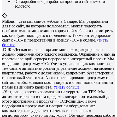
«Самараоблгаз»: разработка простого сайта вместо
«золотого»
Miltons – сеть магазинов мебели в Самаре. Мы разработали
для нее сайт, на котором пользователь может подобрать
необходимую комплектацию корпусной мебели и посмотреть,
как она будет выглядеть в помещении. Также интегрировали
сайт с «1С» и предоставили в аренду «1С» в облаке.
Узнать
больше
ТСЖ «Лесная поляна» - организация, которая управляет
домами одноименного жилого комплекса. Обращение к нам за
простой арендой сервера переросло в интересный проект. Мы
внедрили программу «1С: Учет в управляющих компаниях»,
тем самым автоматизировали управление домами, начисление
квартплаты, работу с должниками, капремонт, бухгалтерский
и налоговый учет и т.д. А еще интегрировали программу с
сайтом, чтобы жильцы могли видеть и оплачивать квитанции
прямо из личного кабинета.
Узнать больше
«Усы, лапы, хвост» - зоомагазин на территории ТРК. Мы
автоматизировали в нем продажи, внедрив оптимальный для
этого программный продукт – «1С:Розница». Также
подобрали к программе и настроили оборудование:
компьютер, кассу для печати чеков с фискальным
регистратором, сканер штрих-кодов. Обучили персонал работе