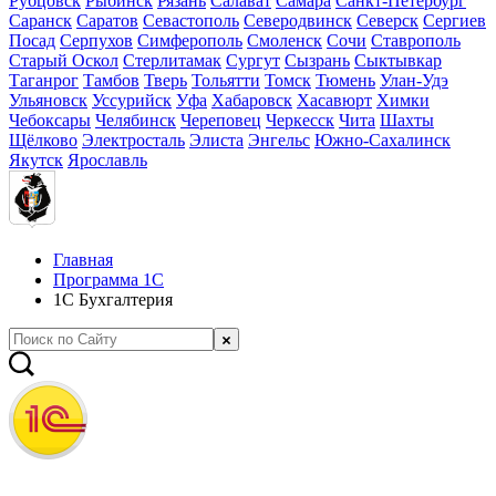
Рубцовск
Рыбинск
Рязань
Салават
Самара
Санкт-Петербург
Саранск
Саратов
Севастополь
Северодвинск
Северск
Сергиев
Посад
Серпухов
Симферополь
Смоленск
Сочи
Ставрополь
Старый Оскол
Стерлитамак
Сургут
Сызрань
Сыктывкар
Таганрог
Тамбов
Тверь
Тольятти
Томск
Тюмень
Улан-Удэ
Ульяновск
Уссурийск
Уфа
Хабаровск
Хасавюрт
Химки
Чебоксары
Челябинск
Череповец
Черкесск
Чита
Шахты
Щёлково
Электросталь
Элиста
Энгельс
Южно-Сахалинск
Якутск
Ярославль
Главная
Программа 1С
1С Бухгалтерия