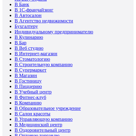
В Банк
В 1С-франчайзинг
В Автосалон
В Агентство недвижимости
Бухгалтеру
Индивидуальному предпринимателю
В Кулинарию
В Бар
В Веб студию
В Интернет-магазин
В Стоматологию
В Строительную компанию
В Супермаркет
В Магазин
В Гостиницу
В Пиццерию
В Учебный центр
В Фитнес-клуб
В Компанию
В Образовательное учреждение
В Салон красоты
В Управляющую компанию
В Медицинский центр
В Оздоровительный центр
В Оптовую торговлю