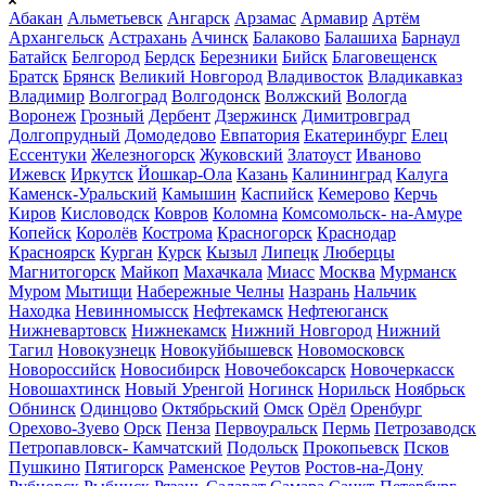
Абакан
Альметьевск
Ангарск
Арзамас
Армавир
Артём
Архангельск
Астрахань
Ачинск
Балаково
Балашиха
Барнаул
Батайск
Белгород
Бердск
Березники
Бийск
Благовещенск
Братск
Брянск
Великий Новгород
Владивосток
Владикавказ
Владимир
Волгоград
Волгодонск
Волжский
Вологда
Воронеж
Грозный
Дербент
Дзержинск
Димитровград
Долгопрудный
Домодедово
Евпатория
Екатеринбург
Елец
Ессентуки
Железногорск
Жуковский
Златоуст
Иваново
Ижевск
Иркутск
Йошкар-Ола
Казань
Калининград
Калуга
Каменск-Уральский
Камышин
Каспийск
Кемерово
Керчь
Киров
Кисловодск
Ковров
Коломна
Комсомольск- на-Амуре
Копейск
Королёв
Кострома
Красногорск
Краснодар
Красноярск
Курган
Курск
Кызыл
Липецк
Люберцы
Магнитогорск
Майкоп
Махачкала
Миасс
Москва
Мурманск
Муром
Мытищи
Набережные Челны
Назрань
Нальчик
Находка
Невинномысск
Нефтекамск
Нефтеюганск
Нижневартовск
Нижнекамск
Нижний Новгород
Нижний
Тагил
Новокузнецк
Новокуйбышевск
Новомосковск
Новороссийск
Новосибирск
Новочебоксарск
Новочеркасск
Новошахтинск
Новый Уренгой
Ногинск
Норильск
Ноябрьск
Обнинск
Одинцово
Октябрьский
Омск
Орёл
Оренбург
Орехово-Зуево
Орск
Пенза
Первоуральск
Пермь
Петрозаводск
Петропавловск- Камчатский
Подольск
Прокопьевск
Псков
Пушкино
Пятигорск
Раменское
Реутов
Ростов-на-Дону