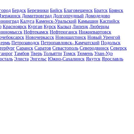
город
Бердск
Березники
Бийск
Благовещенск
Братск
Брянск
Дзержинск
Димитровград
Долгопрудный
Домодедово
ининград
Калуга
Каменск-Уральский
Камышин
Каспийск
р
Красноярск
Курган
Курск
Кызыл
Липецк
Люберцы
инномысск
Нефтекамск
Нефтеюганск
Нижневартовск
очебоксарск
Новочеркасск
Новошахтинск
Новый Уренгой
ермь
Петрозаводск
Петропавловск- Камчатский
Подольск
тербург
Саранск
Саратов
Севастополь
Северодвинск
Северск
ганрог
Тамбов
Тверь
Тольятти
Томск
Тюмень
Улан-Удэ
осталь
Элиста
Энгельс
Южно-Сахалинск
Якутск
Ярославль