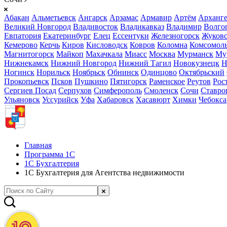
Абакан
Альметьевск
Ангарск
Арзамас
Армавир
Артём
Арханге
Великий Новгород
Владивосток
Владикавказ
Владимир
Волго
Евпатория
Екатеринбург
Елец
Ессентуки
Железногорск
Жуков
Кемерово
Керчь
Киров
Кисловодск
Ковров
Коломна
Комсомоль
Магнитогорск
Майкоп
Махачкала
Миасс
Москва
Мурманск
Му
Нижнекамск
Нижний Новгород
Нижний Тагил
Новокузнецк
Н
Ногинск
Норильск
Ноябрьск
Обнинск
Одинцово
Октябрьский
Прокопьевск
Псков
Пушкино
Пятигорск
Раменское
Реутов
Рос
Сергиев Посад
Серпухов
Симферополь
Смоленск
Сочи
Ставро
Ульяновск
Уссурийск
Уфа
Хабаровск
Хасавюрт
Химки
Чебокс
Главная
Программа 1С
1С Бухгалтерия
1С Бухгалтерия для Агентства недвижимости