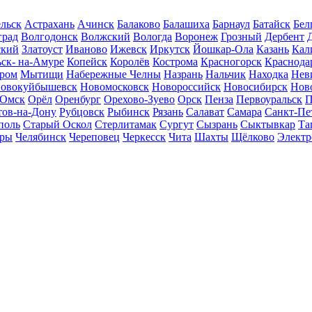
льск
Астрахань
Ачинск
Балаково
Балашиха
Барнаул
Батайск
Бел
град
Волгодонск
Волжский
Вологда
Воронеж
Грозный
Дербент
ский
Златоуст
Иваново
Ижевск
Иркутск
Йошкар-Ола
Казань
Кал
ск- на-Амуре
Копейск
Королёв
Кострома
Красногорск
Краснода
ром
Мытищи
Набережные Челны
Назрань
Нальчик
Находка
Нев
овокуйбышевск
Новомосковск
Новороссийск
Новосибирск
Нов
Омск
Орёл
Оренбург
Орехово-Зуево
Орск
Пенза
Первоуральск
П
тов-на-Дону
Рубцовск
Рыбинск
Рязань
Салават
Самара
Санкт-Пе
поль
Старый Оскол
Стерлитамак
Сургут
Сызрань
Сыктывкар
Та
ары
Челябинск
Череповец
Черкесск
Чита
Шахты
Щёлково
Электр