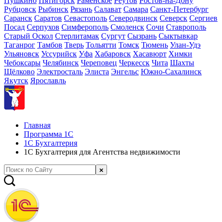
Пушкино
Пятигорск
Раменское
Реутов
Ростов-на-Дону
Рубцовск
Рыбинск
Рязань
Салават
Самара
Санкт-Петербург
Саранск
Саратов
Севастополь
Северодвинск
Северск
Сергиев
Посад
Серпухов
Симферополь
Смоленск
Сочи
Ставрополь
Старый Оскол
Стерлитамак
Сургут
Сызрань
Сыктывкар
Таганрог
Тамбов
Тверь
Тольятти
Томск
Тюмень
Улан-Удэ
Ульяновск
Уссурийск
Уфа
Хабаровск
Хасавюрт
Химки
Чебоксары
Челябинск
Череповец
Черкесск
Чита
Шахты
Щёлково
Электросталь
Элиста
Энгельс
Южно-Сахалинск
Якутск
Ярославль
Главная
Программа 1С
1С Бухгалтерия
1С Бухгалтерия для Агентства недвижимости