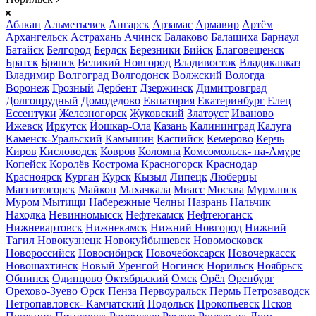
Абакан
Альметьевск
Ангарск
Арзамас
Армавир
Артём
Архангельск
Астрахань
Ачинск
Балаково
Балашиха
Барнаул
Батайск
Белгород
Бердск
Березники
Бийск
Благовещенск
Братск
Брянск
Великий Новгород
Владивосток
Владикавказ
Владимир
Волгоград
Волгодонск
Волжский
Вологда
Воронеж
Грозный
Дербент
Дзержинск
Димитровград
Долгопрудный
Домодедово
Евпатория
Екатеринбург
Елец
Ессентуки
Железногорск
Жуковский
Златоуст
Иваново
Ижевск
Иркутск
Йошкар-Ола
Казань
Калининград
Калуга
Каменск-Уральский
Камышин
Каспийск
Кемерово
Керчь
Киров
Кисловодск
Ковров
Коломна
Комсомольск- на-Амуре
Копейск
Королёв
Кострома
Красногорск
Краснодар
Красноярск
Курган
Курск
Кызыл
Липецк
Люберцы
Магнитогорск
Майкоп
Махачкала
Миасс
Москва
Мурманск
Муром
Мытищи
Набережные Челны
Назрань
Нальчик
Находка
Невинномысск
Нефтекамск
Нефтеюганск
Нижневартовск
Нижнекамск
Нижний Новгород
Нижний
Тагил
Новокузнецк
Новокуйбышевск
Новомосковск
Новороссийск
Новосибирск
Новочебоксарск
Новочеркасск
Новошахтинск
Новый Уренгой
Ногинск
Норильск
Ноябрьск
Обнинск
Одинцово
Октябрьский
Омск
Орёл
Оренбург
Орехово-Зуево
Орск
Пенза
Первоуральск
Пермь
Петрозаводск
Петропавловск- Камчатский
Подольск
Прокопьевск
Псков