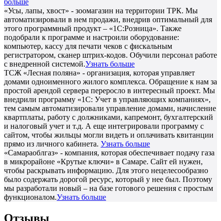
больше
«Усы, лапы, хвост» - зоомагазин на территории ТРК. Мы
автоматизировали в нем продажи, внедрив оптимальный для
этого программный продукт – «1С:Розница». Также
подобрали к программе и настроили оборудование:
компьютер, кассу для печати чеков с фискальным
регистратором, сканер штрих-кодов. Обучили персонал работе
с внедренной системой.
Узнать больше
ТСЖ «Лесная поляна» - организация, которая управляет
домами одноименного жилого комплекса. Обращение к нам за
простой арендой сервера переросло в интересный проект. Мы
внедрили программу «1С: Учет в управляющих компаниях»,
тем самым автоматизировали управление домами, начисление
квартплаты, работу с должниками, капремонт, бухгалтерский
и налоговый учет и т.д. А еще интегрировали программу с
сайтом, чтобы жильцы могли видеть и оплачивать квитанции
прямо из личного кабинета.
Узнать больше
«Самараоблгаз» - компания, которая обеспечивает подачу газа
в микрорайоне «Крутые ключи» в Самаре. Сайт ей нужен,
чтобы раскрывать информацию. Для этого нецелесообразно
было содержать дорогой ресурс, который у нее был. Поэтому
мы разработали новый – на базе готового решения с простым
функционалом.
Узнать больше
Отзывы