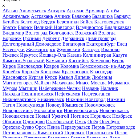
Абакан
Альметьевск
Ангарск
Арзамас
Армавир
Артём
Архангельск
Астрахань
Ачинск
Балаково
Балашиха
Барнаул
Батайск
Белгород
Бердск
Березники
Бийск
Благовещенск
Братск
Брянск
Великий Новгород
Владивосток
Владикавказ
Владимир
Волгоград
Волгодонск
Волжский
Вологда
Воронеж
Грозный
Дербент
Дзержинск
Димитровград
Долгопрудный
Домодедово
Евпатория
Екатеринбург
Елец
Ессентуки
Железногорск
Жуковский
Златоуст
Иваново
Ижевск
Иркутск
Йошкар-Ола
Казань
Калининград
Калуга
Каменск-Уральский
Камышин
Каспийск
Кемерово
Керчь
Киров
Кисловодск
Ковров
Коломна
Комсомольск- на-Амуре
Копейск
Королёв
Кострома
Красногорск
Краснодар
Красноярск
Курган
Курск
Кызыл
Липецк
Люберцы
Магнитогорск
Майкоп
Махачкала
Миасс
Москва
Мурманск
Муром
Мытищи
Набережные Челны
Назрань
Нальчик
Находка
Невинномысск
Нефтекамск
Нефтеюганск
Нижневартовск
Нижнекамск
Нижний Новгород
Нижний
Тагил
Новокузнецк
Новокуйбышевск
Новомосковск
Новороссийск
Новосибирск
Новочебоксарск
Новочеркасск
Новошахтинск
Новый Уренгой
Ногинск
Норильск
Ноябрьск
Обнинск
Одинцово
Октябрьский
Омск
Орёл
Оренбург
Орехово-Зуево
Орск
Пенза
Первоуральск
Пермь
Петрозаводск
Петропавловск- Камчатский
Подольск
Прокопьевск
Псков