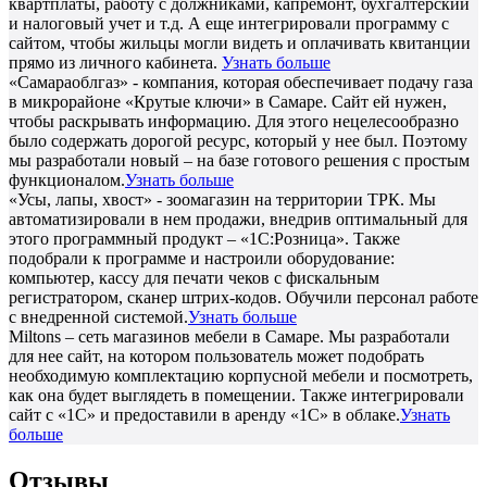
квартплаты, работу с должниками, капремонт, бухгалтерский
и налоговый учет и т.д. А еще интегрировали программу с
сайтом, чтобы жильцы могли видеть и оплачивать квитанции
прямо из личного кабинета.
Узнать больше
«Самараоблгаз» - компания, которая обеспечивает подачу газа
в микрорайоне «Крутые ключи» в Самаре. Сайт ей нужен,
чтобы раскрывать информацию. Для этого нецелесообразно
было содержать дорогой ресурс, который у нее был. Поэтому
мы разработали новый – на базе готового решения с простым
функционалом.
Узнать больше
«Усы, лапы, хвост» - зоомагазин на территории ТРК. Мы
автоматизировали в нем продажи, внедрив оптимальный для
этого программный продукт – «1С:Розница». Также
подобрали к программе и настроили оборудование:
компьютер, кассу для печати чеков с фискальным
регистратором, сканер штрих-кодов. Обучили персонал работе
с внедренной системой.
Узнать больше
Miltons – сеть магазинов мебели в Самаре. Мы разработали
для нее сайт, на котором пользователь может подобрать
необходимую комплектацию корпусной мебели и посмотреть,
как она будет выглядеть в помещении. Также интегрировали
сайт с «1С» и предоставили в аренду «1С» в облаке.
Узнать
больше
Отзывы