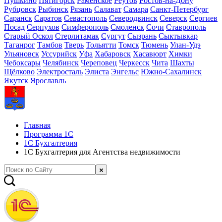
Пушкино
Пятигорск
Раменское
Реутов
Ростов-на-Дону
Рубцовск
Рыбинск
Рязань
Салават
Самара
Санкт-Петербург
Саранск
Саратов
Севастополь
Северодвинск
Северск
Сергиев
Посад
Серпухов
Симферополь
Смоленск
Сочи
Ставрополь
Старый Оскол
Стерлитамак
Сургут
Сызрань
Сыктывкар
Таганрог
Тамбов
Тверь
Тольятти
Томск
Тюмень
Улан-Удэ
Ульяновск
Уссурийск
Уфа
Хабаровск
Хасавюрт
Химки
Чебоксары
Челябинск
Череповец
Черкесск
Чита
Шахты
Щёлково
Электросталь
Элиста
Энгельс
Южно-Сахалинск
Якутск
Ярославль
Главная
Программа 1С
1С Бухгалтерия
1С Бухгалтерия для Агентства недвижимости