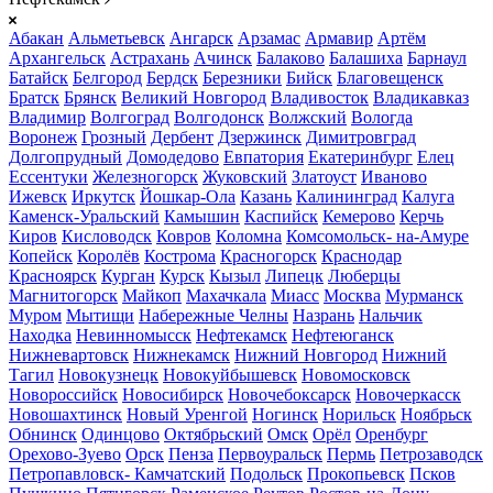
Абакан
Альметьевск
Ангарск
Арзамас
Армавир
Артём
Архангельск
Астрахань
Ачинск
Балаково
Балашиха
Барнаул
Батайск
Белгород
Бердск
Березники
Бийск
Благовещенск
Братск
Брянск
Великий Новгород
Владивосток
Владикавказ
Владимир
Волгоград
Волгодонск
Волжский
Вологда
Воронеж
Грозный
Дербент
Дзержинск
Димитровград
Долгопрудный
Домодедово
Евпатория
Екатеринбург
Елец
Ессентуки
Железногорск
Жуковский
Златоуст
Иваново
Ижевск
Иркутск
Йошкар-Ола
Казань
Калининград
Калуга
Каменск-Уральский
Камышин
Каспийск
Кемерово
Керчь
Киров
Кисловодск
Ковров
Коломна
Комсомольск- на-Амуре
Копейск
Королёв
Кострома
Красногорск
Краснодар
Красноярск
Курган
Курск
Кызыл
Липецк
Люберцы
Магнитогорск
Майкоп
Махачкала
Миасс
Москва
Мурманск
Муром
Мытищи
Набережные Челны
Назрань
Нальчик
Находка
Невинномысск
Нефтекамск
Нефтеюганск
Нижневартовск
Нижнекамск
Нижний Новгород
Нижний
Тагил
Новокузнецк
Новокуйбышевск
Новомосковск
Новороссийск
Новосибирск
Новочебоксарск
Новочеркасск
Новошахтинск
Новый Уренгой
Ногинск
Норильск
Ноябрьск
Обнинск
Одинцово
Октябрьский
Омск
Орёл
Оренбург
Орехово-Зуево
Орск
Пенза
Первоуральск
Пермь
Петрозаводск
Петропавловск- Камчатский
Подольск
Прокопьевск
Псков