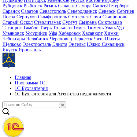
Пушкино
Пятигорск
Раменское
Реутов
Ростов-на-Дону
Рубцовск
Рыбинск
Рязань
Салават
Самара
Санкт-Петербург
Саранск
Саратов
Севастополь
Северодвинск
Северск
Сергиев
Посад
Серпухов
Симферополь
Смоленск
Сочи
Ставрополь
Старый Оскол
Стерлитамак
Сургут
Сызрань
Сыктывкар
Таганрог
Тамбов
Тверь
Тольятти
Томск
Тюмень
Улан-Удэ
Ульяновск
Уссурийск
Уфа
Хабаровск
Хасавюрт
Химки
Чебоксары
Челябинск
Череповец
Черкесск
Чита
Шахты
Щёлково
Электросталь
Элиста
Энгельс
Южно-Сахалинск
Якутск
Ярославль
Главная
Программа 1С
1С Бухгалтерия
1С Бухгалтерия для Агентства недвижимости