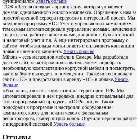
функционалом.
Узнать больше
ТСЖ «Лесная поляна» - организация, которая управляет
домами одноименного жилого комплекса. Обращение к нам за
простой арендой сервера переросло в интересный проект. Мы
внедрили программу «1С: Учет в управляющих компаниях»,
тем самым автоматизировали управление домами, начисление
квартплаты, работу с должниками, капремонт, бухгалтерский
и налоговый учет и т.д. А еще интегрировали программу с
сайтом, чтобы жильцы могли видеть и оплачивать квитанции
прямо из личного кабинета.
Узнать больше
Miltons – сеть магазинов мебели в Самаре. Мы разработали
для нее сайт, на котором пользователь может подобрать
необходимую комплектацию корпусной мебели и посмотреть,
как она будет выглядеть в помещении. Также интегрировали
сайт с «1С» и предоставили в аренду «1С» в облаке.
Узнать
больше
«Усы, лапы, хвост» - зоомагазин на территории ТРК. Мы
автоматизировали в нем продажи, внедрив оптимальный для
этого программный продукт – «1С:Розница». Также
подобрали к программе и настроили оборудование:
компьютер, кассу для печати чеков с фискальным
регистратором, сканер штрих-кодов. Обучили персонал работе
с внедренной системой.
Узнать больше
Отзывы