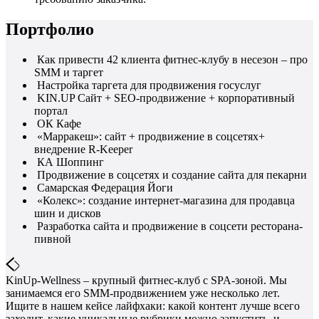
Портфолио
Как привести 42 клиента фитнес-клубу в несезон – про
SMM и таргет
Настройка таргета для продвижения госуслуг
KIN.UP Сайт + SEO-продвижение + корпоративный
портал
ОК Кафе
«Марракеш»: сайт + продвижение в соцсетях+
внедрение R-Keeper
КА Шоппинг
Продвижение в соцсетях и создание сайта для пекарни
Самарская Федерация Йоги
«Колекс»: создание интернет-магазина для продавца
шин и дисков
Разработка сайта и продвижение в соцсети ресторана-
пивной
KinUp-Wellness – крупный фитнес-клуб с SPA-зоной. Мы
занимаемся его SMM-продвижением уже несколько лет.
Ищите в нашем кейсе лайфхаки: какой контент лучше всего
заходит, какие уникальные рубрики можно запустить, и –