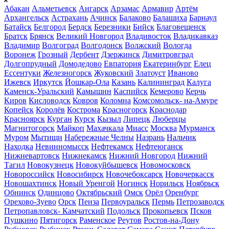
Абакан
Альметьевск
Ангарск
Арзамас
Армавир
Артём
Архангельск
Астрахань
Ачинск
Балаково
Балашиха
Барнаул
Батайск
Белгород
Бердск
Березники
Бийск
Благовещенск
Братск
Брянск
Великий Новгород
Владивосток
Владикавказ
Владимир
Волгоград
Волгодонск
Волжский
Вологда
Воронеж
Грозный
Дербент
Дзержинск
Димитровград
Долгопрудный
Домодедово
Евпатория
Екатеринбург
Елец
Ессентуки
Железногорск
Жуковский
Златоуст
Иваново
Ижевск
Иркутск
Йошкар-Ола
Казань
Калининград
Калуга
Каменск-Уральский
Камышин
Каспийск
Кемерово
Керчь
Киров
Кисловодск
Ковров
Коломна
Комсомольск- на-Амуре
Копейск
Королёв
Кострома
Красногорск
Краснодар
Красноярск
Курган
Курск
Кызыл
Липецк
Люберцы
Магнитогорск
Майкоп
Махачкала
Миасс
Москва
Мурманск
Муром
Мытищи
Набережные Челны
Назрань
Нальчик
Находка
Невинномысск
Нефтекамск
Нефтеюганск
Нижневартовск
Нижнекамск
Нижний Новгород
Нижний
Тагил
Новокузнецк
Новокуйбышевск
Новомосковск
Новороссийск
Новосибирск
Новочебоксарск
Новочеркасск
Новошахтинск
Новый Уренгой
Ногинск
Норильск
Ноябрьск
Обнинск
Одинцово
Октябрьский
Омск
Орёл
Оренбург
Орехово-Зуево
Орск
Пенза
Первоуральск
Пермь
Петрозаводск
Петропавловск- Камчатский
Подольск
Прокопьевск
Псков
Пушкино
Пятигорск
Раменское
Реутов
Ростов-на-Дону