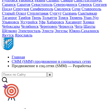
Рубцовск
Рыбинск
Рязань
Салават
Самара
Санкт-Петербург
Саранск
Саратов
Севастополь
Северодвинск
Северск
Сергиев
Посад
Серпухов
Симферополь
Смоленск
Сочи
Ставрополь
Старый Оскол
Стерлитамак
Сургут
Сызрань
Сыктывкар
Таганрог
Тамбов
Тверь
Тольятти
Томск
Тюмень
Улан-Удэ
Ульяновск
Уссурийск
Уфа
Хабаровск
Хасавюрт
Химки
Чебоксары
Челябинск
Череповец
Черкесск
Чита
Шахты
Щёлково
Электросталь
Элиста
Энгельс
Южно-Сахалинск
Якутск
Ярославль
Главная
СММ (SMM) продвижение в социальных сетях
Продвижение в соц.сетях (SMM) — Разработка