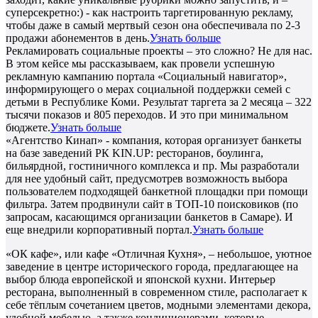
суперсекретно:) - как настроить таргетированную рекламу,
чтобы даже в самый мертвый сезон она обеспечивала по 2-3
продажи абонементов в день.
Узнать больше
Рекламировать социальные проекты – это сложно? Не для нас.
В этом кейсе мы рассказываем, как провели успешную
рекламную кампанию портала «Социальный навигатор»,
информирующего о мерах социальной поддержки семей с
детьми в Республике Коми. Результат таргета за 2 месяца – 322
тысячи показов и 805 переходов. И это при минимальном
бюджете.
Узнать больше
«Агентство Кинап» - компания, которая организует банкеты
на базе заведений РК KIN.UP: ресторанов, боулинга,
бильярдной, гостиничного комплекса и пр. Мы разработали
для нее удобный сайт, предусмотрев возможность выбора
пользователем подходящей банкетной площадки при помощи
фильтра. Затем продвинули сайт в ТОП-10 поисковиков (по
запросам, касающимся организации банкетов в Самаре). И
еще внедрили корпоративный портал.
Узнать больше
«ОК кафе», или кафе «Отличная Кухня», – небольшое, уютное
заведение в центре исторического города, предлагающее на
выбор блюда европейской и японской кухни. Интерьер
ресторана, выполненный в современном стиле, располагает к
себе тёплым сочетанием цветов, модными элементами декора,
удобной мебелью, а также кондиционерами, которые