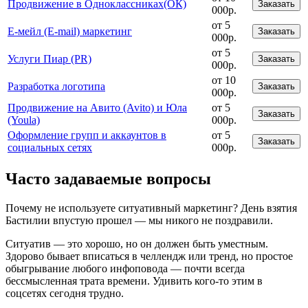
Продвижение в Одноклассниках(ОК)
Заказать
000р.
от 5
Е-мейл (E-mail) маркетинг
Заказать
000р.
от 5
Услуги Пиар (PR)
Заказать
000р.
от 10
Разработка логотипа
Заказать
000р.
Продвижение на Авито (Avito) и Юла
от 5
Заказать
(Youla)
000р.
Оформление групп и аккаунтов в
от 5
Заказать
социальных сетях
000р.
Часто задаваемые вопросы
Почему не используете ситуативный маркетинг? День взятия
Бастилии впустую прошел — мы никого не поздравили.
Ситуатив — это хорошо, но он должен быть уместным.
Здорово бывает вписаться в челлендж или тренд, но простое
обыгрывание любого инфоповода — почти всегда
бессмысленная трата времени. Удивить кого-то этим в
соцсетях сегодня трудно.