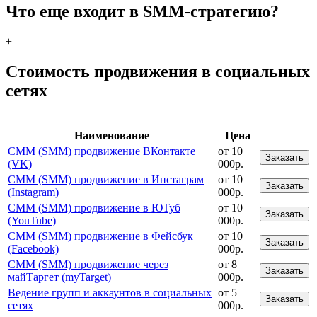
Что еще входит в SMM-стратегию?
+
Стоимость продвижения в социальных
сетях
Наименование
Цена
СММ (SMM) продвижение ВКонтакте
от 10
Заказать
(VK)
000р.
СММ (SMM) продвижение в Инстаграм
от 10
Заказать
(Instagram)
000р.
СММ (SMM) продвижение в ЮТуб
от 10
Заказать
(YouTube)
000р.
СММ (SMM) продвижение в Фейсбук
от 10
Заказать
(Facebook)
000р.
СММ (SMM) продвижение через
от 8
Заказать
майТаргет (myTarget)
000р.
Ведение групп и аккаунтов в социальных
от 5
Заказать
сетях
000р.