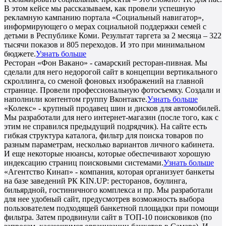
В этом кейсе мы рассказываем, как провели успешную
рекламную кампанию портала «Социальный навигатор»,
информирующего о мерах социальной поддержки семей с
детьми в Республике Коми. Результат таргета за 2 месяца – 322
тысячи показов и 805 переходов. И это при минимальном
бюджете.
Узнать больше
Ресторан «Фон Вакано» - самарский ресторан-пивная. Мы
сделали для него недорогой сайт в концепции вертикального
скроллинга, со сменой фоновых изображений на главной
странице. Провели профессиональную фотосъемку. Создали и
наполнили контентом группу Вконтакте.
Узнать больше
«Колекс» - крупный продавец шин и дисков для автомобилей.
Мы разработали для него интернет-магазин (после того, как с
этим не справился предыдущий подрядчик). На сайте есть
гибкая структура каталога, фильтр для поиска товаров по
разным параметрам, несколько вариантов личного кабинета.
И еще некоторые нюансы, которые обеспечивают хорошую
индексацию страниц поисковыми системами.
Узнать больше
«Агентство Кинап» - компания, которая организует банкеты
на базе заведений РК KIN.UP: ресторанов, боулинга,
бильярдной, гостиничного комплекса и пр. Мы разработали
для нее удобный сайт, предусмотрев возможность выбора
пользователем подходящей банкетной площадки при помощи
фильтра. Затем продвинули сайт в ТОП-10 поисковиков (по