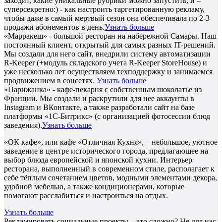
заходит, какие уникальные рубрики можно запустить, и –
суперсекретно:) - как настроить таргетированную рекламу,
чтобы даже в самый мертвый сезон она обеспечивала по 2-3
продажи абонементов в день.
Узнать больше
«Марракеш» - большой ресторан на набережной Самары. Наш
постоянный клиент, открытый для самых разных IT-решений.
Мы создали для него сайт, внедрили систему автоматизации
R-Keeper (+модуль складского учета R-Keeper StoreHouse) и
уже несколько лет осуществляем техподдержку и занимаемся
продвижением в соцсетях.
Узнать больше
«Парижанка» - кафе-пекарня с собственным шоколатье из
Франции. Мы создали и раскрутили для нее аккаунты в
Instagram и ВКонтакте, а также разработали сайт на базе
платформы «1С-Битрикс» (с организацией фотосессии блюд
заведения).
Узнать больше
«ОК кафе», или кафе «Отличная Кухня», – небольшое, уютное
заведение в центре исторического города, предлагающее на
выбор блюда европейской и японской кухни. Интерьер
ресторана, выполненный в современном стиле, располагает к
себе тёплым сочетанием цветов, модными элементами декора,
удобной мебелью, а также кондиционерами, которые
помогают расслабиться и настроиться на отдых.
Узнать больше
Рекламировать социальные проекты – это сложно? Не для нас.