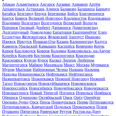
Абакан
Альметьевск
Ангарск
Арзамас
Армавир
Артём
Архангельск
Астрахань
Ачинск
Балаково
Балашиха
Барнаул
Батайск
Белгород
Бердск
Березники
Бийск
Благовещенск
Братск
Брянск
Великий Новгород
Владивосток
Владикавказ
Владимир
Волгоград
Волгодонск
Волжский
Вологда
Воронеж
Грозный
Дербент
Дзержинск
Димитровград
Долгопрудный
Домодедово
Евпатория
Екатеринбург
Елец
Ессентуки
Железногорск
Жуковский
Златоуст
Иваново
Ижевск
Иркутск
Йошкар-Ола
Казань
Калининград
Калуга
Каменск-Уральский
Камышин
Каспийск
Кемерово
Керчь
Киров
Кисловодск
Ковров
Коломна
Комсомольск- на-Амуре
Копейск
Королёв
Кострома
Красногорск
Краснодар
Красноярск
Курган
Курск
Кызыл
Липецк
Люберцы
Магнитогорск
Майкоп
Махачкала
Миасс
Москва
Мурманск
Муром
Мытищи
Набережные Челны
Назрань
Нальчик
Находка
Невинномысск
Нефтекамск
Нефтеюганск
Нижневартовск
Нижнекамск
Нижний Новгород
Нижний
Тагил
Новокузнецк
Новокуйбышевск
Новомосковск
Новороссийск
Новосибирск
Новочебоксарск
Новочеркасск
Новошахтинск
Новый Уренгой
Ногинск
Норильск
Ноябрьск
Обнинск
Одинцово
Октябрьский
Омск
Орёл
Оренбург
Орехово-Зуево
Орск
Пенза
Первоуральск
Пермь
Петрозаводск
Петропавловск- Камчатский
Подольск
Прокопьевск
Псков
Пушкино
Пятигорск
Раменское
Реутов
Ростов-на-Дону