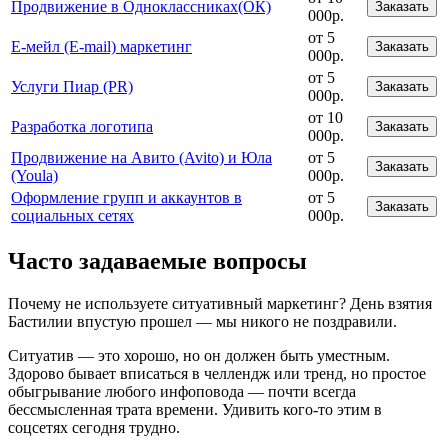
Продвижение в Одноклассниках(ОК)
Заказать
000р.
от 5
Е-мейл (E-mail) маркетинг
Заказать
000р.
от 5
Услуги Пиар (PR)
Заказать
000р.
от 10
Разработка логотипа
Заказать
000р.
Продвижение на Авито (Avito) и Юла
от 5
Заказать
(Youla)
000р.
Оформление групп и аккаунтов в
от 5
Заказать
социальных сетях
000р.
Часто задаваемые вопросы
Почему не используете ситуативный маркетинг? День взятия
Бастилии впустую прошел — мы никого не поздравили.
Ситуатив — это хорошо, но он должен быть уместным.
Здорово бывает вписаться в челлендж или тренд, но простое
обыгрывание любого инфоповода — почти всегда
бессмысленная трата времени. Удивить кого-то этим в
соцсетях сегодня трудно.