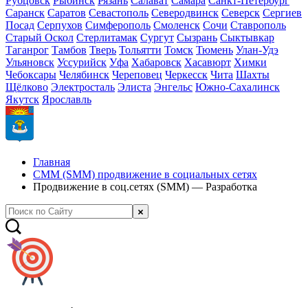
Рубцовск
Рыбинск
Рязань
Салават
Самара
Санкт-Петербург
Саранск
Саратов
Севастополь
Северодвинск
Северск
Сергиев
Посад
Серпухов
Симферополь
Смоленск
Сочи
Ставрополь
Старый Оскол
Стерлитамак
Сургут
Сызрань
Сыктывкар
Таганрог
Тамбов
Тверь
Тольятти
Томск
Тюмень
Улан-Удэ
Ульяновск
Уссурийск
Уфа
Хабаровск
Хасавюрт
Химки
Чебоксары
Челябинск
Череповец
Черкесск
Чита
Шахты
Щёлково
Электросталь
Элиста
Энгельс
Южно-Сахалинск
Якутск
Ярославль
Главная
СММ (SMM) продвижение в социальных сетях
Продвижение в соц.сетях (SMM) — Разработка