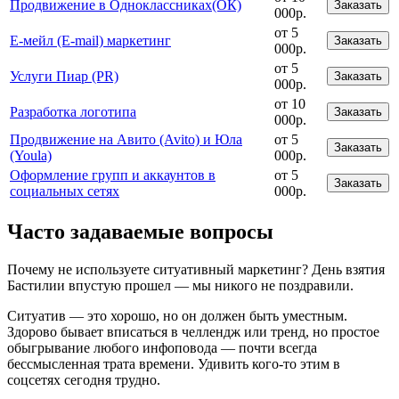
Продвижение в Одноклассниках(ОК)
Заказать
000р.
от 5
Е-мейл (E-mail) маркетинг
Заказать
000р.
от 5
Услуги Пиар (PR)
Заказать
000р.
от 10
Разработка логотипа
Заказать
000р.
Продвижение на Авито (Avito) и Юла
от 5
Заказать
(Youla)
000р.
Оформление групп и аккаунтов в
от 5
Заказать
социальных сетях
000р.
Часто задаваемые вопросы
Почему не используете ситуативный маркетинг? День взятия
Бастилии впустую прошел — мы никого не поздравили.
Ситуатив — это хорошо, но он должен быть уместным.
Здорово бывает вписаться в челлендж или тренд, но простое
обыгрывание любого инфоповода — почти всегда
бессмысленная трата времени. Удивить кого-то этим в
соцсетях сегодня трудно.