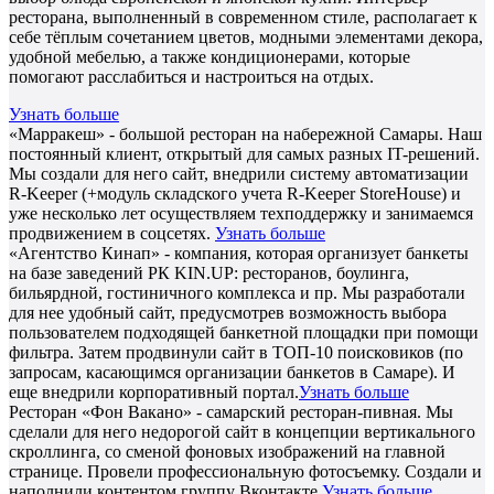
ресторана, выполненный в современном стиле, располагает к
себе тёплым сочетанием цветов, модными элементами декора,
удобной мебелью, а также кондиционерами, которые
помогают расслабиться и настроиться на отдых.
Узнать больше
«Марракеш» - большой ресторан на набережной Самары. Наш
постоянный клиент, открытый для самых разных IT-решений.
Мы создали для него сайт, внедрили систему автоматизации
R-Keeper (+модуль складского учета R-Keeper StoreHouse) и
уже несколько лет осуществляем техподдержку и занимаемся
продвижением в соцсетях.
Узнать больше
«Агентство Кинап» - компания, которая организует банкеты
на базе заведений РК KIN.UP: ресторанов, боулинга,
бильярдной, гостиничного комплекса и пр. Мы разработали
для нее удобный сайт, предусмотрев возможность выбора
пользователем подходящей банкетной площадки при помощи
фильтра. Затем продвинули сайт в ТОП-10 поисковиков (по
запросам, касающимся организации банкетов в Самаре). И
еще внедрили корпоративный портал.
Узнать больше
Ресторан «Фон Вакано» - самарский ресторан-пивная. Мы
сделали для него недорогой сайт в концепции вертикального
скроллинга, со сменой фоновых изображений на главной
странице. Провели профессиональную фотосъемку. Создали и
наполнили контентом группу Вконтакте.
Узнать больше