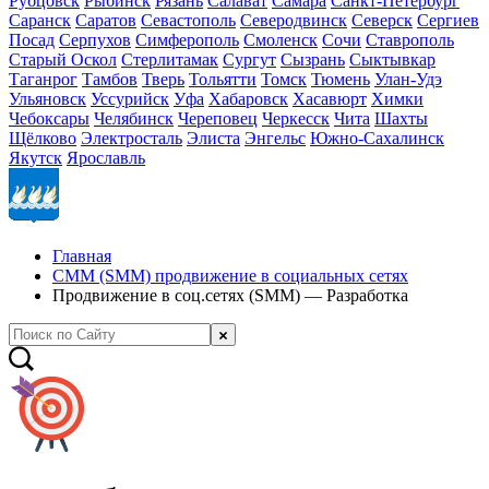
Рубцовск
Рыбинск
Рязань
Салават
Самара
Санкт-Петербург
Саранск
Саратов
Севастополь
Северодвинск
Северск
Сергиев
Посад
Серпухов
Симферополь
Смоленск
Сочи
Ставрополь
Старый Оскол
Стерлитамак
Сургут
Сызрань
Сыктывкар
Таганрог
Тамбов
Тверь
Тольятти
Томск
Тюмень
Улан-Удэ
Ульяновск
Уссурийск
Уфа
Хабаровск
Хасавюрт
Химки
Чебоксары
Челябинск
Череповец
Черкесск
Чита
Шахты
Щёлково
Электросталь
Элиста
Энгельс
Южно-Сахалинск
Якутск
Ярославль
Главная
СММ (SMM) продвижение в социальных сетях
Продвижение в соц.сетях (SMM) — Разработка