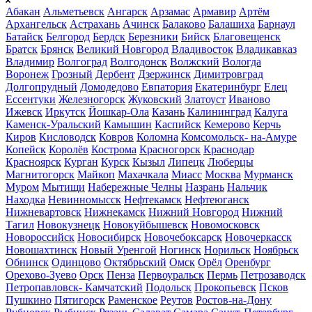
Абакан
Альметьевск
Ангарск
Арзамас
Армавир
Артём
Архангельск
Астрахань
Ачинск
Балаково
Балашиха
Барнаул
Батайск
Белгород
Бердск
Березники
Бийск
Благовещенск
Братск
Брянск
Великий Новгород
Владивосток
Владикавказ
Владимир
Волгоград
Волгодонск
Волжский
Вологда
Воронеж
Грозный
Дербент
Дзержинск
Димитровград
Долгопрудный
Домодедово
Евпатория
Екатеринбург
Елец
Ессентуки
Железногорск
Жуковский
Златоуст
Иваново
Ижевск
Иркутск
Йошкар-Ола
Казань
Калининград
Калуга
Каменск-Уральский
Камышин
Каспийск
Кемерово
Керчь
Киров
Кисловодск
Ковров
Коломна
Комсомольск- на-Амуре
Копейск
Королёв
Кострома
Красногорск
Краснодар
Красноярск
Курган
Курск
Кызыл
Липецк
Люберцы
Магнитогорск
Майкоп
Махачкала
Миасс
Москва
Мурманск
Муром
Мытищи
Набережные Челны
Назрань
Нальчик
Находка
Невинномысск
Нефтекамск
Нефтеюганск
Нижневартовск
Нижнекамск
Нижний Новгород
Нижний
Тагил
Новокузнецк
Новокуйбышевск
Новомосковск
Новороссийск
Новосибирск
Новочебоксарск
Новочеркасск
Новошахтинск
Новый Уренгой
Ногинск
Норильск
Ноябрьск
Обнинск
Одинцово
Октябрьский
Омск
Орёл
Оренбург
Орехово-Зуево
Орск
Пенза
Первоуральск
Пермь
Петрозаводск
Петропавловск- Камчатский
Подольск
Прокопьевск
Псков
Пушкино
Пятигорск
Раменское
Реутов
Ростов-на-Дону