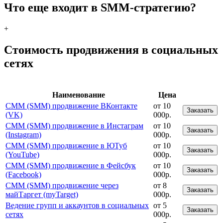
Что еще входит в SMM-стратегию?
+
Стоимость продвижения в социальных
сетях
Наименование
Цена
СММ (SMM) продвижение ВКонтакте
от 10
Заказать
(VK)
000р.
СММ (SMM) продвижение в Инстаграм
от 10
Заказать
(Instagram)
000р.
СММ (SMM) продвижение в ЮТуб
от 10
Заказать
(YouTube)
000р.
СММ (SMM) продвижение в Фейсбук
от 10
Заказать
(Facebook)
000р.
СММ (SMM) продвижение через
от 8
Заказать
майТаргет (myTarget)
000р.
Ведение групп и аккаунтов в социальных
от 5
Заказать
сетях
000р.