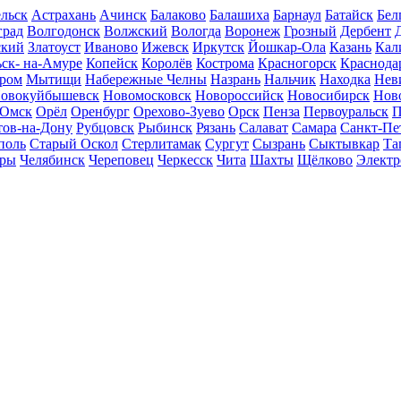
льск
Астрахань
Ачинск
Балаково
Балашиха
Барнаул
Батайск
Бел
град
Волгодонск
Волжский
Вологда
Воронеж
Грозный
Дербент
ский
Златоуст
Иваново
Ижевск
Иркутск
Йошкар-Ола
Казань
Кал
ск- на-Амуре
Копейск
Королёв
Кострома
Красногорск
Краснода
ром
Мытищи
Набережные Челны
Назрань
Нальчик
Находка
Нев
овокуйбышевск
Новомосковск
Новороссийск
Новосибирск
Нов
Омск
Орёл
Оренбург
Орехово-Зуево
Орск
Пенза
Первоуральск
П
тов-на-Дону
Рубцовск
Рыбинск
Рязань
Салават
Самара
Санкт-Пе
поль
Старый Оскол
Стерлитамак
Сургут
Сызрань
Сыктывкар
Та
ары
Челябинск
Череповец
Черкесск
Чита
Шахты
Щёлково
Электр