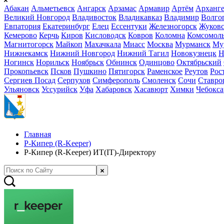
Абакан
Альметьевск
Ангарск
Арзамас
Армавир
Артём
Арханге
Великий Новгород
Владивосток
Владикавказ
Владимир
Волго
Евпатория
Екатеринбург
Елец
Ессентуки
Железногорск
Жуков
Кемерово
Керчь
Киров
Кисловодск
Ковров
Коломна
Комсомоль
Магнитогорск
Майкоп
Махачкала
Миасс
Москва
Мурманск
Му
Нижнекамск
Нижний Новгород
Нижний Тагил
Новокузнецк
Н
Ногинск
Норильск
Ноябрьск
Обнинск
Одинцово
Октябрьский
Прокопьевск
Псков
Пушкино
Пятигорск
Раменское
Реутов
Рос
Сергиев Посад
Серпухов
Симферополь
Смоленск
Сочи
Ставро
Ульяновск
Уссурийск
Уфа
Хабаровск
Хасавюрт
Химки
Чебокс
Главная
Р-Кипер (R-Keeper)
Р-Кипер (R-Keeper) ИТ(IT)-Директору