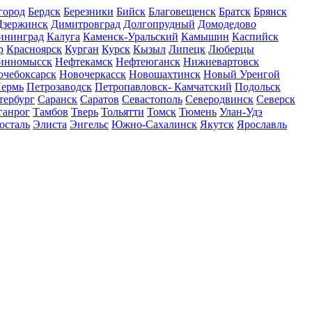
город
Бердск
Березники
Бийск
Благовещенск
Братск
Брянск
Дзержинск
Димитровград
Долгопрудный
Домодедово
ининград
Калуга
Каменск-Уральский
Камышин
Каспийск
р
Красноярск
Курган
Курск
Кызыл
Липецк
Люберцы
инномысск
Нефтекамск
Нефтеюганск
Нижневартовск
очебоксарск
Новочеркасск
Новошахтинск
Новый Уренгой
ермь
Петрозаводск
Петропавловск- Камчатский
Подольск
тербург
Саранск
Саратов
Севастополь
Северодвинск
Северск
ганрог
Тамбов
Тверь
Тольятти
Томск
Тюмень
Улан-Удэ
осталь
Элиста
Энгельс
Южно-Сахалинск
Якутск
Ярославль