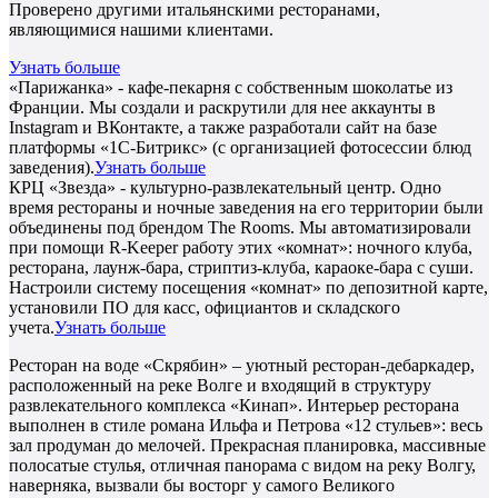
Проверено другими итальянскими ресторанами,
являющимися нашими клиентами.
Узнать больше
«Парижанка» - кафе-пекарня с собственным шоколатье из
Франции. Мы создали и раскрутили для нее аккаунты в
Instagram и ВКонтакте, а также разработали сайт на базе
платформы «1С-Битрикс» (с организацией фотосессии блюд
заведения).
Узнать больше
КРЦ «Звезда» - культурно-развлекательный центр. Одно
время рестораны и ночные заведения на его территории были
объединены под брендом The Rooms. Мы автоматизировали
при помощи R-Keeper работу этих «комнат»: ночного клуба,
ресторана, лаунж-бара, стриптиз-клуба, караоке-бара с суши.
Настроили систему посещения «комнат» по депозитной карте,
установили ПО для касс, официантов и складского
учета.
Узнать больше
Ресторан на воде «Скрябин» – уютный ресторан-дебаркадер,
расположенный на реке Волге и входящий в структуру
развлекательного комплекса «Кинап». Интерьер ресторана
выполнен в стиле романа Ильфа и Петрова «12 стульев»: весь
зал продуман до мелочей. Прекрасная планировка, массивные
полосатые стулья, отличная панорама с видом на реку Волгу,
наверняка, вызвали бы восторг у самого Великого