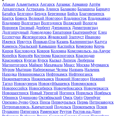
Абакан
Альметьевск
Ангарск
Арзамас
Армавир
Артём
Архангельск
Астрахань
Ачинск
Балаково
Балашиха
Барнаул
Батайск
Белгород
Бердск
Березники
Бийск
Благовещенск
Братск
Брянск
Великий Новгород
Владивосток
Владикавказ
Владимир
Волгоград
Волгодонск
Волжский
Вологда
Воронеж
Грозный
Дербент
Дзержинск
Димитровград
Долгопрудный
Домодедово
Евпатория
Екатеринбург
Елец
Ессентуки
Железногорск
Жуковский
Златоуст
Иваново
Ижевск
Иркутск
Йошкар-Ола
Казань
Калининград
Калуга
Каменск-Уральский
Камышин
Каспийск
Кемерово
Керчь
Киров
Кисловодск
Ковров
Коломна
Комсомольск- на-Амуре
Копейск
Королёв
Кострома
Красногорск
Краснодар
Красноярск
Курган
Курск
Кызыл
Липецк
Люберцы
Магнитогорск
Майкоп
Махачкала
Миасс
Москва
Мурманск
Муром
Мытищи
Набережные Челны
Назрань
Нальчик
Находка
Невинномысск
Нефтекамск
Нефтеюганск
Нижневартовск
Нижнекамск
Нижний Новгород
Нижний
Тагил
Новокузнецк
Новокуйбышевск
Новомосковск
Новороссийск
Новосибирск
Новочебоксарск
Новочеркасск
Новошахтинск
Новый Уренгой
Ногинск
Норильск
Ноябрьск
Обнинск
Одинцово
Октябрьский
Омск
Орёл
Оренбург
Орехово-Зуево
Орск
Пенза
Первоуральск
Пермь
Петрозаводск
Петропавловск- Камчатский
Подольск
Прокопьевск
Псков
Пушкино
Пятигорск
Раменское
Реутов
Ростов-на-Дону