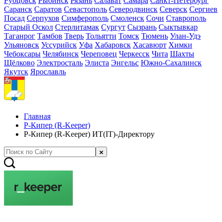
Рубцовск
Рыбинск
Рязань
Салават
Самара
Санкт-Петербург
Саранск
Саратов
Севастополь
Северодвинск
Северск
Сергиев
Посад
Серпухов
Симферополь
Смоленск
Сочи
Ставрополь
Старый Оскол
Стерлитамак
Сургут
Сызрань
Сыктывкар
Таганрог
Тамбов
Тверь
Тольятти
Томск
Тюмень
Улан-Удэ
Ульяновск
Уссурийск
Уфа
Хабаровск
Хасавюрт
Химки
Чебоксары
Челябинск
Череповец
Черкесск
Чита
Шахты
Щёлково
Электросталь
Элиста
Энгельс
Южно-Сахалинск
Якутск
Ярославль
Главная
Р-Кипер (R-Keeper)
Р-Кипер (R-Keeper) ИТ(IT)-Директору