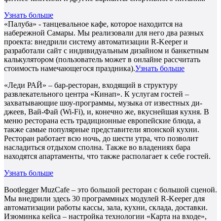
Узнать больше
«Палуба» - танцевальное кафе, которое находится на
набережной Самары. Мы реализовали для него два разных
проекта: внедрили систему автоматизации R-Keeper и
разработали сайт с индивидуальным дизайном и банкетным
калькулятором (пользователь может в онлайне рассчитать
стоимость намечающегося праздника).
Узнать больше
«Леди РАЙ» – бар-ресторан, входящий в структуру
развлекательного центра «Кинап». К услугам гостей –
захватывающие шоу-программы, музыка от известных ди-
джеев, Вай-Фай (Wi-Fi), и, конечно же, вкуснейшая кухня. В
меню ресторана есть традиционные европейские блюда, а
также самые популярные представители японской кухни.
Ресторан работает всю ночь, до шести утра, что позволит
насладиться отдыхом сполна. Также во владениях бара
находятся апартаменты, что также располагает к себе гостей.
Узнать больше
Bootlegger MuzCafe – это большой ресторан с большой сценой.
Мы внедрили здесь 30 программных модулей R-Keeper для
автоматизации работы кассы, зала, кухни, склада, доставки.
Изюминка кейса – настройка технологии «Карта на входе»,