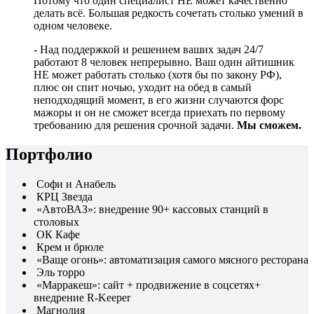
Потому что один специалист НЕ может качественно
делать всё. Большая редкость сочетать столько умений в
одном человеке.
- Над поддержкой и решением ваших задач 24/7
работают 8 человек непрерывно. Ваш один айтишник
НЕ может работать столько (хотя бы по закону РФ),
плюс он спит ночью, уходит на обед в самый
неподходящий момент, в его жизни случаются форс
мажоры и он не сможет всегда приехать по первому
требованию для решения срочной задачи.
Мы сможем.
Портфолио
Софи и Анабель
КРЦ Звезда
«АвтоВАЗ»: внедрение 90+ кассовых станций в
столовых
ОК Кафе
Крем и брюле
«Ваще огонь»: автоматизация самого мясного ресторана
Эль торро
«Марракеш»: сайт + продвижение в соцсетях+
внедрение R-Keeper
Магнолия