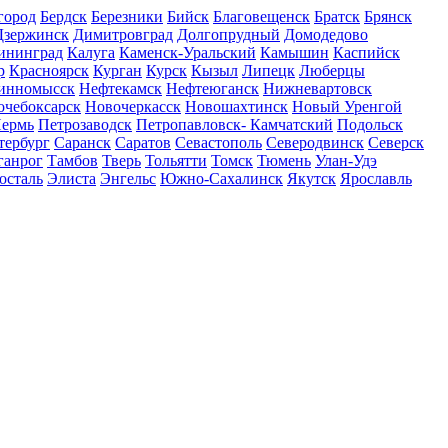
город
Бердск
Березники
Бийск
Благовещенск
Братск
Брянск
Дзержинск
Димитровград
Долгопрудный
Домодедово
ининград
Калуга
Каменск-Уральский
Камышин
Каспийск
р
Красноярск
Курган
Курск
Кызыл
Липецк
Люберцы
инномысск
Нефтекамск
Нефтеюганск
Нижневартовск
очебоксарск
Новочеркасск
Новошахтинск
Новый Уренгой
ермь
Петрозаводск
Петропавловск- Камчатский
Подольск
тербург
Саранск
Саратов
Севастополь
Северодвинск
Северск
ганрог
Тамбов
Тверь
Тольятти
Томск
Тюмень
Улан-Удэ
осталь
Элиста
Энгельс
Южно-Сахалинск
Якутск
Ярославль