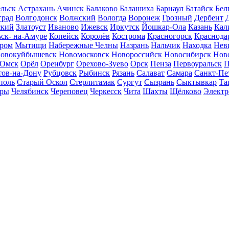
льск
Астрахань
Ачинск
Балаково
Балашиха
Барнаул
Батайск
Бел
град
Волгодонск
Волжский
Вологда
Воронеж
Грозный
Дербент
ский
Златоуст
Иваново
Ижевск
Иркутск
Йошкар-Ола
Казань
Кал
ск- на-Амуре
Копейск
Королёв
Кострома
Красногорск
Краснода
ром
Мытищи
Набережные Челны
Назрань
Нальчик
Находка
Нев
овокуйбышевск
Новомосковск
Новороссийск
Новосибирск
Нов
Омск
Орёл
Оренбург
Орехово-Зуево
Орск
Пенза
Первоуральск
П
тов-на-Дону
Рубцовск
Рыбинск
Рязань
Салават
Самара
Санкт-Пе
поль
Старый Оскол
Стерлитамак
Сургут
Сызрань
Сыктывкар
Та
ары
Челябинск
Череповец
Черкесск
Чита
Шахты
Щёлково
Электр