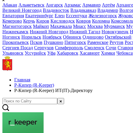
Абакан
Альметьевск
Ангарск
Арзамас
Армавир
Артём
Арханге
Великий Новгород
Владивосток
Владикавказ
Владимир
Волго
Евпатория
Екатеринбург
Елец
Ессентуки
Железногорск
Жуков
Кемерово
Керчь
Киров
Кисловодск
Ковров
Коломна
Комсомоль
Магнитогорск
Майкоп
Махачкала
Миасс
Москва
Мурманск
Му
Нижнекамск
Нижний Новгород
Нижний Тагил
Новокузнецк
Н
Ногинск
Норильск
Ноябрьск
Обнинск
Одинцово
Октябрьский
Прокопьевск
Псков
Пушкино
Пятигорск
Раменское
Реутов
Рос
Сергиев Посад
Серпухов
Симферополь
Смоленск
Сочи
Ставро
Ульяновск
Уссурийск
Уфа
Хабаровск
Хасавюрт
Химки
Чебокс
Главная
Р-Кипер (R-Keeper)
Р-Кипер (R-Keeper) ИТ(IT)-Директору