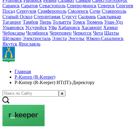
Рубцовск
Рыбинск
Рязань
Салават
Самара
Санкт-Петербург
Саранск
Саратов
Севастополь
Северодвинск
Северск
Сергиев
Посад
Серпухов
Симферополь
Смоленск
Сочи
Ставрополь
Старый Оскол
Стерлитамак
Сургут
Сызрань
Сыктывкар
Таганрог
Тамбов
Тверь
Тольятти
Томск
Тюмень
Улан-Удэ
Ульяновск
Уссурийск
Уфа
Хабаровск
Хасавюрт
Химки
Чебоксары
Челябинск
Череповец
Черкесск
Чита
Шахты
Щёлково
Электросталь
Элиста
Энгельс
Южно-Сахалинск
Якутск
Ярославль
Главная
Р-Кипер (R-Keeper)
Р-Кипер (R-Keeper) ИТ(IT)-Директору