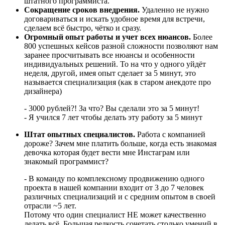
штатного программиста.
Сокращение сроков внедрения.
Удаленно не нужно
договариваться и искать удобное время для встречи,
сделаем всё быстро, чётко и сразу.
Огромный опыт работы и учет всех нюансов.
Более
800 успешных кейсов разной сложности позволяют нам
заранее просчитывать все нюансы и особенности
индивидуальных решений. То на что у одного уйдёт
неделя, другой, имея опыт сделает за 5 минут, это
называется специализация (как в старом анекдоте про
дизайнера)
- 3000 рублей?! За что? Вы сделали это за 5 минут!
- Я учился 7 лет чтобы делать эту работу за 5 минут
Штат опытных специалистов.
Работа с компанией
дороже? Зачем мне платить больше, когда есть знакомая
девочка которая будет вести мне Инстаграм или
знакомый программист?
- В команду по комплексному продвижению одного
проекта в нашей компании входит от 3 до 7 человек
различных специализаций и с средним опытом в своей
отрасли ~5 лет.
Потому что один специалист НЕ может качественно
делать всё. Большая редкость сочетать столько умений в