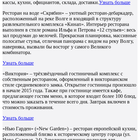
кассы, кухни, официантов, склада, доставки.
Узнать больше
Ресторан на воде «Скрябин» – уютный ресторан-дебаркадер,
расположенный на реке Волге и входящий в структуру
развлекательного комплекса «Кинап». Интерьер ресторана
выполнен в стиле романа Ильфа и Петрова «12 стульев»: весь
зал продуман до мелочей. Прекрасная планировка, массивные
полосатые стулья, отличная панорама с видом на реку Волгу,
наверняка, вызвали бы восторг у самого Великого
комбинатора.
Узнать больше
«Виктория» – трёхзвёздочный гостиничный комплекс с
собственным рестораном, оформленный в викторианском
стиле средневекового замка. Открытие гостиницы произошло
в начале 2015 года. Также при гостинице имеется кафе,
предлагающее гостям меню, в которое входит более 100 блюд,
что можно заказать в течение всего дня. Завтрак включен в
стоимость проживания.
Узнать больше
«Нью Гарден» («New Garden») – ресторан европейской кухни,
расположенный близко к историческому центру города (ул.
Ново-Садовая, 24). Заведение отлично подходит для