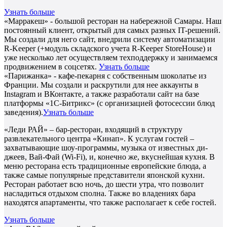
Узнать больше
«Марракеш» - большой ресторан на набережной Самары. Наш
постоянный клиент, открытый для самых разных IT-решений.
Мы создали для него сайт, внедрили систему автоматизации
R-Keeper (+модуль складского учета R-Keeper StoreHouse) и
уже несколько лет осуществляем техподдержку и занимаемся
продвижением в соцсетях.
Узнать больше
«Парижанка» - кафе-пекарня с собственным шоколатье из
Франции. Мы создали и раскрутили для нее аккаунты в
Instagram и ВКонтакте, а также разработали сайт на базе
платформы «1С-Битрикс» (с организацией фотосессии блюд
заведения).
Узнать больше
«Леди РАЙ» – бар-ресторан, входящий в структуру
развлекательного центра «Кинап». К услугам гостей –
захватывающие шоу-программы, музыка от известных ди-
джеев, Вай-Фай (Wi-Fi), и, конечно же, вкуснейшая кухня. В
меню ресторана есть традиционные европейские блюда, а
также самые популярные представители японской кухни.
Ресторан работает всю ночь, до шести утра, что позволит
насладиться отдыхом сполна. Также во владениях бара
находятся апартаменты, что также располагает к себе гостей.
Узнать больше