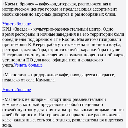
«Крем и брюле» – кафе-кондитерская, расположенная в
историческом центре города и предлагающая ассортимент
необыкновенно вкусных десертов и разнообразных блюд.
Узнать больше
КРЦ «Звезда» - культурно-развлекательный центр. Одно
время рестораны и ночные заведения на его территории были
объединены под брендом The Rooms. Мы автоматизировали
при помощи R-Keeper работу этих «комнат»: ночного клуба,
ресторана, лаунж-бара, стриптиз-клуба, караоке-бара с суши.
Настроили систему посещения «комнат» по депозитной карте,
установили ПО для касс, официантов и складского
учета.
Узнать больше
«Магнолия» – придорожное кафе, находящееся на трассе,
недалеко от села Камышла.
Узнать больше
«Магнетик вейкпарк» – спортивно-развлекательный
комплекс, который представляет собой специально
отведённую зону для занятия экстремальными видами спорта
– вейкбордингом. На территории парка также расположены
кафе, кальянные, есть зона отдыха, развлекательная и детская
зона.