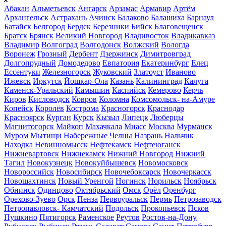
Абакан
Альметьевск
Ангарск
Арзамас
Армавир
Артём
Архангельск
Астрахань
Ачинск
Балаково
Балашиха
Барнаул
Батайск
Белгород
Бердск
Березники
Бийск
Благовещенск
Братск
Брянск
Великий Новгород
Владивосток
Владикавказ
Владимир
Волгоград
Волгодонск
Волжский
Вологда
Воронеж
Грозный
Дербент
Дзержинск
Димитровград
Долгопрудный
Домодедово
Евпатория
Екатеринбург
Елец
Ессентуки
Железногорск
Жуковский
Златоуст
Иваново
Ижевск
Иркутск
Йошкар-Ола
Казань
Калининград
Калуга
Каменск-Уральский
Камышин
Каспийск
Кемерово
Керчь
Киров
Кисловодск
Ковров
Коломна
Комсомольск- на-Амуре
Копейск
Королёв
Кострома
Красногорск
Краснодар
Красноярск
Курган
Курск
Кызыл
Липецк
Люберцы
Магнитогорск
Майкоп
Махачкала
Миасс
Москва
Мурманск
Муром
Мытищи
Набережные Челны
Назрань
Нальчик
Находка
Невинномысск
Нефтекамск
Нефтеюганск
Нижневартовск
Нижнекамск
Нижний Новгород
Нижний
Тагил
Новокузнецк
Новокуйбышевск
Новомосковск
Новороссийск
Новосибирск
Новочебоксарск
Новочеркасск
Новошахтинск
Новый Уренгой
Ногинск
Норильск
Ноябрьск
Обнинск
Одинцово
Октябрьский
Омск
Орёл
Оренбург
Орехово-Зуево
Орск
Пенза
Первоуральск
Пермь
Петрозаводск
Петропавловск- Камчатский
Подольск
Прокопьевск
Псков
Пушкино
Пятигорск
Раменское
Реутов
Ростов-на-Дону