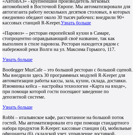
«АвтоВАЗ» - крупнейший производитель легковых
автомобилей в Восточной Европе. Мы автоматизировали для
автогиганта работу нескольких десятков столовых, в которых
ежедневно обедают около 30 тысяч рабочих: внедрили 90+
кассовых станций R-Keeper.
Узнать больше
«Паровоз» – ресторан европейской кухни в Самаре,
стопроцентно оправдывающий своё название, так как
выполнен в стиле паровоза. Ресторан находится рядом с
набережной реки Волги на ул. Максима Горького, 117.
Узнать больше
Bootlegger MuzCafe – это большой ресторан с большой сценой.
Мы внедрили здесь 30 программных модулей R-Keeper для
автоматизации работы кассы, зала, кухни, склада, доставки.
Изюминка кейса – настройка технологии «Карта на входе»,
при помощи которой гости посещают заведение по
депозитной системе.
Узнать больше
Robbi – итальянское кафе, рассчитанное на большой поток
гостей. Мы автоматизировали его при помощи стандартного
набора продуктов R-Keeper: кассовые станции (4), мобильные
официанты (6), складской учет, управление доставкой.