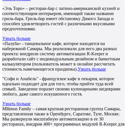
«Эль Торо» – ресторан-бар с латино-американской кухней и
соответствующим интерьером, имеющий также название
гриль-бара. Гриль-бар имеет обстановку Дикого Запада и
способен удовлетворить гостей с различными вкусовыми
предпочтениями.
Узнать больше
«Палуба» - танцевальное кафе, которое находится на
набережной Самары. Мы реализовали для него два разных
проекта: внедрили систему автоматизации R-Keeper и
разработали сайт с индивидуальным дизайном и банкетным
калькулятором (пользователь может в онлайне рассчитать
стоимость намечающегося праздника).
Узнать больше
"Софи и Анабель" - французское кафе и пекарня, которое
идеально подходит для для того, чтобы прийти туда всей
семьей. Заведение поразит своими кулинарными шедеврами
любого, даже самого искушенного гостя.
Узнать больше
Mllimon Family – самая крупная ресторанная группа Самары,
представленная также в Оренбурге, Саратове, Туле, Москве.
Мы развернули масштабную автоматизацию в ее 30
ресторанах, внедрив 400+ программных модулей R-Keeper для