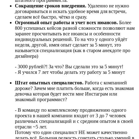
штатного программиста.
Сокращение сроков внедрения.
Удаленно не нужно
договариваться и искать удобное время для встречи,
сделаем всё быстро, чётко и сразу.
Огромный опыт работы и учет всех нюансов.
Более
800 успешных кейсов разной сложности позволяют нам
заранее просчитывать все нюансы и особенности
индивидуальных решений. То на что у одного уйдёт
неделя, другой, имея опыт сделает за 5 минут, это
называется специализация (как в старом анекдоте про
дизайнера)
- 3000 рублей?! За что? Вы сделали это за 5 минут!
- Я учился 7 лет чтобы делать эту работу за 5 минут
Штат опытных специалистов.
Работа с компанией
дороже? Зачем мне платить больше, когда есть знакомая
девочка которая будет вести мне Инстаграм или
знакомый программист?
- В команду по комплексному продвижению одного
проекта в нашей компании входит от 3 до 7 человек
различных специализаций и с средним опытом в своей
отрасли ~5 лет.
Потому что один специалист НЕ может качественно
делать всё. Большая редкость сочетать столько умений в