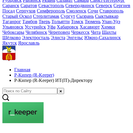
Рубцовск
Рыбинск
Рязань
Салават
Самара
Санкт-Петербург
Саранск
Саратов
Севастополь
Северодвинск
Северск
Сергиев
Посад
Серпухов
Симферополь
Смоленск
Сочи
Ставрополь
Старый Оскол
Стерлитамак
Сургут
Сызрань
Сыктывкар
Таганрог
Тамбов
Тверь
Тольятти
Томск
Тюмень
Улан-Удэ
Ульяновск
Уссурийск
Уфа
Хабаровск
Хасавюрт
Химки
Чебоксары
Челябинск
Череповец
Черкесск
Чита
Шахты
Щёлково
Электросталь
Элиста
Энгельс
Южно-Сахалинск
Якутск
Ярославль
Главная
Р-Кипер (R-Keeper)
Р-Кипер (R-Keeper) ИТ(IT)-Директору