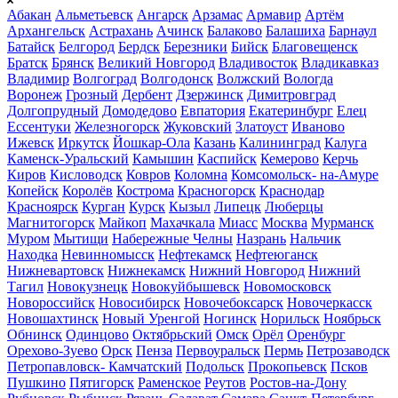
Абакан
Альметьевск
Ангарск
Арзамас
Армавир
Артём
Архангельск
Астрахань
Ачинск
Балаково
Балашиха
Барнаул
Батайск
Белгород
Бердск
Березники
Бийск
Благовещенск
Братск
Брянск
Великий Новгород
Владивосток
Владикавказ
Владимир
Волгоград
Волгодонск
Волжский
Вологда
Воронеж
Грозный
Дербент
Дзержинск
Димитровград
Долгопрудный
Домодедово
Евпатория
Екатеринбург
Елец
Ессентуки
Железногорск
Жуковский
Златоуст
Иваново
Ижевск
Иркутск
Йошкар-Ола
Казань
Калининград
Калуга
Каменск-Уральский
Камышин
Каспийск
Кемерово
Керчь
Киров
Кисловодск
Ковров
Коломна
Комсомольск- на-Амуре
Копейск
Королёв
Кострома
Красногорск
Краснодар
Красноярск
Курган
Курск
Кызыл
Липецк
Люберцы
Магнитогорск
Майкоп
Махачкала
Миасс
Москва
Мурманск
Муром
Мытищи
Набережные Челны
Назрань
Нальчик
Находка
Невинномысск
Нефтекамск
Нефтеюганск
Нижневартовск
Нижнекамск
Нижний Новгород
Нижний
Тагил
Новокузнецк
Новокуйбышевск
Новомосковск
Новороссийск
Новосибирск
Новочебоксарск
Новочеркасск
Новошахтинск
Новый Уренгой
Ногинск
Норильск
Ноябрьск
Обнинск
Одинцово
Октябрьский
Омск
Орёл
Оренбург
Орехово-Зуево
Орск
Пенза
Первоуральск
Пермь
Петрозаводск
Петропавловск- Камчатский
Подольск
Прокопьевск
Псков
Пушкино
Пятигорск
Раменское
Реутов
Ростов-на-Дону