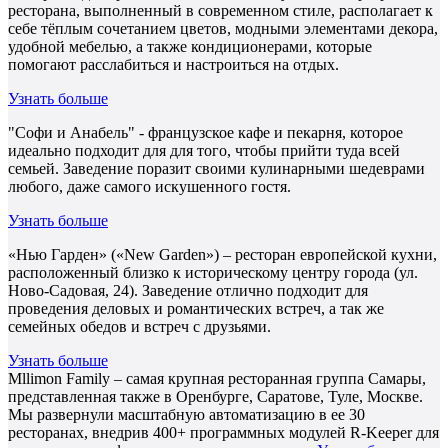
ресторана, выполненный в современном стиле, располагает к
себе тёплым сочетанием цветов, модными элементами декора,
удобной мебелью, а также кондиционерами, которые
помогают расслабиться и настроиться на отдых.
Узнать больше
"Софи и Анабель" - французское кафе и пекарня, которое
идеально подходит для для того, чтобы прийти туда всей
семьей. Заведение поразит своими кулинарными шедеврами
любого, даже самого искушенного гостя.
Узнать больше
«Нью Гарден» («New Garden») – ресторан европейской кухни,
расположенный близко к историческому центру города (ул.
Ново-Садовая, 24). Заведение отлично подходит для
проведения деловых и романтических встреч, а так же
семейных обедов и встреч с друзьями.
Узнать больше
Mllimon Family – самая крупная ресторанная группа Самары,
представленная также в Оренбурге, Саратове, Туле, Москве.
Мы развернули масштабную автоматизацию в ее 30
ресторанах, внедрив 400+ программных модулей R-Keeper для