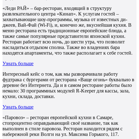
«Леди РАЙ» – бар-ресторан, входящий в структуру
развлекательного центра «Кинап». К услугам гостей –
захватывающие шоу-программы, музыка от известных ди-
джеев, Вай-Фай (Wi-Fi), и, конечно же, вкуснейшая кухня. В
меню ресторана есть традиционные европейские блюда, а
также самые популярные представители японской кухни.
Ресторан работает всю ночь, до шести утра, что позволит
насладиться отдыхом сполна. Также во владениях бара
находятся апартаменты, что также располагает к себе гостей.
Узнать больше
Интересный кейс о том, как мы разворачивали работу
фудтрака с бургерами от ресторана «Ваще огонь» буквально в
деревне без Интернета. Да и в самом ресторане работы было
немало: 30 программных модулей R-Keeper для кассы, зала,
кухни, склада, доставки.
Узнать больше
«Паровоз» – ресторан европейской кухни в Самаре,
стопроцентно оправдывающий своё название, так как
выполнен в стиле паровоза. Ресторан находится рядом с
набережной реки Волги на ул. Максима Горького, 117.