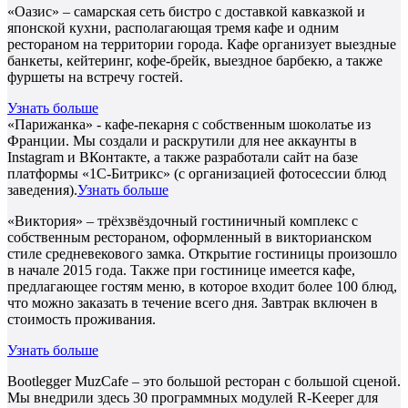
«Оазис» – самарская сеть бистро с доставкой кавказкой и
японской кухни, располагающая тремя кафе и одним
рестораном на территории города. Кафе организует выездные
банкеты, кейтеринг, кофе-брейк, выездное барбекю, а также
фуршеты на встречу гостей.
Узнать больше
«Парижанка» - кафе-пекарня с собственным шоколатье из
Франции. Мы создали и раскрутили для нее аккаунты в
Instagram и ВКонтакте, а также разработали сайт на базе
платформы «1С-Битрикс» (с организацией фотосессии блюд
заведения).
Узнать больше
«Виктория» – трёхзвёздочный гостиничный комплекс с
собственным рестораном, оформленный в викторианском
стиле средневекового замка. Открытие гостиницы произошло
в начале 2015 года. Также при гостинице имеется кафе,
предлагающее гостям меню, в которое входит более 100 блюд,
что можно заказать в течение всего дня. Завтрак включен в
стоимость проживания.
Узнать больше
Bootlegger MuzCafe – это большой ресторан с большой сценой.
Мы внедрили здесь 30 программных модулей R-Keeper для