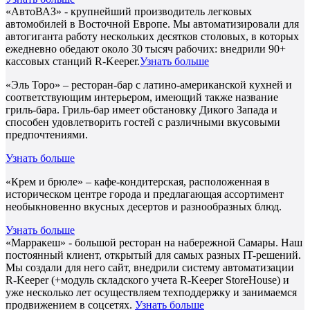
«АвтоВАЗ» - крупнейший производитель легковых
автомобилей в Восточной Европе. Мы автоматизировали для
автогиганта работу нескольких десятков столовых, в которых
ежедневно обедают около 30 тысяч рабочих: внедрили 90+
кассовых станций R-Keeper.
Узнать больше
«Эль Торо» – ресторан-бар с латино-американской кухней и
соответствующим интерьером, имеющий также название
гриль-бара. Гриль-бар имеет обстановку Дикого Запада и
способен удовлетворить гостей с различными вкусовыми
предпочтениями.
Узнать больше
«Крем и брюле» – кафе-кондитерская, расположенная в
историческом центре города и предлагающая ассортимент
необыкновенно вкусных десертов и разнообразных блюд.
Узнать больше
«Марракеш» - большой ресторан на набережной Самары. Наш
постоянный клиент, открытый для самых разных IT-решений.
Мы создали для него сайт, внедрили систему автоматизации
R-Keeper (+модуль складского учета R-Keeper StoreHouse) и
уже несколько лет осуществляем техподдержку и занимаемся
продвижением в соцсетях.
Узнать больше