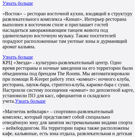
Узнать больше
«Восток» – ресторан восточной кухни, входящий в структуру
развлекательного комплекса «Кинап». Интерьер ресторана
выполнен в восточном стиле и приглашает гостей
насладиться завораживающим танцем живота под
удивительную восточную музыку. Также посетителей
порадуют расположенные там уютные зоны и дурманящий
аромат кальяна.
Узнать больше
КРЦ «Звезда» - культурно-развлекательный центр. Одно
время рестораны и ночные заведения на его территории были
объединены под брендом The Rooms. Мы автоматизировали
при помощи R-Keeper работу этих «комнат»: ночного клуба,
ресторана, лаунж-бара, стриптиз-клуба, караоке-бара с суши.
Настроили систему посещения «комнат» по депозитной карте,
установили ПО для касс, официантов и складского
учета.
Узнать больше
«Магнетик вейкпарк» – спортивно-развлекательный
комплекс, который представляет собой специально
отведённую зону для занятия экстремальными видами спорта
– вейкбордингом. На территории парка также расположены
кафе, кальянные, есть зона отдыха, развлекательная и детская