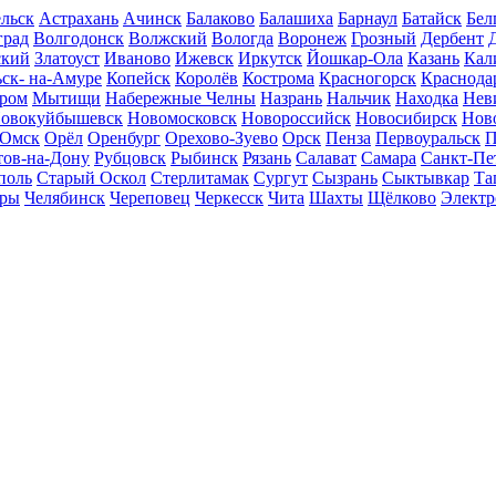
льск
Астрахань
Ачинск
Балаково
Балашиха
Барнаул
Батайск
Бел
град
Волгодонск
Волжский
Вологда
Воронеж
Грозный
Дербент
ский
Златоуст
Иваново
Ижевск
Иркутск
Йошкар-Ола
Казань
Кал
ск- на-Амуре
Копейск
Королёв
Кострома
Красногорск
Краснода
ром
Мытищи
Набережные Челны
Назрань
Нальчик
Находка
Нев
овокуйбышевск
Новомосковск
Новороссийск
Новосибирск
Нов
Омск
Орёл
Оренбург
Орехово-Зуево
Орск
Пенза
Первоуральск
П
тов-на-Дону
Рубцовск
Рыбинск
Рязань
Салават
Самара
Санкт-Пе
поль
Старый Оскол
Стерлитамак
Сургут
Сызрань
Сыктывкар
Та
ары
Челябинск
Череповец
Черкесск
Чита
Шахты
Щёлково
Электр