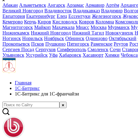
Абакан
Альметьевск
Ангарск
Арзамас
Армавир
Артём
Арханге
Великий Новгород
Владивосток
Владикавказ
Владимир
Волго
Евпатория
Екатеринбург
Елец
Ессентуки
Железногорск
Жуков
Кемерово
Керчь
Киров
Кисловодск
Ковров
Коломна
Комсомоль
Магнитогорск
Майкоп
Махачкала
Миасс
Москва
Мурманск
Му
Нижнекамск
Нижний Новгород
Нижний Тагил
Новокузнецк
Н
Ногинск
Норильск
Ноябрьск
Обнинск
Одинцово
Октябрьский
Прокопьевск
Псков
Пушкино
Пятигорск
Раменское
Реутов
Рос
Сергиев Посад
Серпухов
Симферополь
Смоленск
Сочи
Ставро
Ульяновск
Уссурийск
Уфа
Хабаровск
Хасавюрт
Химки
Чебокс
Главная
1С-Битрикс
1С-Битрикс для 1С-франчайзи