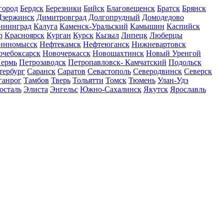
город
Бердск
Березники
Бийск
Благовещенск
Братск
Брянск
Дзержинск
Димитровград
Долгопрудный
Домодедово
ининград
Калуга
Каменск-Уральский
Камышин
Каспийск
р
Красноярск
Курган
Курск
Кызыл
Липецк
Люберцы
инномысск
Нефтекамск
Нефтеюганск
Нижневартовск
очебоксарск
Новочеркасск
Новошахтинск
Новый Уренгой
ермь
Петрозаводск
Петропавловск- Камчатский
Подольск
тербург
Саранск
Саратов
Севастополь
Северодвинск
Северск
ганрог
Тамбов
Тверь
Тольятти
Томск
Тюмень
Улан-Удэ
осталь
Элиста
Энгельс
Южно-Сахалинск
Якутск
Ярославль