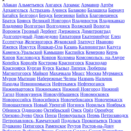
Абакан
Альметьевск
Ангарск
Арзамас
Армавир
Артём
Архангельск
Астрахань
Ачинск
Балаково
Балашиха
Барнаул
Батайск
Белгород
Бердск
Березники
Бийск
Благовещенск
Братск
Брянск
Великий Новгород
Владивосток
Владикавказ
Владимир
Волгоград
Волгодонск
Волжский
Вологда
Воронеж
Грозный
Дербент
Дзержинск
Димитровград
Долгопрудный
Домодедово
Евпатория
Екатеринбург
Елец
Ессентуки
Железногорск
Жуковский
Златоуст
Иваново
Ижевск
Иркутск
Йошкар-Ола
Казань
Калининград
Калуга
Каменск-Уральский
Камышин
Каспийск
Кемерово
Керчь
Киров
Кисловодск
Ковров
Коломна
Комсомольск- на-Амуре
Копейск
Королёв
Кострома
Красногорск
Краснодар
Красноярск
Курган
Курск
Кызыл
Липецк
Люберцы
Магнитогорск
Майкоп
Махачкала
Миасс
Москва
Мурманск
Муром
Мытищи
Набережные Челны
Назрань
Нальчик
Находка
Невинномысск
Нефтекамск
Нефтеюганск
Нижневартовск
Нижнекамск
Нижний Новгород
Нижний
Тагил
Новокузнецк
Новокуйбышевск
Новомосковск
Новороссийск
Новосибирск
Новочебоксарск
Новочеркасск
Новошахтинск
Новый Уренгой
Ногинск
Норильск
Ноябрьск
Обнинск
Одинцово
Октябрьский
Омск
Орёл
Оренбург
Орехово-Зуево
Орск
Пенза
Первоуральск
Пермь
Петрозаводск
Петропавловск- Камчатский
Подольск
Прокопьевск
Псков
Пушкино
Пятигорск
Раменское
Реутов
Ростов-на-Дону