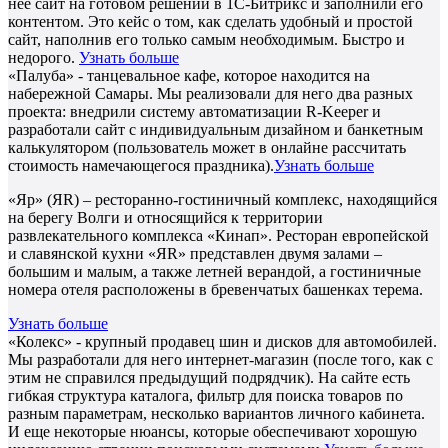
нее сайт на готовом решении в 1С-Битрикс и заполнили его
контентом. Это кейс о том, как сделать удобный и простой
сайт, наполнив его только самым необходимым. Быстро и
недорого.
Узнать больше
«Палуба» - танцевальное кафе, которое находится на
набережной Самары. Мы реализовали для него два разных
проекта: внедрили систему автоматизации R-Keeper и
разработали сайт с индивидуальным дизайном и банкетным
калькулятором (пользователь может в онлайне рассчитать
стоимость намечающегося праздника).
Узнать больше
«Яр» (ЯR) – ресторанно-гостиничный комплекс, находящийся
на берегу Волги и относящийся к территории
развлекательного комплекса «Кинап». Ресторан европейской
и славянской кухни «ЯR» представлен двумя залами –
большим и малым, а также летней верандой, а гостиничные
номера отеля расположены в бревенчатых башенках терема.
Узнать больше
«Колекс» - крупный продавец шин и дисков для автомобилей.
Мы разработали для него интернет-магазин (после того, как с
этим не справился предыдущий подрядчик). На сайте есть
гибкая структура каталога, фильтр для поиска товаров по
разным параметрам, несколько вариантов личного кабинета.
И еще некоторые нюансы, которые обеспечивают хорошую