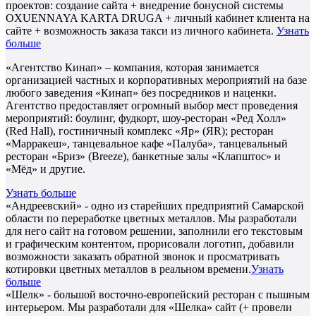
проектов: создание сайта + внедрение бонусной системы
OXUENNAYA KARTA DRUGA + личный кабинет клиента на
сайте + возможность заказа такси из личного кабинета.
Узнать
больше
«Агентство Кинап» – компания, которая занимается
организацией частных и корпоративных мероприятий на базе
любого заведения «Кинап» без посредников и наценки.
Агентство предоставляет огромный выбор мест проведения
мероприятий: боулинг, фудкорт, шоу-ресторан «Ред Холл»
(Red Hall), гостиничный комплекс «Яр» (ЯR); ресторан
«Марракеш», танцевальное кафе «Палуба», танцевальный
ресторан «Бриз» (Breeze), банкетные залы «Клапштос» и
«Мёд» и другие.
Узнать больше
«Андреевский» - одно из старейших предприятий Самарской
области по переработке цветных металлов. Мы разработали
для него сайт на готовом решении, заполнили его текстовым
и графическим контентом, прорисовали логотип, добавили
возможности заказать обратной звонок и просматривать
котировки цветных металлов в реальном времени.
Узнать
больше
«Шелк» - большой восточно-европейский ресторан с пышным
интерьером. Мы разработали для «Шелка» сайт (+ провели