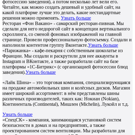
фотосессию заведения), а потом несколько лет вели его.
Читайте, как можно создать дешевый и удобный сайт, на
какой платформе лучше это делать, какие нестандартные
решения можно применять.
Узнать больше
Ресторан «Фон Вакано» - самарский ресторан-пивная. Мы
сделали для него недорогой сайт в концепции вертикального
скроллинга, со сменой фоновых изображений на главной
странице. Провели профессиональную фотосъемку. Создали и
наполнили контентом группу Вконтакте.
Узнать больше
«Парижанка» - кафе-пекарня с собственным шоколатье из
Франции. Мы создали и раскрутили для нее аккаунты в
Instagram и ВКонтакте, а также разработали сайт на базе
платформы «1С-Битрикс» (с организацией фотосессии блюд
заведения).
Узнать больше
«Лайк Шина» – это торговая компания, специализирующаяся
на продаже автомобильных шин и колёсных дисков. Магазин
имеет широкий ассортимент: в нём представлены шины
различных производителей, таких как: Нокиан (Nokian),
Континенталь (Continental), Мишлен (Michelin), Лукойл и т.д.
Узнать больше
«СпецСК» - компания, занимающаяся установкой систем
безопасности в домах и на предприятиях, а также
проектированием систем вентиляции. Мы разработали для