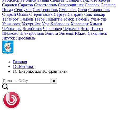
Рубцовск
Рыбинск
Рязань
Салават
Самара
Санкт-Петербург
Саранск
Саратов
Севастополь
Северодвинск
Северск
Сергиев
Посад
Серпухов
Симферополь
Смоленск
Сочи
Ставрополь
Старый Оскол
Стерлитамак
Сургут
Сызрань
Сыктывкар
Таганрог
Тамбов
Тверь
Тольятти
Томск
Тюмень
Улан-Удэ
Ульяновск
Уссурийск
Уфа
Хабаровск
Хасавюрт
Химки
Чебоксары
Челябинск
Череповец
Черкесск
Чита
Шахты
Щёлково
Электросталь
Элиста
Энгельс
Южно-Сахалинск
Якутск
Ярославль
Главная
1С-Битрикс
1С-Битрикс для 1С-франчайзи