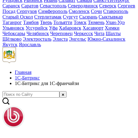
Рубцовск
Рыбинск
Рязань
Салават
Самара
Санкт-Петербург
Саранск
Саратов
Севастополь
Северодвинск
Северск
Сергиев
Посад
Серпухов
Симферополь
Смоленск
Сочи
Ставрополь
Старый Оскол
Стерлитамак
Сургут
Сызрань
Сыктывкар
Таганрог
Тамбов
Тверь
Тольятти
Томск
Тюмень
Улан-Удэ
Ульяновск
Уссурийск
Уфа
Хабаровск
Хасавюрт
Химки
Чебоксары
Челябинск
Череповец
Черкесск
Чита
Шахты
Щёлково
Электросталь
Элиста
Энгельс
Южно-Сахалинск
Якутск
Ярославль
Главная
1С-Битрикс
1С-Битрикс для 1С-франчайзи