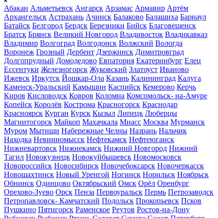
Абакан
Альметьевск
Ангарск
Арзамас
Армавир
Артём
Архангельск
Астрахань
Ачинск
Балаково
Балашиха
Барнаул
Батайск
Белгород
Бердск
Березники
Бийск
Благовещенск
Братск
Брянск
Великий Новгород
Владивосток
Владикавказ
Владимир
Волгоград
Волгодонск
Волжский
Вологда
Воронеж
Грозный
Дербент
Дзержинск
Димитровград
Долгопрудный
Домодедово
Евпатория
Екатеринбург
Елец
Ессентуки
Железногорск
Жуковский
Златоуст
Иваново
Ижевск
Иркутск
Йошкар-Ола
Казань
Калининград
Калуга
Каменск-Уральский
Камышин
Каспийск
Кемерово
Керчь
Киров
Кисловодск
Ковров
Коломна
Комсомольск- на-Амуре
Копейск
Королёв
Кострома
Красногорск
Краснодар
Красноярск
Курган
Курск
Кызыл
Липецк
Люберцы
Магнитогорск
Майкоп
Махачкала
Миасс
Москва
Мурманск
Муром
Мытищи
Набережные Челны
Назрань
Нальчик
Находка
Невинномысск
Нефтекамск
Нефтеюганск
Нижневартовск
Нижнекамск
Нижний Новгород
Нижний
Тагил
Новокузнецк
Новокуйбышевск
Новомосковск
Новороссийск
Новосибирск
Новочебоксарск
Новочеркасск
Новошахтинск
Новый Уренгой
Ногинск
Норильск
Ноябрьск
Обнинск
Одинцово
Октябрьский
Омск
Орёл
Оренбург
Орехово-Зуево
Орск
Пенза
Первоуральск
Пермь
Петрозаводск
Петропавловск- Камчатский
Подольск
Прокопьевск
Псков
Пушкино
Пятигорск
Раменское
Реутов
Ростов-на-Дону