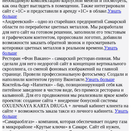
необходимую комплектацию корпусной мебели и посмотреть,
как она будет выглядеть в помещении. Также интегрировали
сайт с «1С» и предоставили в аренду «1С» в облаке.
Узнать
больше
«Андреевский» - одно из старейших предприятий Самарской
области по переработке цветных металлов. Мы разработали
для него сайт на готовом решении, заполнили его текстовым
и графическим контентом, прорисовали логотип, добавили
возможности заказать обратной звонок и просматривать
котировки цветных металлов в реальном времени.
Узнать
больше
Ресторан «Фон Вакано» - самарский ресторан-пивная. Мы
сделали для него недорогой сайт в концепции вертикального
скроллинга, со сменой фоновых изображений на главной
странице. Провели профессиональную фотосъемку. Создали и
наполнили контентом группу Вконтакте.
Узнать больше
Коктейль-бар «Напитки» - бар, позиционирующий себя как
питейное заведение в чистом виде, без примеси ресторана и
кальянной. Для его продвижения мы реализовали яркое комбо
проектов: создание сайта + внедрение бонусной системы
OXUENNAYA KARTA DRUGA + личный кабинет клиента на
сайте + возможность заказа такси из личного кабинета.
Узнать
больше
«Самараоблгаз» - компания, которая обеспечивает подачу газа
в микрорайоне «Крутые ключи» в Самаре. Сайт ей нужен,