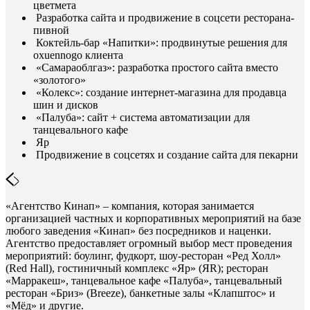
цветмета
Разработка сайта и продвижение в соцсети ресторана-
пивной
Коктейль-бар «Напитки»: продвинутые решения для
oxuennogo клиента
«Самараоблгаз»: разработка простого сайта вместо
«золотого»
«Колекс»: создание интернет-магазина для продавца
шин и дисков
«Палуба»: сайт + система автоматизации для
танцевального кафе
Яр
Продвижение в соцсетях и создание сайта для пекарни
«Агентство Кинап» – компания, которая занимается
организацией частных и корпоративных мероприятий на базе
любого заведения «Кинап» без посредников и наценки.
Агентство предоставляет огромный выбор мест проведения
мероприятий: боулинг, фудкорт, шоу-ресторан «Ред Холл»
(Red Hall), гостиничный комплекс «Яр» (ЯR); ресторан
«Марракеш», танцевальное кафе «Палуба», танцевальный
ресторан «Бриз» (Breeze), банкетные залы «Клапштос» и
«Мёд» и другие.