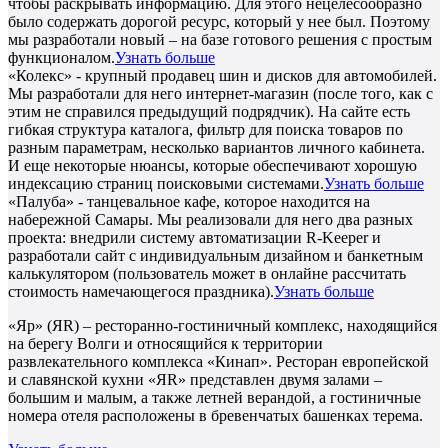
чтобы раскрывать информацию. Для этого нецелесообразно
было содержать дорогой ресурс, который у нее был. Поэтому
мы разработали новый – на базе готового решения с простым
функционалом.
Узнать больше
«Колекс» - крупный продавец шин и дисков для автомобилей.
Мы разработали для него интернет-магазин (после того, как с
этим не справился предыдущий подрядчик). На сайте есть
гибкая структура каталога, фильтр для поиска товаров по
разным параметрам, несколько вариантов личного кабинета.
И еще некоторые нюансы, которые обеспечивают хорошую
индексацию страниц поисковыми системами.
Узнать больше
«Палуба» - танцевальное кафе, которое находится на
набережной Самары. Мы реализовали для него два разных
проекта: внедрили систему автоматизации R-Keeper и
разработали сайт с индивидуальным дизайном и банкетным
калькулятором (пользователь может в онлайне рассчитать
стоимость намечающегося праздника).
Узнать больше
«Яр» (ЯR) – ресторанно-гостиничный комплекс, находящийся
на берегу Волги и относящийся к территории
развлекательного комплекса «Кинап». Ресторан европейской
и славянской кухни «ЯR» представлен двумя залами –
большим и малым, а также летней верандой, а гостиничные
номера отеля расположены в бревенчатых башенках терема.