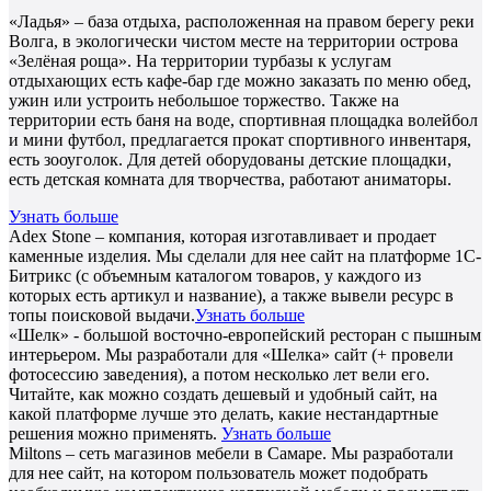
«Ладья» – база отдыха, расположенная на правом берегу реки
Волга, в экологически чистом месте на территории острова
«Зелёная роща». На территории турбазы к услугам
отдыхающих есть кафе-бар где можно заказать по меню обед,
ужин или устроить небольшое торжество. Также на
территории есть баня на воде, спортивная площадка волейбол
и мини футбол, предлагается прокат спортивного инвентаря,
есть зооуголок. Для детей оборудованы детские площадки,
есть детская комната для творчества, работают аниматоры.
Узнать больше
Adex Stone – компания, которая изготавливает и продает
каменные изделия. Мы сделали для нее сайт на платформе 1С-
Битрикс (с объемным каталогом товаров, у каждого из
которых есть артикул и название), а также вывели ресурс в
топы поисковой выдачи.
Узнать больше
«Шелк» - большой восточно-европейский ресторан с пышным
интерьером. Мы разработали для «Шелка» сайт (+ провели
фотосессию заведения), а потом несколько лет вели его.
Читайте, как можно создать дешевый и удобный сайт, на
какой платформе лучше это делать, какие нестандартные
решения можно применять.
Узнать больше
Miltons – сеть магазинов мебели в Самаре. Мы разработали
для нее сайт, на котором пользователь может подобрать