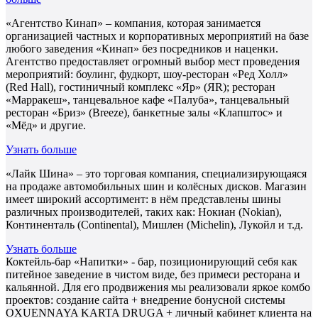
«Агентство Кинап» – компания, которая занимается
организацией частных и корпоративных мероприятий на базе
любого заведения «Кинап» без посредников и наценки.
Агентство предоставляет огромный выбор мест проведения
мероприятий: боулинг, фудкорт, шоу-ресторан «Ред Холл»
(Red Hall), гостиничный комплекс «Яр» (ЯR); ресторан
«Марракеш», танцевальное кафе «Палуба», танцевальный
ресторан «Бриз» (Breeze), банкетные залы «Клапштос» и
«Мёд» и другие.
Узнать больше
«Лайк Шина» – это торговая компания, специализирующаяся
на продаже автомобильных шин и колёсных дисков. Магазин
имеет широкий ассортимент: в нём представлены шины
различных производителей, таких как: Нокиан (Nokian),
Континенталь (Continental), Мишлен (Michelin), Лукойл и т.д.
Узнать больше
Коктейль-бар «Напитки» - бар, позиционирующий себя как
питейное заведение в чистом виде, без примеси ресторана и
кальянной. Для его продвижения мы реализовали яркое комбо
проектов: создание сайта + внедрение бонусной системы
OXUENNAYA KARTA DRUGA + личный кабинет клиента на