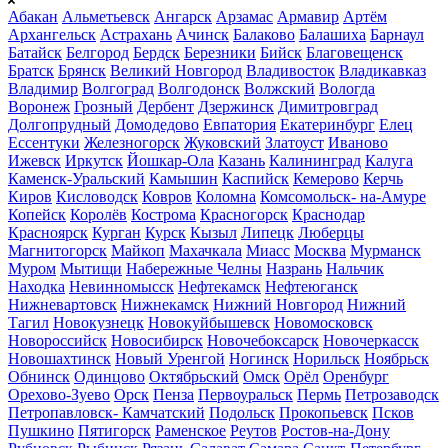
Абакан
Альметьевск
Ангарск
Арзамас
Армавир
Артём
Архангельск
Астрахань
Ачинск
Балаково
Балашиха
Барнаул
Батайск
Белгород
Бердск
Березники
Бийск
Благовещенск
Братск
Брянск
Великий Новгород
Владивосток
Владикавказ
Владимир
Волгоград
Волгодонск
Волжский
Вологда
Воронеж
Грозный
Дербент
Дзержинск
Димитровград
Долгопрудный
Домодедово
Евпатория
Екатеринбург
Елец
Ессентуки
Железногорск
Жуковский
Златоуст
Иваново
Ижевск
Иркутск
Йошкар-Ола
Казань
Калининград
Калуга
Каменск-Уральский
Камышин
Каспийск
Кемерово
Керчь
Киров
Кисловодск
Ковров
Коломна
Комсомольск- на-Амуре
Копейск
Королёв
Кострома
Красногорск
Краснодар
Красноярск
Курган
Курск
Кызыл
Липецк
Люберцы
Магнитогорск
Майкоп
Махачкала
Миасс
Москва
Мурманск
Муром
Мытищи
Набережные Челны
Назрань
Нальчик
Находка
Невинномысск
Нефтекамск
Нефтеюганск
Нижневартовск
Нижнекамск
Нижний Новгород
Нижний
Тагил
Новокузнецк
Новокуйбышевск
Новомосковск
Новороссийск
Новосибирск
Новочебоксарск
Новочеркасск
Новошахтинск
Новый Уренгой
Ногинск
Норильск
Ноябрьск
Обнинск
Одинцово
Октябрьский
Омск
Орёл
Оренбург
Орехово-Зуево
Орск
Пенза
Первоуральск
Пермь
Петрозаводск
Петропавловск- Камчатский
Подольск
Прокопьевск
Псков
Пушкино
Пятигорск
Раменское
Реутов
Ростов-на-Дону