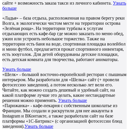
сайте + возможность заказа такси из личного кабинета.
Узнать
больше
«Ладья» – база отдыха, расположенная на правом берегу реки
Волга, в экологически чистом месте на территории острова
«Зелёная роща». На территории турбазы к услугам
отдыхающих есть кафе-бар где можно заказать по меню обед,
ужин или устроить небольшое торжество. Также на
территории есть баня на воде, спортивная площадка волейбол
и мини футбол, предлагается прокат спортивного инвентаря,
есть зооуголок. Для детей оборудованы детские площадки,
есть детская комната для творчества, работают аниматоры.
Узнать больше
«Шелк» - большой восточно-европейский ресторан с пышным
интерьером. Мы разработали для «Шелка» сайт (+ провели
фотосессию заведения), а потом несколько лет вели его.
Читайте, как можно создать дешевый и удобный сайт, на
какой платформе лучше это делать, какие нестандартные
решения можно применять.
Узнать больше
«Парижанка» - кафе-пекарня с собственным шоколатье из
Франции. Мы создали и раскрутили для нее аккаунты в
Instagram и ВКонтакте, а также разработали сайт на базе
платформы «1С-Битрикс» (с организацией фотосессии блюд
заведения).
Узнать больше