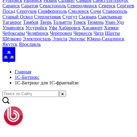
Рубцовск
Рыбинск
Рязань
Салават
Самара
Санкт-Петербург
Саранск
Саратов
Севастополь
Северодвинск
Северск
Сергиев
Посад
Серпухов
Симферополь
Смоленск
Сочи
Ставрополь
Старый Оскол
Стерлитамак
Сургут
Сызрань
Сыктывкар
Таганрог
Тамбов
Тверь
Тольятти
Томск
Тюмень
Улан-Удэ
Ульяновск
Уссурийск
Уфа
Хабаровск
Хасавюрт
Химки
Чебоксары
Челябинск
Череповец
Черкесск
Чита
Шахты
Щёлково
Электросталь
Элиста
Энгельс
Южно-Сахалинск
Якутск
Ярославль
Главная
1С-Битрикс
1С-Битрикс для 1С-франчайзи