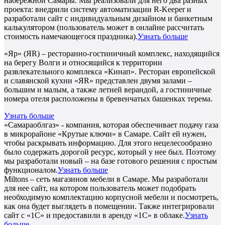
набережной Самары. Мы реализовали для него два разных
проекта: внедрили систему автоматизации R-Keeper и
разработали сайт с индивидуальным дизайном и банкетным
калькулятором (пользователь может в онлайне рассчитать
стоимость намечающегося праздника).
Узнать больше
«Яр» (ЯR) – ресторанно-гостиничный комплекс, находящийся
на берегу Волги и относящийся к территории
развлекательного комплекса «Кинап». Ресторан европейской
и славянской кухни «ЯR» представлен двумя залами –
большим и малым, а также летней верандой, а гостиничные
номера отеля расположены в бревенчатых башенках терема.
Узнать больше
«Самараоблгаз» - компания, которая обеспечивает подачу газа
в микрорайоне «Крутые ключи» в Самаре. Сайт ей нужен,
чтобы раскрывать информацию. Для этого нецелесообразно
было содержать дорогой ресурс, который у нее был. Поэтому
мы разработали новый – на базе готового решения с простым
функционалом.
Узнать больше
Miltons – сеть магазинов мебели в Самаре. Мы разработали
для нее сайт, на котором пользователь может подобрать
необходимую комплектацию корпусной мебели и посмотреть,
как она будет выглядеть в помещении. Также интегрировали
сайт с «1С» и предоставили в аренду «1С» в облаке.
Узнать
больше