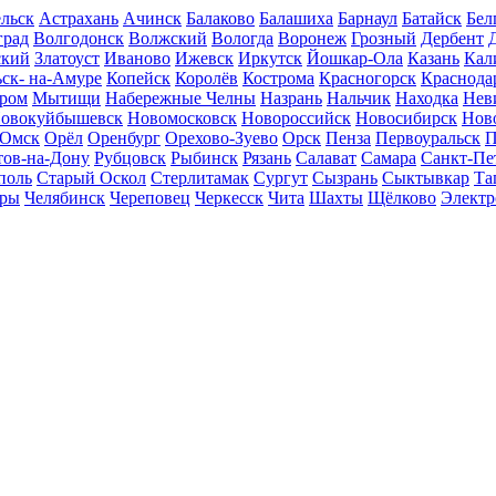
льск
Астрахань
Ачинск
Балаково
Балашиха
Барнаул
Батайск
Бел
град
Волгодонск
Волжский
Вологда
Воронеж
Грозный
Дербент
ский
Златоуст
Иваново
Ижевск
Иркутск
Йошкар-Ола
Казань
Кал
ск- на-Амуре
Копейск
Королёв
Кострома
Красногорск
Краснода
ром
Мытищи
Набережные Челны
Назрань
Нальчик
Находка
Нев
овокуйбышевск
Новомосковск
Новороссийск
Новосибирск
Нов
Омск
Орёл
Оренбург
Орехово-Зуево
Орск
Пенза
Первоуральск
П
тов-на-Дону
Рубцовск
Рыбинск
Рязань
Салават
Самара
Санкт-Пе
поль
Старый Оскол
Стерлитамак
Сургут
Сызрань
Сыктывкар
Та
ары
Челябинск
Череповец
Черкесск
Чита
Шахты
Щёлково
Электр