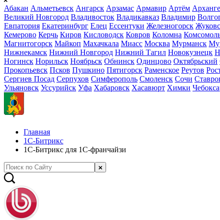
Абакан
Альметьевск
Ангарск
Арзамас
Армавир
Артём
Арханге
Великий Новгород
Владивосток
Владикавказ
Владимир
Волго
Евпатория
Екатеринбург
Елец
Ессентуки
Железногорск
Жуков
Кемерово
Керчь
Киров
Кисловодск
Ковров
Коломна
Комсомоль
Магнитогорск
Майкоп
Махачкала
Миасс
Москва
Мурманск
Му
Нижнекамск
Нижний Новгород
Нижний Тагил
Новокузнецк
Н
Ногинск
Норильск
Ноябрьск
Обнинск
Одинцово
Октябрьский
Прокопьевск
Псков
Пушкино
Пятигорск
Раменское
Реутов
Рос
Сергиев Посад
Серпухов
Симферополь
Смоленск
Сочи
Ставро
Ульяновск
Уссурийск
Уфа
Хабаровск
Хасавюрт
Химки
Чебокс
Главная
1С-Битрикс
1С-Битрикс для 1С-франчайзи