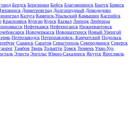
город
Бердск
Березники
Бийск
Благовещенск
Братск
Брянск
Дзержинск
Димитровград
Долгопрудный
Домодедово
ининград
Калуга
Каменск-Уральский
Камышин
Каспийск
р
Красноярск
Курган
Курск
Кызыл
Липецк
Люберцы
инномысск
Нефтекамск
Нефтеюганск
Нижневартовск
очебоксарск
Новочеркасск
Новошахтинск
Новый Уренгой
ермь
Петрозаводск
Петропавловск- Камчатский
Подольск
тербург
Саранск
Саратов
Севастополь
Северодвинск
Северск
ганрог
Тамбов
Тверь
Тольятти
Томск
Тюмень
Улан-Удэ
осталь
Элиста
Энгельс
Южно-Сахалинск
Якутск
Ярославль