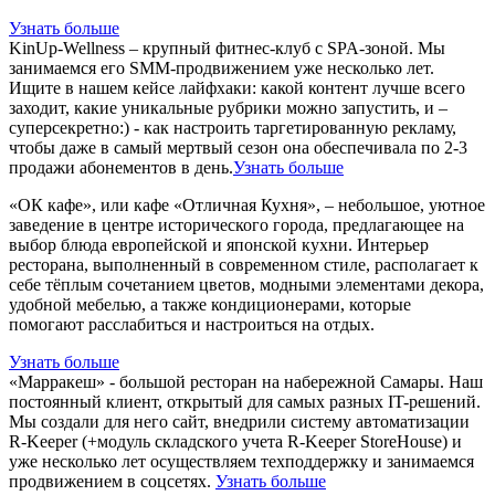
Узнать больше
KinUp-Wellness – крупный фитнес-клуб с SPA-зоной. Мы
занимаемся его SMM-продвижением уже несколько лет.
Ищите в нашем кейсе лайфхаки: какой контент лучше всего
заходит, какие уникальные рубрики можно запустить, и –
суперсекретно:) - как настроить таргетированную рекламу,
чтобы даже в самый мертвый сезон она обеспечивала по 2-3
продажи абонементов в день.
Узнать больше
«ОК кафе», или кафе «Отличная Кухня», – небольшое, уютное
заведение в центре исторического города, предлагающее на
выбор блюда европейской и японской кухни. Интерьер
ресторана, выполненный в современном стиле, располагает к
себе тёплым сочетанием цветов, модными элементами декора,
удобной мебелью, а также кондиционерами, которые
помогают расслабиться и настроиться на отдых.
Узнать больше
«Марракеш» - большой ресторан на набережной Самары. Наш
постоянный клиент, открытый для самых разных IT-решений.
Мы создали для него сайт, внедрили систему автоматизации
R-Keeper (+модуль складского учета R-Keeper StoreHouse) и
уже несколько лет осуществляем техподдержку и занимаемся
продвижением в соцсетях.
Узнать больше