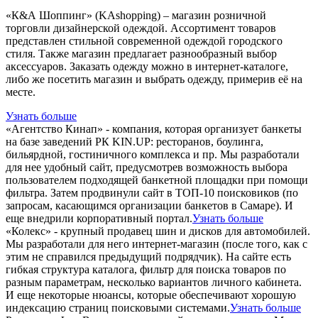
«К&А Шоппинг» (KAshopping) – магазин розничной
торговли дизайнерской одеждой. Ассортимент товаров
представлен стильной современной одеждой городского
стиля. Также магазин предлагает разнообразный выбор
аксессуаров. Заказать одежду можно в интернет-каталоге,
либо же посетить магазин и выбрать одежду, примерив её на
месте.
Узнать больше
«Агентство Кинап» - компания, которая организует банкеты
на базе заведений РК KIN.UP: ресторанов, боулинга,
бильярдной, гостиничного комплекса и пр. Мы разработали
для нее удобный сайт, предусмотрев возможность выбора
пользователем подходящей банкетной площадки при помощи
фильтра. Затем продвинули сайт в ТОП-10 поисковиков (по
запросам, касающимся организации банкетов в Самаре). И
еще внедрили корпоративный портал.
Узнать больше
«Колекс» - крупный продавец шин и дисков для автомобилей.
Мы разработали для него интернет-магазин (после того, как с
этим не справился предыдущий подрядчик). На сайте есть
гибкая структура каталога, фильтр для поиска товаров по
разным параметрам, несколько вариантов личного кабинета.
И еще некоторые нюансы, которые обеспечивают хорошую
индексацию страниц поисковыми системами.
Узнать больше