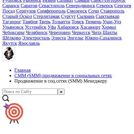
Рубцовск
Рыбинск
Рязань
Салават
Самара
Санкт-Петербург
Саранск
Саратов
Севастополь
Северодвинск
Северск
Сергиев
Посад
Серпухов
Симферополь
Смоленск
Сочи
Ставрополь
Старый Оскол
Стерлитамак
Сургут
Сызрань
Сыктывкар
Таганрог
Тамбов
Тверь
Тольятти
Томск
Тюмень
Улан-Удэ
Ульяновск
Уссурийск
Уфа
Хабаровск
Хасавюрт
Химки
Чебоксары
Челябинск
Череповец
Черкесск
Чита
Шахты
Щёлково
Электросталь
Элиста
Энгельс
Южно-Сахалинск
Якутск
Ярославль
Главная
СММ (SMM) продвижение в социальных сетях
Продвижение в соц.сетях (SMM) Менеджеру