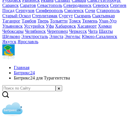
Рубцовск
Рыбинск
Рязань
Салават
Самара
Санкт-Петербург
Саранск
Саратов
Севастополь
Северодвинск
Северск
Сергиев
Посад
Серпухов
Симферополь
Смоленск
Сочи
Ставрополь
Старый Оскол
Стерлитамак
Сургут
Сызрань
Сыктывкар
Таганрог
Тамбов
Тверь
Тольятти
Томск
Тюмень
Улан-Удэ
Ульяновск
Уссурийск
Уфа
Хабаровск
Хасавюрт
Химки
Чебоксары
Челябинск
Череповец
Черкесск
Чита
Шахты
Щёлково
Электросталь
Элиста
Энгельс
Южно-Сахалинск
Якутск
Ярославль
Главная
Битрикс24
Битрикс24 для Турагентства