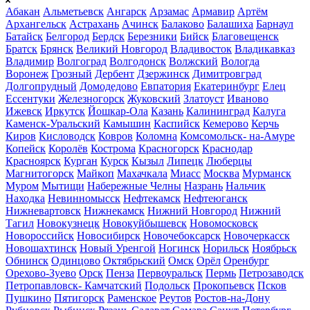
Абакан
Альметьевск
Ангарск
Арзамас
Армавир
Артём
Архангельск
Астрахань
Ачинск
Балаково
Балашиха
Барнаул
Батайск
Белгород
Бердск
Березники
Бийск
Благовещенск
Братск
Брянск
Великий Новгород
Владивосток
Владикавказ
Владимир
Волгоград
Волгодонск
Волжский
Вологда
Воронеж
Грозный
Дербент
Дзержинск
Димитровград
Долгопрудный
Домодедово
Евпатория
Екатеринбург
Елец
Ессентуки
Железногорск
Жуковский
Златоуст
Иваново
Ижевск
Иркутск
Йошкар-Ола
Казань
Калининград
Калуга
Каменск-Уральский
Камышин
Каспийск
Кемерово
Керчь
Киров
Кисловодск
Ковров
Коломна
Комсомольск- на-Амуре
Копейск
Королёв
Кострома
Красногорск
Краснодар
Красноярск
Курган
Курск
Кызыл
Липецк
Люберцы
Магнитогорск
Майкоп
Махачкала
Миасс
Москва
Мурманск
Муром
Мытищи
Набережные Челны
Назрань
Нальчик
Находка
Невинномысск
Нефтекамск
Нефтеюганск
Нижневартовск
Нижнекамск
Нижний Новгород
Нижний
Тагил
Новокузнецк
Новокуйбышевск
Новомосковск
Новороссийск
Новосибирск
Новочебоксарск
Новочеркасск
Новошахтинск
Новый Уренгой
Ногинск
Норильск
Ноябрьск
Обнинск
Одинцово
Октябрьский
Омск
Орёл
Оренбург
Орехово-Зуево
Орск
Пенза
Первоуральск
Пермь
Петрозаводск
Петропавловск- Камчатский
Подольск
Прокопьевск
Псков
Пушкино
Пятигорск
Раменское
Реутов
Ростов-на-Дону