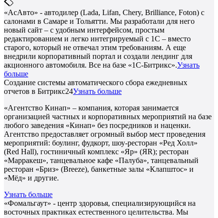
«АсАвто» - автодилер (Lada, Lifan, Chery, Brilliance, Foton) с
салонами в Самаре и Тольятти. Мы разработали для него
новый сайт – с удобным интерфейсом, простым
редактированием и легко интегрируемый с 1С – вместо
старого, который не отвечал этим требованиям. А еще
внедрили корпоративный портал и создали лендинг для
акционного автомобиля. Все на базе «1С-Битрикс».
Узнать
больше
Создание системы автоматического сбора ежедневных
отчетов в Битрикс24
Узнать больше
«Агентство Кинап» – компания, которая занимается
организацией частных и корпоративных мероприятий на базе
любого заведения «Кинап» без посредников и наценки.
Агентство предоставляет огромный выбор мест проведения
мероприятий: боулинг, фудкорт, шоу-ресторан «Ред Холл»
(Red Hall), гостиничный комплекс «Яр» (ЯR); ресторан
«Марракеш», танцевальное кафе «Палуба», танцевальный
ресторан «Бриз» (Breeze), банкетные залы «Клапштос» и
«Мёд» и другие.
Узнать больше
«Фомальгаут» - центр здоровья, специализирующийся на
восточных практиках естественного целительства. Мы