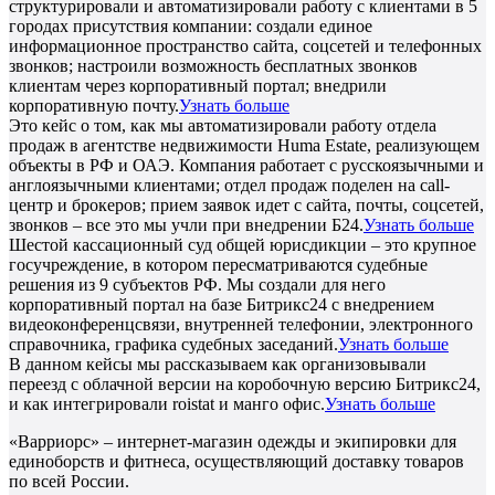
структурировали и автоматизировали работу с клиентами в 5
городах присутствия компании: создали единое
информационное пространство сайта, соцсетей и телефонных
звонков; настроили возможность бесплатных звонков
клиентам через корпоративный портал; внедрили
корпоративную почту.
Узнать больше
Это кейс о том, как мы автоматизировали работу отдела
продаж в агентстве недвижимости Huma Estate, реализующем
объекты в РФ и ОАЭ. Компания работает с русскоязычными и
англоязычными клиентами; отдел продаж поделен на call-
центр и брокеров; прием заявок идет с сайта, почты, соцсетей,
звонков – все это мы учли при внедрении Б24.
Узнать больше
Шестой кассационный суд общей юрисдикции – это крупное
госучреждение, в котором пересматриваются судебные
решения из 9 субъектов РФ. Мы создали для него
корпоративный портал на базе Битрикс24 с внедрением
видеоконференцсвязи, внутренней телефонии, электронного
справочника, графика судебных заседаний.
Узнать больше
В данном кейсы мы рассказываем как организовывали
переезд с облачной версии на коробочную версию Битрикс24,
и как интегрировали roistat и манго офис.
Узнать больше
«Варриорс» – интернет-магазин одежды и экипировки для
единоборств и фитнеса, осуществляющий доставку товаров
по всей России.