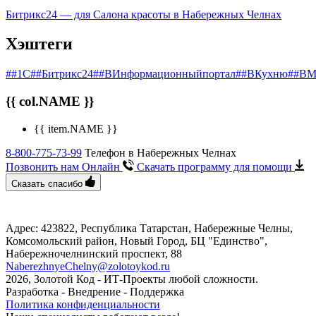
Битрикс24 — для Салона красоты в Набережных Челнах
Хэштеги
##1С
##Битрикс24
##ВИнформационныйпортал
##ВКухню
##ВМ
{{ col.NAME }}
{{ item.NAME }}
8-800-775-73-99
Телефон в Набережных Челнах
Позвонить нам Онлайн
Скачать программу
для помощи
Сказать спасибо
Адрес: 423822, Республика Татарстан, Набережные Челны,
Комсомольский район, Новый Город, БЦ "Единство", ​
Набережночелнинский проспект, 88
NaberezhnyeChelny@zolotoykod.ru
2026, Золотой Код
- ИТ-Проекты любой сложности.
Разработка - Внедрение - Поддержка
Политика конфиденциальности