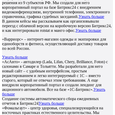
решения из 9 субъектов РФ. Мы создали для него
корпоративный портал на базе Битрикс24 с внедрением
видеоконференцсвязи, внутренней телефонии, электронного
справочника, графика судебных заседаний.
Узнать больше
В данном кейсы мы рассказываем как организовывали
переезд с облачной версии на коробочную версию Битрикс24,
и как интегрировали roistat и манго офис.
Узнать больше
«Варриорс» – интернет-магазин одежды и экипировки для
единоборств и фитнеса, осуществляющий доставку товаров
по всей России.
Узнать больше
«АсАвто» - автодилер (Lada, Lifan, Chery, Brilliance, Foton) с
салонами в Самаре и Тольятти. Мы разработали для него
новый сайт – с удобным интерфейсом, простым
редактированием и легко интегрируемый с 1С – вместо
старого, который не отвечал этим требованиям. А еще
внедрили корпоративный портал и создали лендинг для
акционного автомобиля. Все на базе «1С-Битрикс».
Узнать
больше
Создание системы автоматического сбора ежедневных
отчетов в Битрикс24
Узнать больше
«Фомальгаут» - центр здоровья, специализирующийся на
восточных практиках естественного целительства. Мы