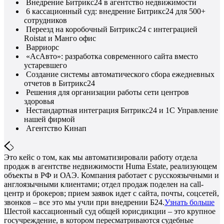
Внедрение Битрикс24 в агентство недвижимости
6 кассационный суд: внедрение Битрикс24 для 500+
сотрудников
Переезд на коробочный Битрикс24 с интеграцией
Roistat и Манго офис
Варриорс
«АсАвто»: разработка современного сайта вместо
устаревшего
Создание системы автоматического сбора ежедневных
отчетов в Битрикс24
Решения для организации работы сети центров
здоровья
Нестандартная интеграция Битрикс24 и 1С Управление
нашей фирмой
Агентство Кинап
Это кейс о том, как мы автоматизировали работу отдела
продаж в агентстве недвижимости Huma Estate, реализующем
объекты в РФ и ОАЭ. Компания работает с русскоязычными и
англоязычными клиентами; отдел продаж поделен на call-
центр и брокеров; прием заявок идет с сайта, почты, соцсетей,
звонков – все это мы учли при внедрении Б24.
Узнать больше
Шестой кассационный суд общей юрисдикции – это крупное
госучреждение, в котором пересматриваются судебные