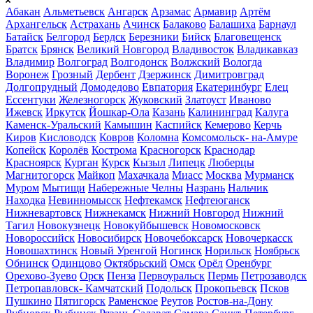
Абакан
Альметьевск
Ангарск
Арзамас
Армавир
Артём
Архангельск
Астрахань
Ачинск
Балаково
Балашиха
Барнаул
Батайск
Белгород
Бердск
Березники
Бийск
Благовещенск
Братск
Брянск
Великий Новгород
Владивосток
Владикавказ
Владимир
Волгоград
Волгодонск
Волжский
Вологда
Воронеж
Грозный
Дербент
Дзержинск
Димитровград
Долгопрудный
Домодедово
Евпатория
Екатеринбург
Елец
Ессентуки
Железногорск
Жуковский
Златоуст
Иваново
Ижевск
Иркутск
Йошкар-Ола
Казань
Калининград
Калуга
Каменск-Уральский
Камышин
Каспийск
Кемерово
Керчь
Киров
Кисловодск
Ковров
Коломна
Комсомольск- на-Амуре
Копейск
Королёв
Кострома
Красногорск
Краснодар
Красноярск
Курган
Курск
Кызыл
Липецк
Люберцы
Магнитогорск
Майкоп
Махачкала
Миасс
Москва
Мурманск
Муром
Мытищи
Набережные Челны
Назрань
Нальчик
Находка
Невинномысск
Нефтекамск
Нефтеюганск
Нижневартовск
Нижнекамск
Нижний Новгород
Нижний
Тагил
Новокузнецк
Новокуйбышевск
Новомосковск
Новороссийск
Новосибирск
Новочебоксарск
Новочеркасск
Новошахтинск
Новый Уренгой
Ногинск
Норильск
Ноябрьск
Обнинск
Одинцово
Октябрьский
Омск
Орёл
Оренбург
Орехово-Зуево
Орск
Пенза
Первоуральск
Пермь
Петрозаводск
Петропавловск- Камчатский
Подольск
Прокопьевск
Псков
Пушкино
Пятигорск
Раменское
Реутов
Ростов-на-Дону