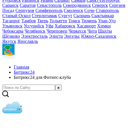
Рубцовск
Рыбинск
Рязань
Салават
Самара
Санкт-Петербург
Саранск
Саратов
Севастополь
Северодвинск
Северск
Сергиев
Посад
Серпухов
Симферополь
Смоленск
Сочи
Ставрополь
Старый Оскол
Стерлитамак
Сургут
Сызрань
Сыктывкар
Таганрог
Тамбов
Тверь
Тольятти
Томск
Тюмень
Улан-Удэ
Ульяновск
Уссурийск
Уфа
Хабаровск
Хасавюрт
Химки
Чебоксары
Челябинск
Череповец
Черкесск
Чита
Шахты
Щёлково
Электросталь
Элиста
Энгельс
Южно-Сахалинск
Якутск
Ярославль
Главная
Битрикс24
Битрикс24 для Фитнес-клуба