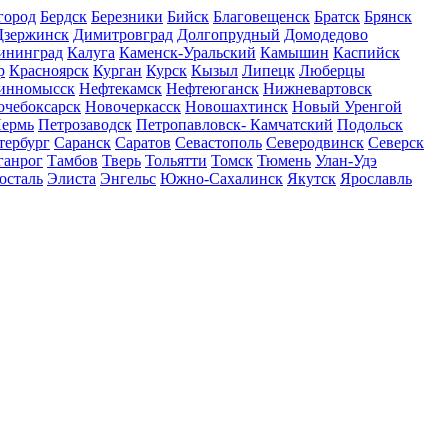
город
Бердск
Березники
Бийск
Благовещенск
Братск
Брянск
Дзержинск
Димитровград
Долгопрудный
Домодедово
ининград
Калуга
Каменск-Уральский
Камышин
Каспийск
р
Красноярск
Курган
Курск
Кызыл
Липецк
Люберцы
инномысск
Нефтекамск
Нефтеюганск
Нижневартовск
очебоксарск
Новочеркасск
Новошахтинск
Новый Уренгой
ермь
Петрозаводск
Петропавловск- Камчатский
Подольск
тербург
Саранск
Саратов
Севастополь
Северодвинск
Северск
ганрог
Тамбов
Тверь
Тольятти
Томск
Тюмень
Улан-Удэ
осталь
Элиста
Энгельс
Южно-Сахалинск
Якутск
Ярославль