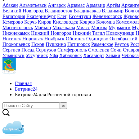
Абакан
Альметьевск
Ангарск
Арзамас
Армавир
Артём
Арханге
Великий Новгород
Владивосток
Владикавказ
Владимир
Волго
Евпатория
Екатеринбург
Елец
Ессентуки
Железногорск
Жуков
Кемерово
Керчь
Киров
Кисловодск
Ковров
Коломна
Комсомоль
Магнитогорск
Майкоп
Махачкала
Миасс
Москва
Мурманск
Му
Нижнекамск
Нижний Новгород
Нижний Тагил
Новокузнецк
Н
Ногинск
Норильск
Ноябрьск
Обнинск
Одинцово
Октябрьский
Прокопьевск
Псков
Пушкино
Пятигорск
Раменское
Реутов
Рос
Сергиев Посад
Серпухов
Симферополь
Смоленск
Сочи
Ставро
Ульяновск
Уссурийск
Уфа
Хабаровск
Хасавюрт
Химки
Чебокс
Главная
Битрикс24
Битрикс24 для Розничной торговли