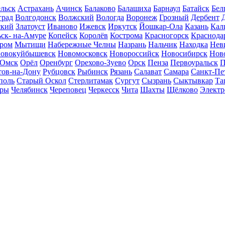
льск
Астрахань
Ачинск
Балаково
Балашиха
Барнаул
Батайск
Бел
град
Волгодонск
Волжский
Вологда
Воронеж
Грозный
Дербент
ский
Златоуст
Иваново
Ижевск
Иркутск
Йошкар-Ола
Казань
Кал
ск- на-Амуре
Копейск
Королёв
Кострома
Красногорск
Краснода
ром
Мытищи
Набережные Челны
Назрань
Нальчик
Находка
Нев
овокуйбышевск
Новомосковск
Новороссийск
Новосибирск
Нов
Омск
Орёл
Оренбург
Орехово-Зуево
Орск
Пенза
Первоуральск
П
тов-на-Дону
Рубцовск
Рыбинск
Рязань
Салават
Самара
Санкт-Пе
поль
Старый Оскол
Стерлитамак
Сургут
Сызрань
Сыктывкар
Та
ары
Челябинск
Череповец
Черкесск
Чита
Шахты
Щёлково
Электр