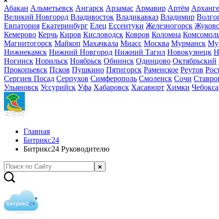
Абакан
Альметьевск
Ангарск
Арзамас
Армавир
Артём
Арханге
Великий Новгород
Владивосток
Владикавказ
Владимир
Волго
Евпатория
Екатеринбург
Елец
Ессентуки
Железногорск
Жуков
Кемерово
Керчь
Киров
Кисловодск
Ковров
Коломна
Комсомоль
Магнитогорск
Майкоп
Махачкала
Миасс
Москва
Мурманск
Му
Нижнекамск
Нижний Новгород
Нижний Тагил
Новокузнецк
Н
Ногинск
Норильск
Ноябрьск
Обнинск
Одинцово
Октябрьский
Прокопьевск
Псков
Пушкино
Пятигорск
Раменское
Реутов
Рос
Сергиев Посад
Серпухов
Симферополь
Смоленск
Сочи
Ставро
Ульяновск
Уссурийск
Уфа
Хабаровск
Хасавюрт
Химки
Чебокс
Главная
Битрикс24
Битрикс24 Руководителю