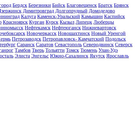
город
Бердск
Березники
Бийск
Благовещенск
Братск
Брянск
Дзержинск
Димитровград
Долгопрудный
Домодедово
ининград
Калуга
Каменск-Уральский
Камышин
Каспийск
р
Красноярск
Курган
Курск
Кызыл
Липецк
Люберцы
инномысск
Нефтекамск
Нефтеюганск
Нижневартовск
очебоксарск
Новочеркасск
Новошахтинск
Новый Уренгой
ермь
Петрозаводск
Петропавловск- Камчатский
Подольск
тербург
Саранск
Саратов
Севастополь
Северодвинск
Северск
ганрог
Тамбов
Тверь
Тольятти
Томск
Тюмень
Улан-Удэ
осталь
Элиста
Энгельс
Южно-Сахалинск
Якутск
Ярославль