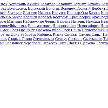
льск
Астрахань
Ачинск
Балаково
Балашиха
Барнаул
Батайск
Бел
град
Волгодонск
Волжский
Вологда
Воронеж
Грозный
Дербент
ский
Златоуст
Иваново
Ижевск
Иркутск
Йошкар-Ола
Казань
Кал
ск- на-Амуре
Копейск
Королёв
Кострома
Красногорск
Краснода
ром
Мытищи
Набережные Челны
Назрань
Нальчик
Находка
Нев
овокуйбышевск
Новомосковск
Новороссийск
Новосибирск
Нов
Омск
Орёл
Оренбург
Орехово-Зуево
Орск
Пенза
Первоуральск
П
тов-на-Дону
Рубцовск
Рыбинск
Рязань
Салават
Самара
Санкт-Пе
поль
Старый Оскол
Стерлитамак
Сургут
Сызрань
Сыктывкар
Та
ары
Челябинск
Череповец
Черкесск
Чита
Шахты
Щёлково
Электр