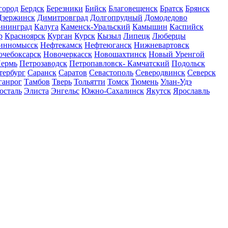
город
Бердск
Березники
Бийск
Благовещенск
Братск
Брянск
Дзержинск
Димитровград
Долгопрудный
Домодедово
ининград
Калуга
Каменск-Уральский
Камышин
Каспийск
р
Красноярск
Курган
Курск
Кызыл
Липецк
Люберцы
инномысск
Нефтекамск
Нефтеюганск
Нижневартовск
очебоксарск
Новочеркасск
Новошахтинск
Новый Уренгой
ермь
Петрозаводск
Петропавловск- Камчатский
Подольск
тербург
Саранск
Саратов
Севастополь
Северодвинск
Северск
ганрог
Тамбов
Тверь
Тольятти
Томск
Тюмень
Улан-Удэ
осталь
Элиста
Энгельс
Южно-Сахалинск
Якутск
Ярославль