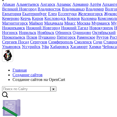
Абакан
Альметьевск
Ангарск
Арзамас
Армавир
Артём
Арханге
Великий Новгород
Владивосток
Владикавказ
Владимир
Волго
Евпатория
Екатеринбург
Елец
Ессентуки
Железногорск
Жуков
Кемерово
Керчь
Киров
Кисловодск
Ковров
Коломна
Комсомоль
Магнитогорск
Майкоп
Махачкала
Миасс
Москва
Мурманск
Му
Нижнекамск
Нижний Новгород
Нижний Тагил
Новокузнецк
Н
Ногинск
Норильск
Ноябрьск
Обнинск
Одинцово
Октябрьский
Прокопьевск
Псков
Пушкино
Пятигорск
Раменское
Реутов
Рос
Сергиев Посад
Серпухов
Симферополь
Смоленск
Сочи
Ставро
Ульяновск
Уссурийск
Уфа
Хабаровск
Хасавюрт
Химки
Чебокс
Главная
Создание сайтов
Создание сайтов на OpenCart