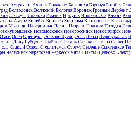
льск
Астрахань
Ачинск
Балаково
Балашиха
Барнаул
Батайск
Бел
град
Волгодонск
Волжский
Вологда
Воронеж
Грозный
Дербент
ский
Златоуст
Иваново
Ижевск
Иркутск
Йошкар-Ола
Казань
Кал
ск- на-Амуре
Копейск
Королёв
Кострома
Красногорск
Краснода
ром
Мытищи
Набережные Челны
Назрань
Нальчик
Находка
Нев
овокуйбышевск
Новомосковск
Новороссийск
Новосибирск
Нов
Омск
Орёл
Оренбург
Орехово-Зуево
Орск
Пенза
Первоуральск
П
тов-на-Дону
Рубцовск
Рыбинск
Рязань
Салават
Самара
Санкт-Пе
поль
Старый Оскол
Стерлитамак
Сургут
Сызрань
Сыктывкар
Та
ары
Челябинск
Череповец
Черкесск
Чита
Шахты
Щёлково
Электр