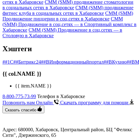
сетях в Хабаровске
СММ (SMM) продвижение стоматологии
в социальных сетях в Хабаровске
СММ (SMM) продвижение
фитнес клуба в социальных сетях в Хабаровске
СММ (SMM)
Продвижение пиццерии в соц.сетях в Хабаровске
СММ
(SMM) Продвижение в соц.сетях — в Спортивный комплекс в
Хабаровске
СММ (SMM) Продвижение в соц.сетях — в
Столовую в Хабаровске
Хэштеги
##1С
##Битрикс24
##ВИнформационныйпортал
##ВКухню
##ВМ
{{ col.NAME }}
{{ item.NAME }}
8-800-775-73-99
Телефон в Хабаровске
Позвонить нам Онлайн
Скачать программу
для помощи
Сказать спасибо
Адрес: 680000, Хабаровск, Центральный район, БЦ "Феликс
Сити", ​Дзержинского, 65