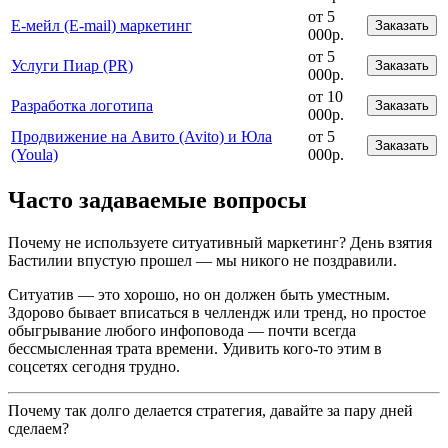
от 5
Е-мейл (E-mail) маркетинг
Заказать
000р.
от 5
Услуги Пиар (PR)
Заказать
000р.
от 10
Разработка логотипа
Заказать
000р.
Продвижение на Авито (Avito) и Юла
от 5
Заказать
(Youla)
000р.
Часто задаваемые вопросы
Почему не используете ситуативный маркетинг? День взятия
Бастилии впустую прошел — мы никого не поздравили.
Ситуатив — это хорошо, но он должен быть уместным.
Здорово бывает вписаться в челлендж или тренд, но простое
обыгрывание любого инфоповода — почти всегда
бессмысленная трата времени. Удивить кого-то этим в
соцсетях сегодня трудно.
Почему так долго делается стратегия, давайте за пару дней
сделаем?