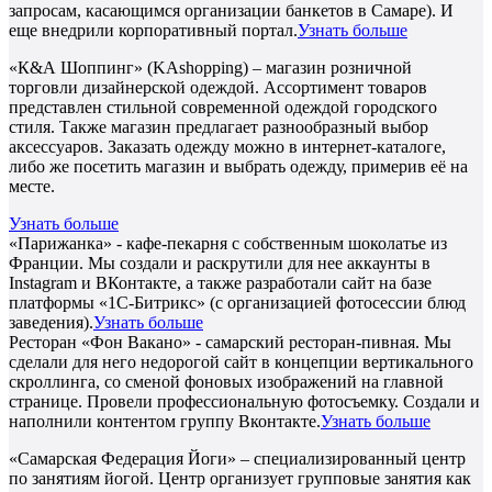
запросам, касающимся организации банкетов в Самаре). И
еще внедрили корпоративный портал.
Узнать больше
«К&А Шоппинг» (KAshopping) – магазин розничной
торговли дизайнерской одеждой. Ассортимент товаров
представлен стильной современной одеждой городского
стиля. Также магазин предлагает разнообразный выбор
аксессуаров. Заказать одежду можно в интернет-каталоге,
либо же посетить магазин и выбрать одежду, примерив её на
месте.
Узнать больше
«Парижанка» - кафе-пекарня с собственным шоколатье из
Франции. Мы создали и раскрутили для нее аккаунты в
Instagram и ВКонтакте, а также разработали сайт на базе
платформы «1С-Битрикс» (с организацией фотосессии блюд
заведения).
Узнать больше
Ресторан «Фон Вакано» - самарский ресторан-пивная. Мы
сделали для него недорогой сайт в концепции вертикального
скроллинга, со сменой фоновых изображений на главной
странице. Провели профессиональную фотосъемку. Создали и
наполнили контентом группу Вконтакте.
Узнать больше
«Самарская Федерация Йоги» – специализированный центр
по занятиям йогой. Центр организует групповые занятия как