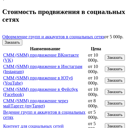
Стоимость продвижения в социальных
сетях
Оформление групп и аккаунтов в социальных сетях
от 5 000р.
Заказать
Наименование
Цена
СММ (SMM) продвижение ВКонтакте
от 10
Заказать
(VK)
000р.
СММ (SMM) продвижение в Инстаграм
от 10
Заказать
(Instagram)
000р.
СММ (SMM) продвижение в ЮТуб
от 10
Заказать
(YouTube)
000р.
СММ (SMM) продвижение в Фейсбук
от 10
Заказать
(Facebook)
000р.
СММ (SMM) продвижение через
от 8
Заказать
майТаргет (myTarget)
000р.
Ведение групп и аккаунтов в социальных
от 5
Заказать
сетях
000р.
от 5
Контент для социальных сетей
Заказать