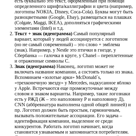
есть буквально это текст, оформленный при помощи
определенного шрифта/каллиграфии и цвета (например,
логотипы NOKIA, Disney, Coca-Cola). Буквы могут быть
разноцветными (Google, Ebay), размещаться на плашках
(Colgate, Maggi, IKEA), дополняться графическими
элементами (Intel) и т.д.
Текст + знак (идеограмма)
Самый популярный
вариант, который у людей ассоциируется с логотипом
(но не самый современный) – это слово + эмблема
(знак). Например, у Nestle это птички в гнезде, у
Сбербанка — галочка в круге, у Chanel – переплетенные
и отраженные символы С.
Знак (идеограмма)
Наконец, логотип может не
включать название компании, а состоять только из знака.
Вспоминаем «золотые арки» McDonald΄s,
«трехконечную звезду» у Mercedes, надкусанное яблоко
у Apple. Встречаются еще промежуточные между
словом и знаком варианты. Например, такие логознаки
есть у РЖД (Ж – это наполовину Р и наполовину Д),
CNN (аббревиатура выполнена одной общей линией) и
пр. Логотип должен быть простым, гармоничным,
вызывать положительные ассоциации. Его задача –
идентификация компании, выделение ее среди
конкурентов. Работать логотип начинает, когда
становится узнаваемым и запоминается потребителям.