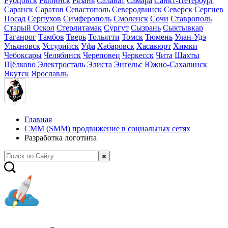
Рубцовск
Рыбинск
Рязань
Салават
Самара
Санкт-Петербург
Саранск
Саратов
Севастополь
Северодвинск
Северск
Сергиев
Посад
Серпухов
Симферополь
Смоленск
Сочи
Ставрополь
Старый Оскол
Стерлитамак
Сургут
Сызрань
Сыктывкар
Таганрог
Тамбов
Тверь
Тольятти
Томск
Тюмень
Улан-Удэ
Ульяновск
Уссурийск
Уфа
Хабаровск
Хасавюрт
Химки
Чебоксары
Челябинск
Череповец
Черкесск
Чита
Шахты
Щёлково
Электросталь
Элиста
Энгельс
Южно-Сахалинск
Якутск
Ярославль
Главная
СММ (SMM) продвижение в социальных сетях
Разработка логотипа