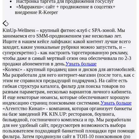
Настройка таргета для продвижения госуслуг
«Марракеш»: сайт + продвижение в соцсетях+
внедрение R-Keeper
KinUp-Wellness – крупный фитнес-клуб с SPA-зоной. Мы
занимаемся его SMM-продвижением уже несколько лет.
Ищите в нашем кейсе лайфхаки: какой контент лучше всего
заходит, какие уникальные рубрики можно запустить, и –
суперсекретно:) - как настроить таргетированную рекламу,
чтобы даже в самый мертвый сезон она обеспечивала по 2-3
продажи абонементов в день.
Узнать больше
«Колекс» - крупный продавец шин и дисков для автомобилей.
Мы разработали для него интернет-магазин (после того, как с
этим не справился предыдущий подрядчик). На сайте есть
гибкая структура каталога, фильтр для поиска товаров по
разным параметрам, несколько вариантов личного кабинета.
И еще некоторые нюансы, которые обеспечивают хорошую
индексацию страниц поисковыми системами.
Узнать больше
«Агентство Кинап» - компания, которая организует банкеты
на базе заведений РК KIN.UP: ресторанов, боулинга,
бильярдной, гостиничного комплекса и пр. Мы разработали
для нее удобный сайт, предусмотрев возможность выбора
пользователем подходящей банкетной площадки при помощи
фильтра. Затем продвинули сайт в ТОП-10 поисковиков (по