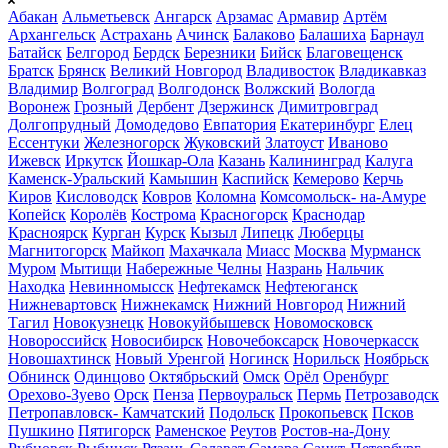
Абакан
Альметьевск
Ангарск
Арзамас
Армавир
Артём
Архангельск
Астрахань
Ачинск
Балаково
Балашиха
Барнаул
Батайск
Белгород
Бердск
Березники
Бийск
Благовещенск
Братск
Брянск
Великий Новгород
Владивосток
Владикавказ
Владимир
Волгоград
Волгодонск
Волжский
Вологда
Воронеж
Грозный
Дербент
Дзержинск
Димитровград
Долгопрудный
Домодедово
Евпатория
Екатеринбург
Елец
Ессентуки
Железногорск
Жуковский
Златоуст
Иваново
Ижевск
Иркутск
Йошкар-Ола
Казань
Калининград
Калуга
Каменск-Уральский
Камышин
Каспийск
Кемерово
Керчь
Киров
Кисловодск
Ковров
Коломна
Комсомольск- на-Амуре
Копейск
Королёв
Кострома
Красногорск
Краснодар
Красноярск
Курган
Курск
Кызыл
Липецк
Люберцы
Магнитогорск
Майкоп
Махачкала
Миасс
Москва
Мурманск
Муром
Мытищи
Набережные Челны
Назрань
Нальчик
Находка
Невинномысск
Нефтекамск
Нефтеюганск
Нижневартовск
Нижнекамск
Нижний Новгород
Нижний
Тагил
Новокузнецк
Новокуйбышевск
Новомосковск
Новороссийск
Новосибирск
Новочебоксарск
Новочеркасск
Новошахтинск
Новый Уренгой
Ногинск
Норильск
Ноябрьск
Обнинск
Одинцово
Октябрьский
Омск
Орёл
Оренбург
Орехово-Зуево
Орск
Пенза
Первоуральск
Пермь
Петрозаводск
Петропавловск- Камчатский
Подольск
Прокопьевск
Псков
Пушкино
Пятигорск
Раменское
Реутов
Ростов-на-Дону