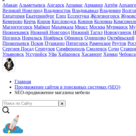
Абакан
Альметьевск
Ангарск
Арзамас
Армавир
Артём
Арханге
Великий Новгород
Владивосток
Владикавказ
Владимир
Волго
Евпатория
Екатеринбург
Елец
Ессентуки
Железногорск
Жуков
Кемерово
Керчь
Киров
Кисловодск
Ковров
Коломна
Комсомоль
Магнитогорск
Майкоп
Махачкала
Миасс
Москва
Мурманск
Му
Нижнекамск
Нижний Новгород
Нижний Тагил
Новокузнецк
Н
Ногинск
Норильск
Ноябрьск
Обнинск
Одинцово
Октябрьский
Прокопьевск
Псков
Пушкино
Пятигорск
Раменское
Реутов
Рос
Сергиев Посад
Серпухов
Симферополь
Смоленск
Сочи
Ставро
Ульяновск
Уссурийск
Уфа
Хабаровск
Хасавюрт
Химки
Чебокс
Главная
Продвижение сайтов в поисковых системах (SEO)
SEO-продвижение магазина мебели