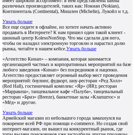
имеет широкий ассортимент: в нём представлены шины
различных производителей, таких как: Нокиан (Nokian),
Континенталь (Continental), Мишлен (Michelin), Лукойл и т.д.
Узнать больше
Все еще сидите в офлайне, но хотите начать активно
продавать в Интернете? К нам пришел один такой клиент -
шинный центр KolesoNonStop. Что мы сделали для него,
чтобы он наладил электронную торговлю и нарастил долю
рынка, читайте в нашем кейсе.
Узнать больше
«Агентство Кинап» – компания, которая занимается
организацией частных и корпоративных мероприятий на базе
любого заведения «Кинап» без посредников и наценки.
Агентство предоставляет огромный выбор мест проведения
мероприятий: боулинг, фудкорт, шоу-ресторан «Ред Холл»
(Red Hall), гостиничный комплекс «Яр» (ЯR); ресторан
«Марракеш», танцевальное кафе «Палуба», танцевальный
ресторан «Бриз» (Breeze), банкетные залы «Клапштос» и
«Мёд» и другие.
Узнать больше
Армейский магазин из небольшого города замахнулся на
покорение всей РФ при помощи e-commerce. Но создав свой
интернет-магазин, он вышел на конкурентный рынок, где
топы выдачи поисковиков уже застолбили другие продавцы