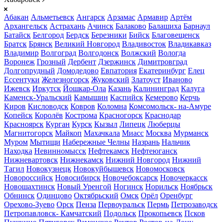
Абакан
Альметьевск
Ангарск
Арзамас
Армавир
Артём
Архангельск
Астрахань
Ачинск
Балаково
Балашиха
Барнаул
Батайск
Белгород
Бердск
Березники
Бийск
Благовещенск
Братск
Брянск
Великий Новгород
Владивосток
Владикавказ
Владимир
Волгоград
Волгодонск
Волжский
Вологда
Воронеж
Грозный
Дербент
Дзержинск
Димитровград
Долгопрудный
Домодедово
Евпатория
Екатеринбург
Елец
Ессентуки
Железногорск
Жуковский
Златоуст
Иваново
Ижевск
Иркутск
Йошкар-Ола
Казань
Калининград
Калуга
Каменск-Уральский
Камышин
Каспийск
Кемерово
Керчь
Киров
Кисловодск
Ковров
Коломна
Комсомольск- на-Амуре
Копейск
Королёв
Кострома
Красногорск
Краснодар
Красноярск
Курган
Курск
Кызыл
Липецк
Люберцы
Магнитогорск
Майкоп
Махачкала
Миасс
Москва
Мурманск
Муром
Мытищи
Набережные Челны
Назрань
Нальчик
Находка
Невинномысск
Нефтекамск
Нефтеюганск
Нижневартовск
Нижнекамск
Нижний Новгород
Нижний
Тагил
Новокузнецк
Новокуйбышевск
Новомосковск
Новороссийск
Новосибирск
Новочебоксарск
Новочеркасск
Новошахтинск
Новый Уренгой
Ногинск
Норильск
Ноябрьск
Обнинск
Одинцово
Октябрьский
Омск
Орёл
Оренбург
Орехово-Зуево
Орск
Пенза
Первоуральск
Пермь
Петрозаводск
Петропавловск- Камчатский
Подольск
Прокопьевск
Псков