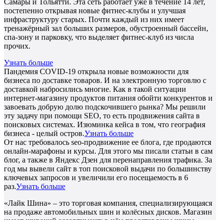
Самары и Тольятти. Эта сеть работает уже в течение 14 лет,
постепенно открывая новые фитнес-клубы и улучшая
инфраструктуру старых. Почти каждый из них имеет
тренажёрный зал больших размеров, обустроенный бассейн,
спа-зону и парковку, что выделяет фитнес-клуб из числа
прочих.
Узнать больше
Пандемия COVID-19 открыла новые возможности для
бизнеса по доставке товаров. И на электронную торговлю с
доставкой набросились многие. Как в такой ситуации
интернет-магазину продуктов питания обойти конкурентов и
завоевать добрую долю подскочившего рынка? Мы решили
эту задачу при помощи SEO, то есть продвижения сайта в
поисковых системах. Изюминка кейса в том, что география
бизнеса - целый остров.
Узнать больше
От нас требовалось seo-продвижение ее блога, где продаются
онлайн-марафоны и курсы. Для этого мы писали статьи в сам
блог, а также в Яндекс Дзен для перенаправления трафика. За
год мы вывели сайт в топ поисковой выдачи по большинству
ключевых запросов и увеличили его посещаемость в 6
раз.
Узнать больше
«Лайк Шина» – это торговая компания, специализирующаяся
на продаже автомобильных шин и колёсных дисков. Магазин