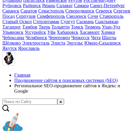
Пушкино
Пятигорск
Раменское
Реутов
Ростов-на-Дону
Рубцовск
Рыбинск
Рязань
Салават
Самара
Санкт-Петербург
Саранск
Саратов
Севастополь
Северодвинск
Северск
Сергиев
Посад
Серпухов
Симферополь
Смоленск
Сочи
Ставрополь
Старый Оскол
Стерлитамак
Сургут
Сызрань
Сыктывкар
Таганрог
Тамбов
Тверь
Тольятти
Томск
Тюмень
Улан-Удэ
Ульяновск
Уссурийск
Уфа
Хабаровск
Хасавюрт
Химки
Чебоксары
Челябинск
Череповец
Черкесск
Чита
Шахты
Щёлково
Электросталь
Элиста
Энгельс
Южно-Сахалинск
Якутск
Ярославль
Главная
Продвижение сайтов в поисковых системах (SEO)
Региональное SEO-продвижение сайтов в Яндекс и
Google