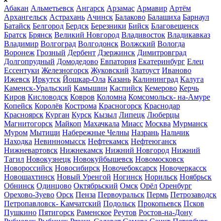
Абакан
Альметьевск
Ангарск
Арзамас
Армавир
Артём
Архангельск
Астрахань
Ачинск
Балаково
Балашиха
Барнаул
Батайск
Белгород
Бердск
Березники
Бийск
Благовещенск
Братск
Брянск
Великий Новгород
Владивосток
Владикавказ
Владимир
Волгоград
Волгодонск
Волжский
Вологда
Воронеж
Грозный
Дербент
Дзержинск
Димитровград
Долгопрудный
Домодедово
Евпатория
Екатеринбург
Елец
Ессентуки
Железногорск
Жуковский
Златоуст
Иваново
Ижевск
Иркутск
Йошкар-Ола
Казань
Калининград
Калуга
Каменск-Уральский
Камышин
Каспийск
Кемерово
Керчь
Киров
Кисловодск
Ковров
Коломна
Комсомольск- на-Амуре
Копейск
Королёв
Кострома
Красногорск
Краснодар
Красноярск
Курган
Курск
Кызыл
Липецк
Люберцы
Магнитогорск
Майкоп
Махачкала
Миасс
Москва
Мурманск
Муром
Мытищи
Набережные Челны
Назрань
Нальчик
Находка
Невинномысск
Нефтекамск
Нефтеюганск
Нижневартовск
Нижнекамск
Нижний Новгород
Нижний
Тагил
Новокузнецк
Новокуйбышевск
Новомосковск
Новороссийск
Новосибирск
Новочебоксарск
Новочеркасск
Новошахтинск
Новый Уренгой
Ногинск
Норильск
Ноябрьск
Обнинск
Одинцово
Октябрьский
Омск
Орёл
Оренбург
Орехово-Зуево
Орск
Пенза
Первоуральск
Пермь
Петрозаводск
Петропавловск- Камчатский
Подольск
Прокопьевск
Псков
Пушкино
Пятигорск
Раменское
Реутов
Ростов-на-Дону