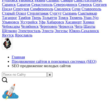
Рубцовск
Рыбинск
Рязань
Салават
Самара
Санкт-Петербург
Саранск
Саратов
Севастополь
Северодвинск
Северск
Сергиев
Посад
Серпухов
Симферополь
Смоленск
Сочи
Ставрополь
Старый Оскол
Стерлитамак
Сургут
Сызрань
Сыктывкар
Таганрог
Тамбов
Тверь
Тольятти
Томск
Тюмень
Улан-Удэ
Ульяновск
Уссурийск
Уфа
Хабаровск
Хасавюрт
Химки
Чебоксары
Челябинск
Череповец
Черкесск
Чита
Шахты
Щёлково
Электросталь
Элиста
Энгельс
Южно-Сахалинск
Якутск
Ярославль
Главная
Продвижение сайтов в поисковых системах (SEO)
SEO продвижение молодых сайтов