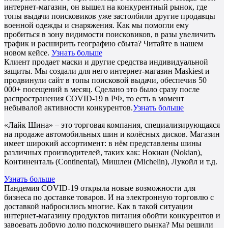
интернет-магазин, он вышел на конкурентный рынок, где
топы выдачи поисковиков уже застолбили другие продавцы
военной одежды и снаряжения. Как мы помогли ему
пробиться в зону видимости поисковиков, в разы увеличить
трафик и расширить географию сбыта? Читайте в нашем
новом кейсе.
Узнать больше
Клиент продает маски и другие средства индивидуальной
защиты. Мы создали для него интернет-магазин Maskiest и
продвинули сайт в топы поисковой выдачи, обеспечив 50
000+ посещений в месяц. Сделано это было сразу после
распространения COVID-19 в РФ, то есть в момент
небывалой активности конкурентов.
Узнать больше
«Лайк Шина» – это торговая компания, специализирующаяся
на продаже автомобильных шин и колёсных дисков. Магазин
имеет широкий ассортимент: в нём представлены шины
различных производителей, таких как: Нокиан (Nokian),
Континенталь (Continental), Мишлен (Michelin), Лукойл и т.д.
Узнать больше
Пандемия COVID-19 открыла новые возможности для
бизнеса по доставке товаров. И на электронную торговлю с
доставкой набросились многие. Как в такой ситуации
интернет-магазину продуктов питания обойти конкурентов и
завоевать добрую долю подскочившего рынка? Мы решили