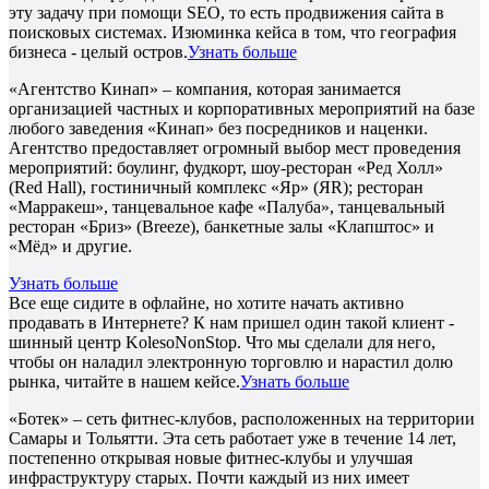
эту задачу при помощи SEO, то есть продвижения сайта в
поисковых системах. Изюминка кейса в том, что география
бизнеса - целый остров.
Узнать больше
«Агентство Кинап» – компания, которая занимается
организацией частных и корпоративных мероприятий на базе
любого заведения «Кинап» без посредников и наценки.
Агентство предоставляет огромный выбор мест проведения
мероприятий: боулинг, фудкорт, шоу-ресторан «Ред Холл»
(Red Hall), гостиничный комплекс «Яр» (ЯR); ресторан
«Марракеш», танцевальное кафе «Палуба», танцевальный
ресторан «Бриз» (Breeze), банкетные залы «Клапштос» и
«Мёд» и другие.
Узнать больше
Все еще сидите в офлайне, но хотите начать активно
продавать в Интернете? К нам пришел один такой клиент -
шинный центр KolesoNonStop. Что мы сделали для него,
чтобы он наладил электронную торговлю и нарастил долю
рынка, читайте в нашем кейсе.
Узнать больше
«Ботек» – сеть фитнес-клубов, расположенных на территории
Самары и Тольятти. Эта сеть работает уже в течение 14 лет,
постепенно открывая новые фитнес-клубы и улучшая
инфраструктуру старых. Почти каждый из них имеет