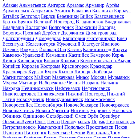
Абакан
Альметьевск
Ангарск
Арзамас
Армавир
Артём
Архангельск
Астрахань
Ачинск
Балаково
Балашиха
Барнаул
Батайск
Белгород
Бердск
Березники
Бийск
Благовещенск
Братск
Брянск
Великий Новгород
Владивосток
Владикавказ
Владимир
Волгоград
Волгодонск
Волжский
Вологда
Воронеж
Грозный
Дербент
Дзержинск
Димитровград
Долгопрудный
Домодедово
Евпатория
Екатеринбург
Елец
Ессентуки
Железногорск
Жуковский
Златоуст
Иваново
Ижевск
Иркутск
Йошкар-Ола
Казань
Калининград
Калуга
Каменск-Уральский
Камышин
Каспийск
Кемерово
Керчь
Киров
Кисловодск
Ковров
Коломна
Комсомольск- на-Амуре
Копейск
Королёв
Кострома
Красногорск
Краснодар
Красноярск
Курган
Курск
Кызыл
Липецк
Люберцы
Магнитогорск
Майкоп
Махачкала
Миасс
Москва
Мурманск
Муром
Мытищи
Набережные Челны
Назрань
Нальчик
Находка
Невинномысск
Нефтекамск
Нефтеюганск
Нижневартовск
Нижнекамск
Нижний Новгород
Нижний
Тагил
Новокузнецк
Новокуйбышевск
Новомосковск
Новороссийск
Новосибирск
Новочебоксарск
Новочеркасск
Новошахтинск
Новый Уренгой
Ногинск
Норильск
Ноябрьск
Обнинск
Одинцово
Октябрьский
Омск
Орёл
Оренбург
Орехово-Зуево
Орск
Пенза
Первоуральск
Пермь
Петрозаводск
Петропавловск- Камчатский
Подольск
Прокопьевск
Псков
Пушкино
Пятигорск
Раменское
Реутов
Ростов-на-Дону