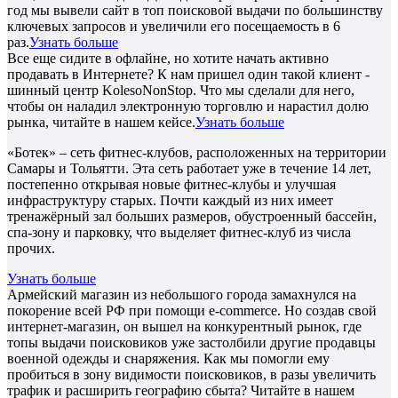
год мы вывели сайт в топ поисковой выдачи по большинству
ключевых запросов и увеличили его посещаемость в 6
раз.
Узнать больше
Все еще сидите в офлайне, но хотите начать активно
продавать в Интернете? К нам пришел один такой клиент -
шинный центр KolesoNonStop. Что мы сделали для него,
чтобы он наладил электронную торговлю и нарастил долю
рынка, читайте в нашем кейсе.
Узнать больше
«Ботек» – сеть фитнес-клубов, расположенных на территории
Самары и Тольятти. Эта сеть работает уже в течение 14 лет,
постепенно открывая новые фитнес-клубы и улучшая
инфраструктуру старых. Почти каждый из них имеет
тренажёрный зал больших размеров, обустроенный бассейн,
спа-зону и парковку, что выделяет фитнес-клуб из числа
прочих.
Узнать больше
Армейский магазин из небольшого города замахнулся на
покорение всей РФ при помощи e-commerce. Но создав свой
интернет-магазин, он вышел на конкурентный рынок, где
топы выдачи поисковиков уже застолбили другие продавцы
военной одежды и снаряжения. Как мы помогли ему
пробиться в зону видимости поисковиков, в разы увеличить
трафик и расширить географию сбыта? Читайте в нашем