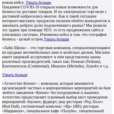
новом кейсе.
Узнать больше
Пандемия COVID-19 открыла новые возможности для
бизнеса по доставке товаров. И на электронную торговлю с
доставкой набросились многие. Как в такой ситуации
интернет-магазину продуктов питания обойти конкурентов и
завоевать добрую долю подскочившего рынка? Мы решили
эту задачу при помощи SEO, то есть продвижения сайта в
поисковых системах. Изюминка кейса в том, что география
бизнеса - целый остров.
Узнать больше
«Лайк Шина» – это торговая компания, специализирующаяся
на продаже автомобильных шин и колёсных дисков. Магазин
имеет широкий ассортимент: в нём представлены шины
различных производителей, таких как: Нокиан (Nokian),
Континенталь (Continental), Мишлен (Michelin), Лукойл и т.д.
Узнать больше
«Агентство Кинап» – компания, которая занимается
организацией частных и корпоративных мероприятий на базе
любого заведения «Кинап» без посредников и наценки.
Агентство предоставляет огромный выбор мест проведения
мероприятий: боулинг, фудкорт, шоу-ресторан «Ред Холл»
(Red Hall), гостиничный комплекс «Яр» (ЯR); ресторан
«Марракеш», танцевальное кафе «Палуба», танцевальный