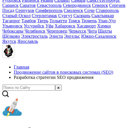
Рубцовск
Рыбинск
Рязань
Салават
Самара
Санкт-Петербург
Саранск
Саратов
Севастополь
Северодвинск
Северск
Сергиев
Посад
Серпухов
Симферополь
Смоленск
Сочи
Ставрополь
Старый Оскол
Стерлитамак
Сургут
Сызрань
Сыктывкар
Таганрог
Тамбов
Тверь
Тольятти
Томск
Тюмень
Улан-Удэ
Ульяновск
Уссурийск
Уфа
Хабаровск
Хасавюрт
Химки
Чебоксары
Челябинск
Череповец
Черкесск
Чита
Шахты
Щёлково
Электросталь
Элиста
Энгельс
Южно-Сахалинск
Якутск
Ярославль
Главная
Продвижение сайтов в поисковых системах (SEO)
Разработка стратегии SEO продвижения