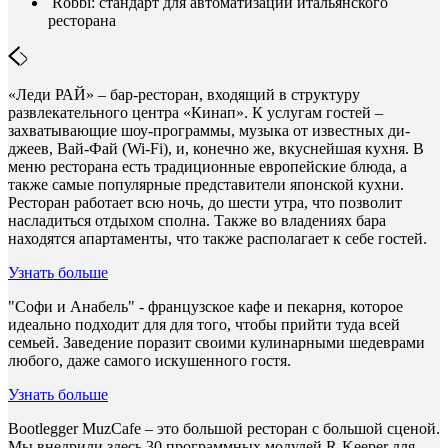
Robbi: стандарт для автоматизации итальянского
ресторана
«Леди РАЙ» – бар-ресторан, входящий в структуру
развлекательного центра «Кинап». К услугам гостей –
захватывающие шоу-программы, музыка от известных ди-
джеев, Вай-Фай (Wi-Fi), и, конечно же, вкуснейшая кухня. В
меню ресторана есть традиционные европейские блюда, а
также самые популярные представители японской кухни.
Ресторан работает всю ночь, до шести утра, что позволит
насладиться отдыхом сполна. Также во владениях бара
находятся апартаменты, что также располагает к себе гостей.
Узнать больше
"Софи и Анабель" - французское кафе и пекарня, которое
идеально подходит для для того, чтобы прийти туда всей
семьей. Заведение поразит своими кулинарными шедеврами
любого, даже самого искушенного гостя.
Узнать больше
Bootlegger MuzCafe – это большой ресторан с большой сценой.
Мы внедрили здесь 30 программных модулей R-Keeper для