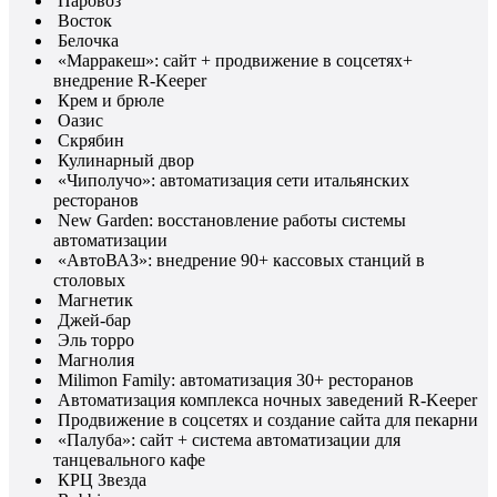
Паровоз
Восток
Белочка
«Марракеш»: сайт + продвижение в соцсетях+
внедрение R-Keeper
Крем и брюле
Оазис
Скрябин
Кулинарный двор
«Чиполучо»: автоматизация сети итальянских
ресторанов
New Garden: восстановление работы системы
автоматизации
«АвтоВАЗ»: внедрение 90+ кассовых станций в
столовых
Магнетик
Джей-бар
Эль торро
Магнолия
Milimon Family: автоматизация 30+ ресторанов
Автоматизация комплекса ночных заведений R-Keeper
Продвижение в соцсетях и создание сайта для пекарни
«Палуба»: сайт + система автоматизации для
танцевального кафе
КРЦ Звезда