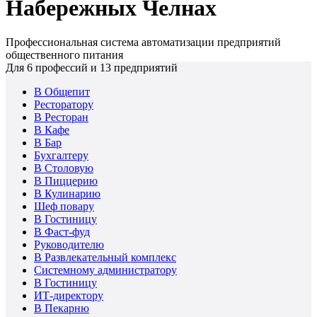
Набережных Челнах
Профессиональная система автоматизации предприятий
общественного питания
Для
6
профессий и
13
предприятий
В Общепит
Ресторатору
В Ресторан
В Кафе
В Бар
Бухгалтеру
В Столовую
В Пиццерию
В Кулинарию
Шеф повару
В Гостиницу
В Фаст-фуд
Руководителю
В Развлекательный комплекс
Системному администратору
В Гостиницу
ИТ-директору
В Пекарню