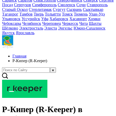
Саранск
Саратов
Севастополь
Северодвинск
Северск
Сергиев
Посад
Серпухов
Симферополь
Смоленск
Сочи
Ставрополь
Старый Оскол
Стерлитамак
Сургут
Сызрань
Сыктывкар
Таганрог
Тамбов
Тверь
Тольятти
Томск
Тюмень
Улан-Удэ
Ульяновск
Уссурийск
Уфа
Хабаровск
Хасавюрт
Химки
Чебоксары
Челябинск
Череповец
Черкесск
Чита
Шахты
Щёлково
Электросталь
Элиста
Энгельс
Южно-Сахалинск
Якутск
Ярославль
Главная
Р-Кипер (R-Keeper)
Р-Кипер (R-Keeper) в