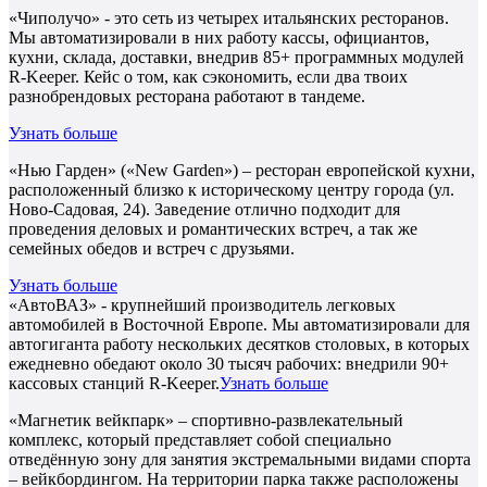
«Чиполучо» - это сеть из четырех итальянских ресторанов.
Мы автоматизировали в них работу кассы, официантов,
кухни, склада, доставки, внедрив 85+ программных модулей
R-Keeper. Кейс о том, как сэкономить, если два твоих
разнобрендовых ресторана работают в тандеме.
Узнать больше
«Нью Гарден» («New Garden») – ресторан европейской кухни,
расположенный близко к историческому центру города (ул.
Ново-Садовая, 24). Заведение отлично подходит для
проведения деловых и романтических встреч, а так же
семейных обедов и встреч с друзьями.
Узнать больше
«АвтоВАЗ» - крупнейший производитель легковых
автомобилей в Восточной Европе. Мы автоматизировали для
автогиганта работу нескольких десятков столовых, в которых
ежедневно обедают около 30 тысяч рабочих: внедрили 90+
кассовых станций R-Keeper.
Узнать больше
«Магнетик вейкпарк» – спортивно-развлекательный
комплекс, который представляет собой специально
отведённую зону для занятия экстремальными видами спорта
– вейкбордингом. На территории парка также расположены