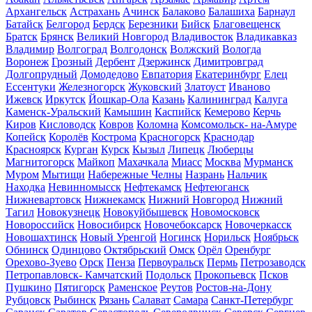
Архангельск
Астрахань
Ачинск
Балаково
Балашиха
Барнаул
Батайск
Белгород
Бердск
Березники
Бийск
Благовещенск
Братск
Брянск
Великий Новгород
Владивосток
Владикавказ
Владимир
Волгоград
Волгодонск
Волжский
Вологда
Воронеж
Грозный
Дербент
Дзержинск
Димитровград
Долгопрудный
Домодедово
Евпатория
Екатеринбург
Елец
Ессентуки
Железногорск
Жуковский
Златоуст
Иваново
Ижевск
Иркутск
Йошкар-Ола
Казань
Калининград
Калуга
Каменск-Уральский
Камышин
Каспийск
Кемерово
Керчь
Киров
Кисловодск
Ковров
Коломна
Комсомольск- на-Амуре
Копейск
Королёв
Кострома
Красногорск
Краснодар
Красноярск
Курган
Курск
Кызыл
Липецк
Люберцы
Магнитогорск
Майкоп
Махачкала
Миасс
Москва
Мурманск
Муром
Мытищи
Набережные Челны
Назрань
Нальчик
Находка
Невинномысск
Нефтекамск
Нефтеюганск
Нижневартовск
Нижнекамск
Нижний Новгород
Нижний
Тагил
Новокузнецк
Новокуйбышевск
Новомосковск
Новороссийск
Новосибирск
Новочебоксарск
Новочеркасск
Новошахтинск
Новый Уренгой
Ногинск
Норильск
Ноябрьск
Обнинск
Одинцово
Октябрьский
Омск
Орёл
Оренбург
Орехово-Зуево
Орск
Пенза
Первоуральск
Пермь
Петрозаводск
Петропавловск- Камчатский
Подольск
Прокопьевск
Псков
Пушкино
Пятигорск
Раменское
Реутов
Ростов-на-Дону
Рубцовск
Рыбинск
Рязань
Салават
Самара
Санкт-Петербург