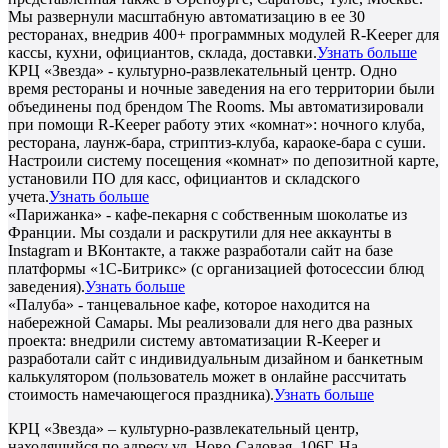
Мы развернули масштабную автоматизацию в ее 30
ресторанах, внедрив 400+ программных модулей R-Keeper для
кассы, кухни, официантов, склада, доставки.
Узнать больше
КРЦ «Звезда» - культурно-развлекательный центр. Одно
время рестораны и ночные заведения на его территории были
объединены под брендом The Rooms. Мы автоматизировали
при помощи R-Keeper работу этих «комнат»: ночного клуба,
ресторана, лаунж-бара, стриптиз-клуба, караоке-бара с суши.
Настроили систему посещения «комнат» по депозитной карте,
установили ПО для касс, официантов и складского
учета.
Узнать больше
«Парижанка» - кафе-пекарня с собственным шоколатье из
Франции. Мы создали и раскрутили для нее аккаунты в
Instagram и ВКонтакте, а также разработали сайт на базе
платформы «1С-Битрикс» (с организацией фотосессии блюд
заведения).
Узнать больше
«Палуба» - танцевальное кафе, которое находится на
набережной Самары. Мы реализовали для него два разных
проекта: внедрили систему автоматизации R-Keeper и
разработали сайт с индивидуальным дизайном и банкетным
калькулятором (пользователь может в онлайне рассчитать
стоимость намечающегося праздника).
Узнать больше
КРЦ «Звезда» – культурно-развлекательный центр,
находящийся по адресу ул. Ново-Садовая, 106Г. На