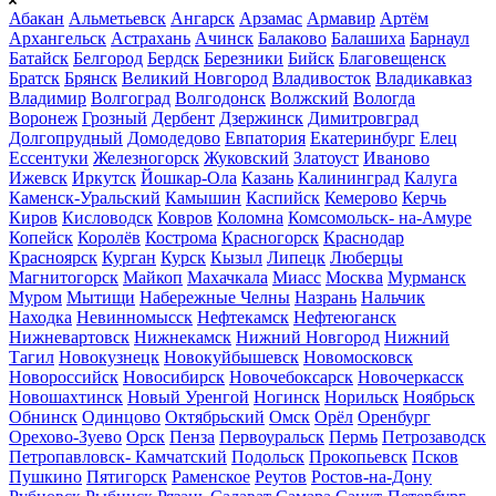
Абакан
Альметьевск
Ангарск
Арзамас
Армавир
Артём
Архангельск
Астрахань
Ачинск
Балаково
Балашиха
Барнаул
Батайск
Белгород
Бердск
Березники
Бийск
Благовещенск
Братск
Брянск
Великий Новгород
Владивосток
Владикавказ
Владимир
Волгоград
Волгодонск
Волжский
Вологда
Воронеж
Грозный
Дербент
Дзержинск
Димитровград
Долгопрудный
Домодедово
Евпатория
Екатеринбург
Елец
Ессентуки
Железногорск
Жуковский
Златоуст
Иваново
Ижевск
Иркутск
Йошкар-Ола
Казань
Калининград
Калуга
Каменск-Уральский
Камышин
Каспийск
Кемерово
Керчь
Киров
Кисловодск
Ковров
Коломна
Комсомольск- на-Амуре
Копейск
Королёв
Кострома
Красногорск
Краснодар
Красноярск
Курган
Курск
Кызыл
Липецк
Люберцы
Магнитогорск
Майкоп
Махачкала
Миасс
Москва
Мурманск
Муром
Мытищи
Набережные Челны
Назрань
Нальчик
Находка
Невинномысск
Нефтекамск
Нефтеюганск
Нижневартовск
Нижнекамск
Нижний Новгород
Нижний
Тагил
Новокузнецк
Новокуйбышевск
Новомосковск
Новороссийск
Новосибирск
Новочебоксарск
Новочеркасск
Новошахтинск
Новый Уренгой
Ногинск
Норильск
Ноябрьск
Обнинск
Одинцово
Октябрьский
Омск
Орёл
Оренбург
Орехово-Зуево
Орск
Пенза
Первоуральск
Пермь
Петрозаводск
Петропавловск- Камчатский
Подольск
Прокопьевск
Псков
Пушкино
Пятигорск
Раменское
Реутов
Ростов-на-Дону