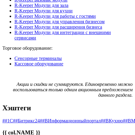
R-Keeper Модули для зала
R-Keeper Модули для кухни
R-Keeper Модули для работы с гостями
R-Keeper Модули для управления бизнесом
R-Keeper Модули для расширения бизнеса
R-Keeper Модули для интеграции с внешними
сервисами
Торговое оборудование:
Сенсорные терминалы
Кассовое оборудование
Акции и скидки не суммируются. Единовременно можно
воспользоваться только одним акционным предложением
данного раздела.
Хэштеги
##1С
##Битрикс24
##ВИнформационныйпортал
##ВКухню
##ВМ
{{ col.NAME }}