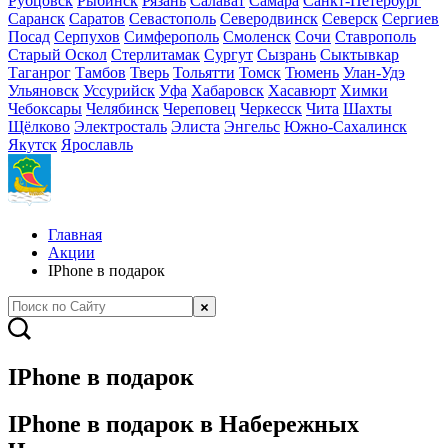
Рубцовск
Рыбинск
Рязань
Салават
Самара
Санкт-Петербург
Саранск
Саратов
Севастополь
Северодвинск
Северск
Сергиев
Посад
Серпухов
Симферополь
Смоленск
Сочи
Ставрополь
Старый Оскол
Стерлитамак
Сургут
Сызрань
Сыктывкар
Таганрог
Тамбов
Тверь
Тольятти
Томск
Тюмень
Улан-Удэ
Ульяновск
Уссурийск
Уфа
Хабаровск
Хасавюрт
Химки
Чебоксары
Челябинск
Череповец
Черкесск
Чита
Шахты
Щёлково
Электросталь
Элиста
Энгельс
Южно-Сахалинск
Якутск
Ярославль
Главная
Акции
IPhone в подарок
IPhone в подарок
IPhone в подарок в Набережных