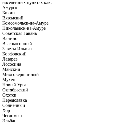
населенных пунктах как:
Амурск
Бикин
Вяземский
Комсомольск-на-Амуре
Николаевск-на-Амуре
Советская Гавань
Ванино
Высокогорный
Заветы Ильича
Корфовский
Лазарев
Лососина
Майский
Многовершинный
Мухен
Новый Ургал
Октябрьский
Охотск
Переяславка
Солнечный
Хор
Чегдомын
Эльбан