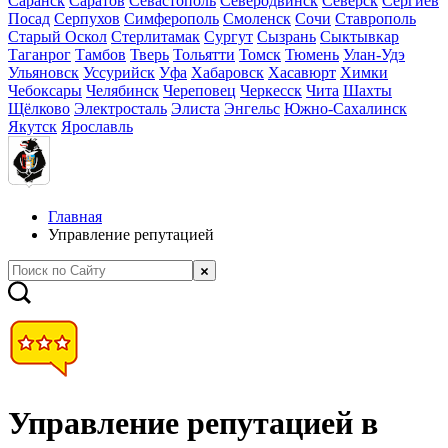
Саранск
Саратов
Севастополь
Северодвинск
Северск
Сергиев
Посад
Серпухов
Симферополь
Смоленск
Сочи
Ставрополь
Старый Оскол
Стерлитамак
Сургут
Сызрань
Сыктывкар
Таганрог
Тамбов
Тверь
Тольятти
Томск
Тюмень
Улан-Удэ
Ульяновск
Уссурийск
Уфа
Хабаровск
Хасавюрт
Химки
Чебоксары
Челябинск
Череповец
Черкесск
Чита
Шахты
Щёлково
Электросталь
Элиста
Энгельс
Южно-Сахалинск
Якутск
Ярославль
Главная
Управление репутацией
Управление репутацией в