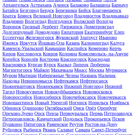
Архангельск
Астрахань
Ачинск
Балаково
Балашиха
Барнаул
Батайск
Белгород
Бердск
Березники
Бийск
Благовещенск
Братск
Брянск
Великий Новгород
Владивосток
Владикавказ
Владимир
Волгоград
Волгодонск
Волжский
Вологда
Воронеж
Грозный
Дербент
Дзержинск
Димитровград
Долгопрудный
Домодедово
Евпатория
Екатеринбург
Елец
Ессентуки
Железногорск
Жуковский
Златоуст
Иваново
Ижевск
Иркутск
Йошкар-Ола
Казань
Калининград
Калуга
Каменск-Уральский
Камышин
Каспийск
Кемерово
Керчь
Киров
Кисловодск
Ковров
Коломна
Комсомольск- на-Амуре
Копейск
Королёв
Кострома
Красногорск
Краснодар
Красноярск
Курган
Курск
Кызыл
Липецк
Люберцы
Магнитогорск
Майкоп
Махачкала
Миасс
Москва
Мурманск
Муром
Мытищи
Набережные Челны
Назрань
Нальчик
Находка
Невинномысск
Нефтекамск
Нефтеюганск
Нижневартовск
Нижнекамск
Нижний Новгород
Нижний
Тагил
Новокузнецк
Новокуйбышевск
Новомосковск
Новороссийск
Новосибирск
Новочебоксарск
Новочеркасск
Новошахтинск
Новый Уренгой
Ногинск
Норильск
Ноябрьск
Обнинск
Одинцово
Октябрьский
Омск
Орёл
Оренбург
Орехово-Зуево
Орск
Пенза
Первоуральск
Пермь
Петрозаводск
Петропавловск- Камчатский
Подольск
Прокопьевск
Псков
Пушкино
Пятигорск
Раменское
Реутов
Ростов-на-Дону
Рубцовск
Рыбинск
Рязань
Салават
Самара
Санкт-Петербург