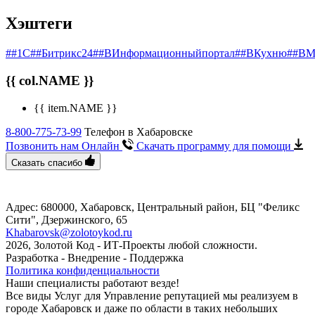
Хэштеги
##1С
##Битрикс24
##ВИнформационныйпортал
##ВКухню
##ВМ
{{ col.NAME }}
{{ item.NAME }}
8-800-775-73-99
Телефон в Хабаровске
Позвонить нам Онлайн
Скачать программу
для помощи
Сказать спасибо
Адрес: 680000, Хабаровск, Центральный район, БЦ "Феликс
Сити", ​Дзержинского, 65
Khabarovsk@zolotoykod.ru
2026, Золотой Код
- ИТ-Проекты любой сложности.
Разработка - Внедрение - Поддержка
Политика конфиденциальности
Наши специалисты работают везде!
Все виды Услуг для Управление репутацией мы реализуем в
городе Хабаровск и даже по области в таких небольших