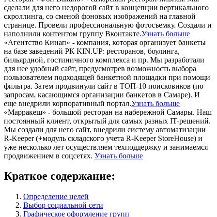
сделали для него недорогой сайт в концепции вертикального
скроллинга, со сменой фоновых изображений на главной
странице. Провели профессиональную фотосъемку. Создали и
наполнили контентом группу Вконтакте.
Узнать больше
«Агентство Кинап» - компания, которая организует банкеты
на базе заведений РК KIN.UP: ресторанов, боулинга,
бильярдной, гостиничного комплекса и пр. Мы разработали
для нее удобный сайт, предусмотрев возможность выбора
пользователем подходящей банкетной площадки при помощи
фильтра. Затем продвинули сайт в ТОП-10 поисковиков (по
запросам, касающимся организации банкетов в Самаре). И
еще внедрили корпоративный портал.
Узнать больше
«Марракеш» - большой ресторан на набережной Самары. Наш
постоянный клиент, открытый для самых разных IT-решений.
Мы создали для него сайт, внедрили систему автоматизации
R-Keeper (+модуль складского учета R-Keeper StoreHouse) и
уже несколько лет осуществляем техподдержку и занимаемся
продвижением в соцсетях.
Узнать больше
Краткое содержание:
Определение целей
Выбор социальной сети
Графическое оформление групп