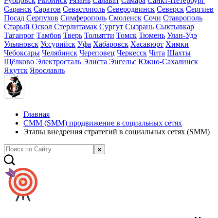
Рубцовск
Рыбинск
Рязань
Салават
Самара
Санкт-Петербург
Саранск
Саратов
Севастополь
Северодвинск
Северск
Сергиев
Посад
Серпухов
Симферополь
Смоленск
Сочи
Ставрополь
Старый Оскол
Стерлитамак
Сургут
Сызрань
Сыктывкар
Таганрог
Тамбов
Тверь
Тольятти
Томск
Тюмень
Улан-Удэ
Ульяновск
Уссурийск
Уфа
Хабаровск
Хасавюрт
Химки
Чебоксары
Челябинск
Череповец
Черкесск
Чита
Шахты
Щёлково
Электросталь
Элиста
Энгельс
Южно-Сахалинск
Якутск
Ярославль
Главная
СММ (SMM) продвижение в социальных сетях
Этапы внедрения стратегий в социальных сетях (SMM)