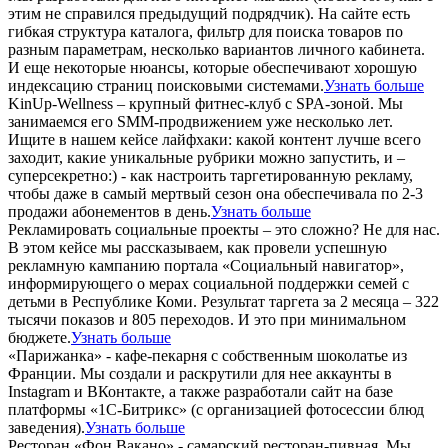
этим не справился предыдущий подрядчик). На сайте есть
гибкая структура каталога, фильтр для поиска товаров по
разным параметрам, несколько вариантов личного кабинета.
И еще некоторые нюансы, которые обеспечивают хорошую
индексацию страниц поисковыми системами.
Узнать больше
KinUp-Wellness – крупный фитнес-клуб с SPA-зоной. Мы
занимаемся его SMM-продвижением уже несколько лет.
Ищите в нашем кейсе лайфхаки: какой контент лучше всего
заходит, какие уникальные рубрики можно запустить, и –
суперсекретно:) - как настроить таргетированную рекламу,
чтобы даже в самый мертвый сезон она обеспечивала по 2-3
продажи абонементов в день.
Узнать больше
Рекламировать социальные проекты – это сложно? Не для нас.
В этом кейсе мы рассказываем, как провели успешную
рекламную кампанию портала «Социальный навигатор»,
информирующего о мерах социальной поддержки семей с
детьми в Республике Коми. Результат таргета за 2 месяца – 322
тысячи показов и 805 переходов. И это при минимальном
бюджете.
Узнать больше
«Парижанка» - кафе-пекарня с собственным шоколатье из
Франции. Мы создали и раскрутили для нее аккаунты в
Instagram и ВКонтакте, а также разработали сайт на базе
платформы «1С-Битрикс» (с организацией фотосессии блюд
заведения).
Узнать больше
Ресторан «Фон Вакано» - самарский ресторан-пивная. Мы