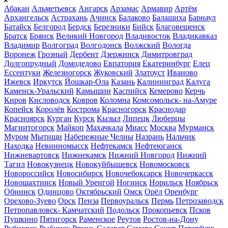
Абакан
Альметьевск
Ангарск
Арзамас
Армавир
Артём
Архангельск
Астрахань
Ачинск
Балаково
Балашиха
Барнаул
Батайск
Белгород
Бердск
Березники
Бийск
Благовещенск
Братск
Брянск
Великий Новгород
Владивосток
Владикавказ
Владимир
Волгоград
Волгодонск
Волжский
Вологда
Воронеж
Грозный
Дербент
Дзержинск
Димитровград
Долгопрудный
Домодедово
Евпатория
Екатеринбург
Елец
Ессентуки
Железногорск
Жуковский
Златоуст
Иваново
Ижевск
Иркутск
Йошкар-Ола
Казань
Калининград
Калуга
Каменск-Уральский
Камышин
Каспийск
Кемерово
Керчь
Киров
Кисловодск
Ковров
Коломна
Комсомольск- на-Амуре
Копейск
Королёв
Кострома
Красногорск
Краснодар
Красноярск
Курган
Курск
Кызыл
Липецк
Люберцы
Магнитогорск
Майкоп
Махачкала
Миасс
Москва
Мурманск
Муром
Мытищи
Набережные Челны
Назрань
Нальчик
Находка
Невинномысск
Нефтекамск
Нефтеюганск
Нижневартовск
Нижнекамск
Нижний Новгород
Нижний
Тагил
Новокузнецк
Новокуйбышевск
Новомосковск
Новороссийск
Новосибирск
Новочебоксарск
Новочеркасск
Новошахтинск
Новый Уренгой
Ногинск
Норильск
Ноябрьск
Обнинск
Одинцово
Октябрьский
Омск
Орёл
Оренбург
Орехово-Зуево
Орск
Пенза
Первоуральск
Пермь
Петрозаводск
Петропавловск- Камчатский
Подольск
Прокопьевск
Псков
Пушкино
Пятигорск
Раменское
Реутов
Ростов-на-Дону