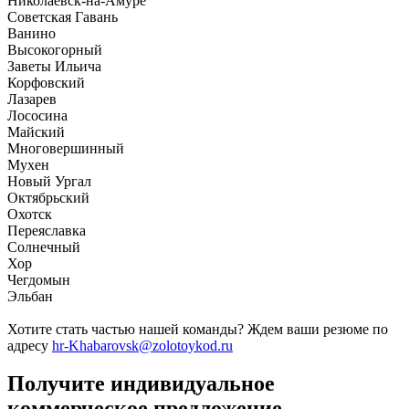
Николаевск-на-Амуре
Советская Гавань
Ванино
Высокогорный
Заветы Ильича
Корфовский
Лазарев
Лососина
Майский
Многовершинный
Мухен
Новый Ургал
Октябрьский
Охотск
Переяславка
Солнечный
Хор
Чегдомын
Эльбан
Хотите стать частью нашей команды? Ждем ваши резюме по
адресу
hr-Khabarovsk@zolotoykod.ru
Получите индивидуальное
коммерческое предложение