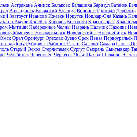
льск
Астрахань
Ачинск
Балаково
Балашиха
Барнаул
Батайск
Бел
град
Волгодонск
Волжский
Вологда
Воронеж
Грозный
Дербент
ский
Златоуст
Иваново
Ижевск
Иркутск
Йошкар-Ола
Казань
Кал
ск- на-Амуре
Копейск
Королёв
Кострома
Красногорск
Краснода
ром
Мытищи
Набережные Челны
Назрань
Нальчик
Находка
Нев
овокуйбышевск
Новомосковск
Новороссийск
Новосибирск
Нов
Омск
Орёл
Оренбург
Орехово-Зуево
Орск
Пенза
Первоуральск
П
тов-на-Дону
Рубцовск
Рыбинск
Рязань
Салават
Самара
Санкт-Пе
поль
Старый Оскол
Стерлитамак
Сургут
Сызрань
Сыктывкар
Та
ары
Челябинск
Череповец
Черкесск
Чита
Шахты
Щёлково
Электр