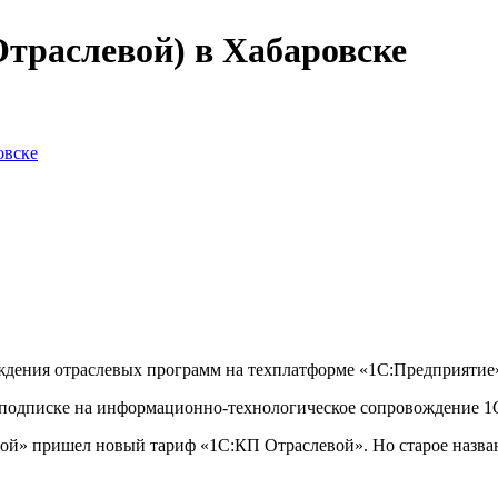
траслевой) в Хабаровске
овске
ждения отраслевых программ на техплатформе «1С:Предприятие»
й подписке на информационно-технологическое сопровождение 
ой» пришел новый тариф «1С:КП Отраслевой». Но старое названи