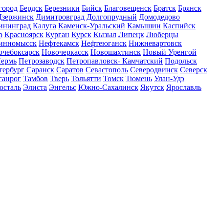
город
Бердск
Березники
Бийск
Благовещенск
Братск
Брянск
Дзержинск
Димитровград
Долгопрудный
Домодедово
ининград
Калуга
Каменск-Уральский
Камышин
Каспийск
р
Красноярск
Курган
Курск
Кызыл
Липецк
Люберцы
инномысск
Нефтекамск
Нефтеюганск
Нижневартовск
очебоксарск
Новочеркасск
Новошахтинск
Новый Уренгой
ермь
Петрозаводск
Петропавловск- Камчатский
Подольск
тербург
Саранск
Саратов
Севастополь
Северодвинск
Северск
ганрог
Тамбов
Тверь
Тольятти
Томск
Тюмень
Улан-Удэ
осталь
Элиста
Энгельс
Южно-Сахалинск
Якутск
Ярославль