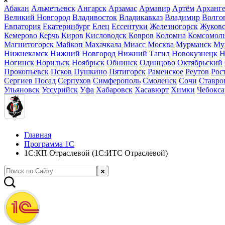
Абакан
Альметьевск
Ангарск
Арзамас
Армавир
Артём
Арханге
Великий Новгород
Владивосток
Владикавказ
Владимир
Волго
Евпатория
Екатеринбург
Елец
Ессентуки
Железногорск
Жуков
Кемерово
Керчь
Киров
Кисловодск
Ковров
Коломна
Комсомоль
Магнитогорск
Майкоп
Махачкала
Миасс
Москва
Мурманск
Му
Нижнекамск
Нижний Новгород
Нижний Тагил
Новокузнецк
Н
Ногинск
Норильск
Ноябрьск
Обнинск
Одинцово
Октябрьский
Прокопьевск
Псков
Пушкино
Пятигорск
Раменское
Реутов
Рос
Сергиев Посад
Серпухов
Симферополь
Смоленск
Сочи
Ставро
Ульяновск
Уссурийск
Уфа
Хабаровск
Хасавюрт
Химки
Чебокс
Главная
Программа 1С
1С:КП Отраслевой (1С:ИТС Отраслевой)