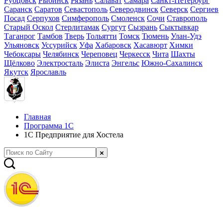
Рубцовск
Рыбинск
Рязань
Салават
Самара
Санкт-Петербург
Саранск
Саратов
Севастополь
Северодвинск
Северск
Сергиев
Посад
Серпухов
Симферополь
Смоленск
Сочи
Ставрополь
Старый Оскол
Стерлитамак
Сургут
Сызрань
Сыктывкар
Таганрог
Тамбов
Тверь
Тольятти
Томск
Тюмень
Улан-Удэ
Ульяновск
Уссурийск
Уфа
Хабаровск
Хасавюрт
Химки
Чебоксары
Челябинск
Череповец
Черкесск
Чита
Шахты
Щёлково
Электросталь
Элиста
Энгельс
Южно-Сахалинск
Якутск
Ярославль
Главная
Программа 1С
1С Предприятие для Хостела