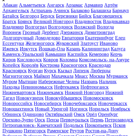
Абакан
Альметьевск
Ангарск
Арзамас
Армавир
Артём
Архангельск
Астрахань
Ачинск
Балаково
Балашиха
Барнаул
Батайск
Белгород
Бердск
Березники
Бийск
Благовещенск
Братск
Брянск
Великий Новгород
Владивосток
Владикавказ
Владимир
Волгоград
Волгодонск
Волжский
Вологда
Воронеж
Грозный
Дербент
Дзержинск
Димитровград
Долгопрудный
Домодедово
Евпатория
Екатеринбург
Елец
Ессентуки
Железногорск
Жуковский
Златоуст
Иваново
Ижевск
Иркутск
Йошкар-Ола
Казань
Калининград
Калуга
Каменск-Уральский
Камышин
Каспийск
Кемерово
Керчь
Киров
Кисловодск
Ковров
Коломна
Комсомольск- на-Амуре
Копейск
Королёв
Кострома
Красногорск
Краснодар
Красноярск
Курган
Курск
Кызыл
Липецк
Люберцы
Магнитогорск
Майкоп
Махачкала
Миасс
Москва
Мурманск
Муром
Мытищи
Набережные Челны
Назрань
Нальчик
Находка
Невинномысск
Нефтекамск
Нефтеюганск
Нижневартовск
Нижнекамск
Нижний Новгород
Нижний
Тагил
Новокузнецк
Новокуйбышевск
Новомосковск
Новороссийск
Новосибирск
Новочебоксарск
Новочеркасск
Новошахтинск
Новый Уренгой
Ногинск
Норильск
Ноябрьск
Обнинск
Одинцово
Октябрьский
Омск
Орёл
Оренбург
Орехово-Зуево
Орск
Пенза
Первоуральск
Пермь
Петрозаводск
Петропавловск- Камчатский
Подольск
Прокопьевск
Псков
Пушкино
Пятигорск
Раменское
Реутов
Ростов-на-Дону