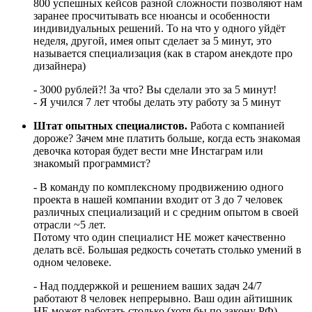
800 успешных кейсов разной сложности позволяют нам
заранее просчитывать все нюансы и особенности
индивидуальных решений. То на что у одного уйдёт
неделя, другой, имея опыт сделает за 5 минут, это
называется специализация (как в старом анекдоте про
дизайнера)
- 3000 рублей?! За что? Вы сделали это за 5 минут!
- Я учился 7 лет чтобы делать эту работу за 5 минут
Штат опытных специалистов.
Работа с компанией
дороже? Зачем мне платить больше, когда есть знакомая
девочка которая будет вести мне Инстаграм или
знакомый программист?
- В команду по комплексному продвижению одного
проекта в нашей компании входит от 3 до 7 человек
различных специализаций и с средним опытом в своей
отрасли ~5 лет.
Потому что один специалист НЕ может качественно
делать всё. Большая редкость сочетать столько умений в
одном человеке.
- Над поддержкой и решением ваших задач 24/7
работают 8 человек непрерывно. Ваш один айтишник
НЕ может работать столько (хотя бы по закону РФ),