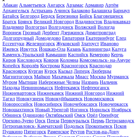
Абакан
Альметьевск
Ангарск
Арзамас
Армавир
Артём
Архангельск
Астрахань
Ачинск
Балаково
Балашиха
Барнаул
Батайск
Белгород
Бердск
Березники
Бийск
Благовещенск
Братск
Брянск
Великий Новгород
Владивосток
Владикавказ
Владимир
Волгоград
Волгодонск
Волжский
Вологда
Воронеж
Грозный
Дербент
Дзержинск
Димитровград
Долгопрудный
Домодедово
Евпатория
Екатеринбург
Елец
Ессентуки
Железногорск
Жуковский
Златоуст
Иваново
Ижевск
Иркутск
Йошкар-Ола
Казань
Калининград
Калуга
Каменск-Уральский
Камышин
Каспийск
Кемерово
Керчь
Киров
Кисловодск
Ковров
Коломна
Комсомольск- на-Амуре
Копейск
Королёв
Кострома
Красногорск
Краснодар
Красноярск
Курган
Курск
Кызыл
Липецк
Люберцы
Магнитогорск
Майкоп
Махачкала
Миасс
Москва
Мурманск
Муром
Мытищи
Набережные Челны
Назрань
Нальчик
Находка
Невинномысск
Нефтекамск
Нефтеюганск
Нижневартовск
Нижнекамск
Нижний Новгород
Нижний
Тагил
Новокузнецк
Новокуйбышевск
Новомосковск
Новороссийск
Новосибирск
Новочебоксарск
Новочеркасск
Новошахтинск
Новый Уренгой
Ногинск
Норильск
Ноябрьск
Обнинск
Одинцово
Октябрьский
Омск
Орёл
Оренбург
Орехово-Зуево
Орск
Пенза
Первоуральск
Пермь
Петрозаводск
Петропавловск- Камчатский
Подольск
Прокопьевск
Псков
Пушкино
Пятигорск
Раменское
Реутов
Ростов-на-Дону