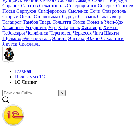
Рубцовск
Рыбинск
Рязань
Салават
Самара
Санкт-Петербург
Саранск
Саратов
Севастополь
Северодвинск
Северск
Сергиев
Посад
Серпухов
Симферополь
Смоленск
Сочи
Ставрополь
Старый Оскол
Стерлитамак
Сургут
Сызрань
Сыктывкар
Таганрог
Тамбов
Тверь
Тольятти
Томск
Тюмень
Улан-Удэ
Ульяновск
Уссурийск
Уфа
Хабаровск
Хасавюрт
Химки
Чебоксары
Челябинск
Череповец
Черкесск
Чита
Шахты
Щёлково
Электросталь
Элиста
Энгельс
Южно-Сахалинск
Якутск
Ярославль
Главная
Программа 1С
1С Лизинг