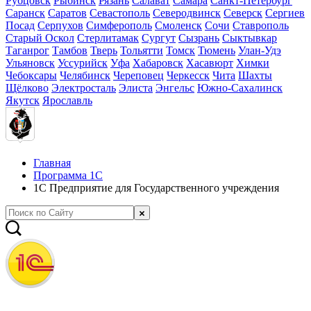
Рубцовск
Рыбинск
Рязань
Салават
Самара
Санкт-Петербург
Саранск
Саратов
Севастополь
Северодвинск
Северск
Сергиев
Посад
Серпухов
Симферополь
Смоленск
Сочи
Ставрополь
Старый Оскол
Стерлитамак
Сургут
Сызрань
Сыктывкар
Таганрог
Тамбов
Тверь
Тольятти
Томск
Тюмень
Улан-Удэ
Ульяновск
Уссурийск
Уфа
Хабаровск
Хасавюрт
Химки
Чебоксары
Челябинск
Череповец
Черкесск
Чита
Шахты
Щёлково
Электросталь
Элиста
Энгельс
Южно-Сахалинск
Якутск
Ярославль
Главная
Программа 1С
1С Предприятие для Государственного учреждения