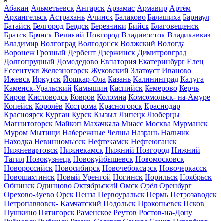
Абакан
Альметьевск
Ангарск
Арзамас
Армавир
Артём
Архангельск
Астрахань
Ачинск
Балаково
Балашиха
Барнаул
Батайск
Белгород
Бердск
Березники
Бийск
Благовещенск
Братск
Брянск
Великий Новгород
Владивосток
Владикавказ
Владимир
Волгоград
Волгодонск
Волжский
Вологда
Воронеж
Грозный
Дербент
Дзержинск
Димитровград
Долгопрудный
Домодедово
Евпатория
Екатеринбург
Елец
Ессентуки
Железногорск
Жуковский
Златоуст
Иваново
Ижевск
Иркутск
Йошкар-Ола
Казань
Калининград
Калуга
Каменск-Уральский
Камышин
Каспийск
Кемерово
Керчь
Киров
Кисловодск
Ковров
Коломна
Комсомольск- на-Амуре
Копейск
Королёв
Кострома
Красногорск
Краснодар
Красноярск
Курган
Курск
Кызыл
Липецк
Люберцы
Магнитогорск
Майкоп
Махачкала
Миасс
Москва
Мурманск
Муром
Мытищи
Набережные Челны
Назрань
Нальчик
Находка
Невинномысск
Нефтекамск
Нефтеюганск
Нижневартовск
Нижнекамск
Нижний Новгород
Нижний
Тагил
Новокузнецк
Новокуйбышевск
Новомосковск
Новороссийск
Новосибирск
Новочебоксарск
Новочеркасск
Новошахтинск
Новый Уренгой
Ногинск
Норильск
Ноябрьск
Обнинск
Одинцово
Октябрьский
Омск
Орёл
Оренбург
Орехово-Зуево
Орск
Пенза
Первоуральск
Пермь
Петрозаводск
Петропавловск- Камчатский
Подольск
Прокопьевск
Псков
Пушкино
Пятигорск
Раменское
Реутов
Ростов-на-Дону