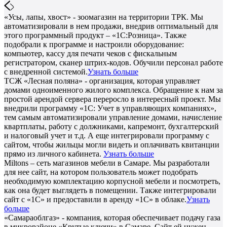
«Усы, лапы, хвост» - зоомагазин на территории ТРК. Мы
автоматизировали в нем продажи, внедрив оптимальный для
этого программный продукт – «1С:Розница». Также
подобрали к программе и настроили оборудование:
компьютер, кассу для печати чеков с фискальным
регистратором, сканер штрих-кодов. Обучили персонал работе
с внедренной системой.
Узнать больше
ТСЖ «Лесная поляна» - организация, которая управляет
домами одноименного жилого комплекса. Обращение к нам за
простой арендой сервера переросло в интересный проект. Мы
внедрили программу «1С: Учет в управляющих компаниях»,
тем самым автоматизировали управление домами, начисление
квартплаты, работу с должниками, капремонт, бухгалтерский
и налоговый учет и т.д. А еще интегрировали программу с
сайтом, чтобы жильцы могли видеть и оплачивать квитанции
прямо из личного кабинета.
Узнать больше
Miltons – сеть магазинов мебели в Самаре. Мы разработали
для нее сайт, на котором пользователь может подобрать
необходимую комплектацию корпусной мебели и посмотреть,
как она будет выглядеть в помещении. Также интегрировали
сайт с «1С» и предоставили в аренду «1С» в облаке.
Узнать
больше
«Самараоблгаз» - компания, которая обеспечивает подачу газа
в микрорайоне «Крутые ключи» в Самаре. Сайт ей нужен,