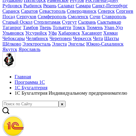
Пушкино
Пятигорск
Раменское
Реутов
Ростов-на-Дону
Рубцовск
Рыбинск
Рязань
Салават
Самара
Санкт-Петербург
Саранск
Саратов
Севастополь
Северодвинск
Северск
Сергиев
Посад
Серпухов
Симферополь
Смоленск
Сочи
Ставрополь
Старый Оскол
Стерлитамак
Сургут
Сызрань
Сыктывкар
Таганрог
Тамбов
Тверь
Тольятти
Томск
Тюмень
Улан-Удэ
Ульяновск
Уссурийск
Уфа
Хабаровск
Хасавюрт
Химки
Чебоксары
Челябинск
Череповец
Черкесск
Чита
Шахты
Щёлково
Электросталь
Элиста
Энгельс
Южно-Сахалинск
Якутск
Ярославль
Главная
Программа 1С
1С Бухгалтерия
1С Бухгалтерия Индивидуальному предпринимателю