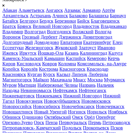
Абакан
Альметьевск
Ангарск
Арзамас
Армавир
Артём
Архангельск
Астрахань
Ачинск
Балаково
Балашиха
Барнаул
Батайск
Белгород
Бердск
Березники
Бийск
Благовещенск
Братск
Брянск
Великий Новгород
Владивосток
Владикавказ
Владимир
Волгоград
Волгодонск
Волжский
Вологда
Воронеж
Грозный
Дербент
Дзержинск
Димитровград
Долгопрудный
Домодедово
Евпатория
Екатеринбург
Елец
Ессентуки
Железногорск
Жуковский
Златоуст
Иваново
Ижевск
Иркутск
Йошкар-Ола
Казань
Калининград
Калуга
Каменск-Уральский
Камышин
Каспийск
Кемерово
Керчь
Киров
Кисловодск
Ковров
Коломна
Комсомольск- на-Амуре
Копейск
Королёв
Кострома
Красногорск
Краснодар
Красноярск
Курган
Курск
Кызыл
Липецк
Люберцы
Магнитогорск
Майкоп
Махачкала
Миасс
Москва
Мурманск
Муром
Мытищи
Набережные Челны
Назрань
Нальчик
Находка
Невинномысск
Нефтекамск
Нефтеюганск
Нижневартовск
Нижнекамск
Нижний Новгород
Нижний
Тагил
Новокузнецк
Новокуйбышевск
Новомосковск
Новороссийск
Новосибирск
Новочебоксарск
Новочеркасск
Новошахтинск
Новый Уренгой
Ногинск
Норильск
Ноябрьск
Обнинск
Одинцово
Октябрьский
Омск
Орёл
Оренбург
Орехово-Зуево
Орск
Пенза
Первоуральск
Пермь
Петрозаводск
Петропавловск- Камчатский
Подольск
Прокопьевск
Псков