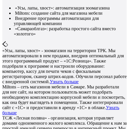
«Усы, лапы, хвост»: автоматизация зоомагазина
Miltons: создание сайта для магазина мебели
Внедрение программы автоматизации для
управляющей компании
«Самараоблгаз»: разработка простого сайта вместо
«золотого»
«Усы, лапы, хвост» - зоомагазин на территории ТРК. Мы
автоматизировали в нем продажи, внедрив оптимальный для
этого программный продукт – «1С:Розница». Также
подобрали к программе и настроили оборудование:
компьютер, кассу для печати чеков с фискальным
регистратором, сканер штрих-кодов. Обучили персонал работе
с внедренной системой.
Узнать больше
Miltons – сеть магазинов мебели в Самаре. Мы разработали
для нее сайт, на котором пользователь может подобрать
необходимую комплектацию корпусной мебели и посмотреть,
как она будет выглядеть в помещении. Также интегрировали
сайт с «1С» и предоставили в аренду «1С» в облаке.
Узнать
больше
ТСЖ «Лесная поляна» - организация, которая управляет
домами одноименного жилого комплекса. Обращение к нам за
простой арендой сервера переросло в интересный проект. Мы