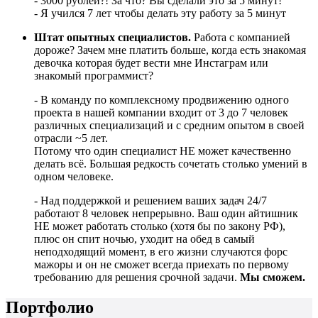
- 3000 рублей?! За что? Вы сделали это за 5 минут!
- Я учился 7 лет чтобы делать эту работу за 5 минут
Штат опытных специалистов.
Работа с компанией
дороже? Зачем мне платить больше, когда есть знакомая
девочка которая будет вести мне Инстаграм или
знакомый программист?
- В команду по комплексному продвижению одного
проекта в нашей компании входит от 3 до 7 человек
различных специализаций и с средним опытом в своей
отрасли ~5 лет.
Потому что один специалист НЕ может качественно
делать всё. Большая редкость сочетать столько умений в
одном человеке.
- Над поддержкой и решением ваших задач 24/7
работают 8 человек непрерывно. Ваш один айтишник
НЕ может работать столько (хотя бы по закону РФ),
плюс он спит ночью, уходит на обед в самый
неподходящий момент, в его жизни случаются форс
мажоры и он не сможет всегда приехать по первому
требованию для решения срочной задачи.
Мы сможем.
Портфолио