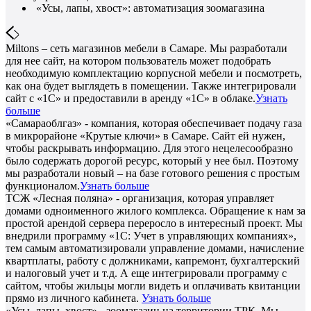
«Усы, лапы, хвост»: автоматизация зоомагазина
Miltons – сеть магазинов мебели в Самаре. Мы разработали
для нее сайт, на котором пользователь может подобрать
необходимую комплектацию корпусной мебели и посмотреть,
как она будет выглядеть в помещении. Также интегрировали
сайт с «1С» и предоставили в аренду «1С» в облаке.
Узнать
больше
«Самараоблгаз» - компания, которая обеспечивает подачу газа
в микрорайоне «Крутые ключи» в Самаре. Сайт ей нужен,
чтобы раскрывать информацию. Для этого нецелесообразно
было содержать дорогой ресурс, который у нее был. Поэтому
мы разработали новый – на базе готового решения с простым
функционалом.
Узнать больше
ТСЖ «Лесная поляна» - организация, которая управляет
домами одноименного жилого комплекса. Обращение к нам за
простой арендой сервера переросло в интересный проект. Мы
внедрили программу «1С: Учет в управляющих компаниях»,
тем самым автоматизировали управление домами, начисление
квартплаты, работу с должниками, капремонт, бухгалтерский
и налоговый учет и т.д. А еще интегрировали программу с
сайтом, чтобы жильцы могли видеть и оплачивать квитанции
прямо из личного кабинета.
Узнать больше
«Усы, лапы, хвост» - зоомагазин на территории ТРК. Мы