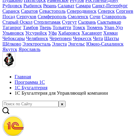
Пушкино
Пятигорск
Раменское
Реутов
Ростов-на-Дону
Рубцовск
Рыбинск
Рязань
Салават
Самара
Санкт-Петербург
Саранск
Саратов
Севастополь
Северодвинск
Северск
Сергиев
Посад
Серпухов
Симферополь
Смоленск
Сочи
Ставрополь
Старый Оскол
Стерлитамак
Сургут
Сызрань
Сыктывкар
Таганрог
Тамбов
Тверь
Тольятти
Томск
Тюмень
Улан-Удэ
Ульяновск
Уссурийск
Уфа
Хабаровск
Хасавюрт
Химки
Чебоксары
Челябинск
Череповец
Черкесск
Чита
Шахты
Щёлково
Электросталь
Элиста
Энгельс
Южно-Сахалинск
Якутск
Ярославль
Главная
Программа 1С
1С Бухгалтерия
1С Бухгалтерия для Управляющей компании