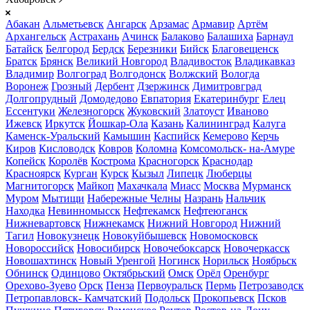
Абакан
Альметьевск
Ангарск
Арзамас
Армавир
Артём
Архангельск
Астрахань
Ачинск
Балаково
Балашиха
Барнаул
Батайск
Белгород
Бердск
Березники
Бийск
Благовещенск
Братск
Брянск
Великий Новгород
Владивосток
Владикавказ
Владимир
Волгоград
Волгодонск
Волжский
Вологда
Воронеж
Грозный
Дербент
Дзержинск
Димитровград
Долгопрудный
Домодедово
Евпатория
Екатеринбург
Елец
Ессентуки
Железногорск
Жуковский
Златоуст
Иваново
Ижевск
Иркутск
Йошкар-Ола
Казань
Калининград
Калуга
Каменск-Уральский
Камышин
Каспийск
Кемерово
Керчь
Киров
Кисловодск
Ковров
Коломна
Комсомольск- на-Амуре
Копейск
Королёв
Кострома
Красногорск
Краснодар
Красноярск
Курган
Курск
Кызыл
Липецк
Люберцы
Магнитогорск
Майкоп
Махачкала
Миасс
Москва
Мурманск
Муром
Мытищи
Набережные Челны
Назрань
Нальчик
Находка
Невинномысск
Нефтекамск
Нефтеюганск
Нижневартовск
Нижнекамск
Нижний Новгород
Нижний
Тагил
Новокузнецк
Новокуйбышевск
Новомосковск
Новороссийск
Новосибирск
Новочебоксарск
Новочеркасск
Новошахтинск
Новый Уренгой
Ногинск
Норильск
Ноябрьск
Обнинск
Одинцово
Октябрьский
Омск
Орёл
Оренбург
Орехово-Зуево
Орск
Пенза
Первоуральск
Пермь
Петрозаводск
Петропавловск- Камчатский
Подольск
Прокопьевск
Псков