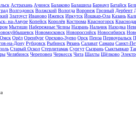
льск
Астрахань
Ачинск
Балаково
Балашиха
Барнаул
Батайск
Бел
град
Волгодонск
Волжский
Вологда
Воронеж
Грозный
Дербент
ский
Златоуст
Иваново
Ижевск
Иркутск
Йошкар-Ола
Казань
Кал
ск- на-Амуре
Копейск
Королёв
Кострома
Красногорск
Краснода
ром
Мытищи
Набережные Челны
Назрань
Нальчик
Находка
Нев
овокуйбышевск
Новомосковск
Новороссийск
Новосибирск
Нов
Омск
Орёл
Оренбург
Орехово-Зуево
Орск
Пенза
Первоуральск
П
тов-на-Дону
Рубцовск
Рыбинск
Рязань
Салават
Самара
Санкт-Пе
поль
Старый Оскол
Стерлитамак
Сургут
Сызрань
Сыктывкар
Та
ары
Челябинск
Череповец
Черкесск
Чита
Шахты
Щёлково
Электр
на