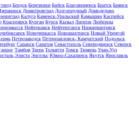
город
Бердск
Березники
Бийск
Благовещенск
Братск
Брянск
Дзержинск
Димитровград
Долгопрудный
Домодедово
ининград
Калуга
Каменск-Уральский
Камышин
Каспийск
р
Красноярск
Курган
Курск
Кызыл
Липецк
Люберцы
инномысск
Нефтекамск
Нефтеюганск
Нижневартовск
очебоксарск
Новочеркасск
Новошахтинск
Новый Уренгой
ермь
Петрозаводск
Петропавловск- Камчатский
Подольск
тербург
Саранск
Саратов
Севастополь
Северодвинск
Северск
ганрог
Тамбов
Тверь
Тольятти
Томск
Тюмень
Улан-Удэ
осталь
Элиста
Энгельс
Южно-Сахалинск
Якутск
Ярославль