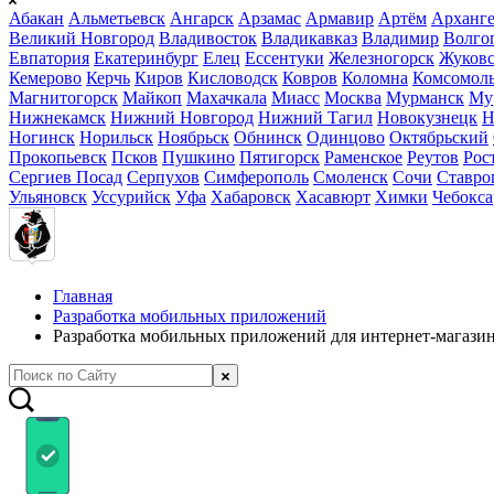
Абакан
Альметьевск
Ангарск
Арзамас
Армавир
Артём
Арханге
Великий Новгород
Владивосток
Владикавказ
Владимир
Волго
Евпатория
Екатеринбург
Елец
Ессентуки
Железногорск
Жуков
Кемерово
Керчь
Киров
Кисловодск
Ковров
Коломна
Комсомоль
Магнитогорск
Майкоп
Махачкала
Миасс
Москва
Мурманск
Му
Нижнекамск
Нижний Новгород
Нижний Тагил
Новокузнецк
Н
Ногинск
Норильск
Ноябрьск
Обнинск
Одинцово
Октябрьский
Прокопьевск
Псков
Пушкино
Пятигорск
Раменское
Реутов
Рос
Сергиев Посад
Серпухов
Симферополь
Смоленск
Сочи
Ставро
Ульяновск
Уссурийск
Уфа
Хабаровск
Хасавюрт
Химки
Чебокс
Главная
Разработка мобильных приложений
Разработка мобильных приложений для интернет-магази