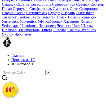
Рубцовск
Рыбинск
Рязань
Салават
Самара
Санкт-Петербург
Саранск
Саратов
Севастополь
Северодвинск
Северск
Сергиев
Посад
Серпухов
Симферополь
Смоленск
Сочи
Ставрополь
Старый Оскол
Стерлитамак
Сургут
Сызрань
Сыктывкар
Таганрог
Тамбов
Тверь
Тольятти
Томск
Тюмень
Улан-Удэ
Ульяновск
Уссурийск
Уфа
Хабаровск
Хасавюрт
Химки
Чебоксары
Челябинск
Череповец
Черкесск
Чита
Шахты
Щёлково
Электросталь
Элиста
Энгельс
Южно-Сахалинск
Якутск
Ярославль
Главная
Программа 1С
1С Договоры