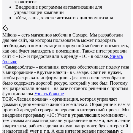
«золотого»
Внедрение программы автоматизации для
управляющей компании
«Усы, лапы, хвост»: автоматизация зоомагазина
Miltons – сеть магазинов мебели в Самаре. Мы разработали
для нее сайт, на котором пользователь может подобрать
необходимую комплектацию корпусной мебели и посмотреть,
как она будет выглядеть в помещении. Также интегрировали
сайт с «1С» и предоставили в аренду «1С» в облаке.
Узнать
больше
«Самараоблгаз» - компания, которая обеспечивает подачу газа
в микрорайоне «Крутые ключи» в Самаре. Сайт ей нужен,
чтобы раскрывать информацию. Для этого нецелесообразно
было содержать дорогой ресурс, который у нее был. Поэтому
мы разработали новый – на базе готового решения с простым
функционалом.
Узнать больше
ТСЖ «Лесная поляна» - организация, которая управляет
домами одноименного жилого комплекса. Обращение к нам за
простой арендой сервера переросло в интересный проект. Мы
внедрили программу «1С: Учет в управляющих компаниях»,
тем самым автоматизировали управление домами, начисление
квартплаты, работу с должниками, капремонт, бухгалтерский
и налоговый учет и т.д. А еще интегрировали программу с