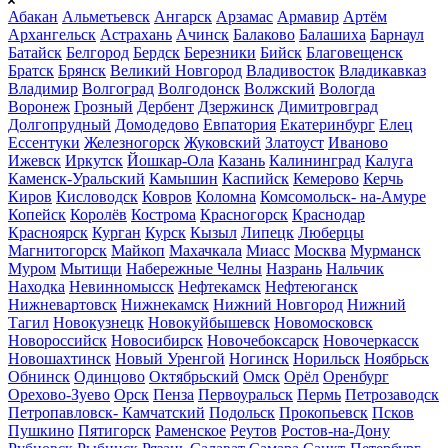
Абакан
Альметьевск
Ангарск
Арзамас
Армавир
Артём
Архангельск
Астрахань
Ачинск
Балаково
Балашиха
Барнаул
Батайск
Белгород
Бердск
Березники
Бийск
Благовещенск
Братск
Брянск
Великий Новгород
Владивосток
Владикавказ
Владимир
Волгоград
Волгодонск
Волжский
Вологда
Воронеж
Грозный
Дербент
Дзержинск
Димитровград
Долгопрудный
Домодедово
Евпатория
Екатеринбург
Елец
Ессентуки
Железногорск
Жуковский
Златоуст
Иваново
Ижевск
Иркутск
Йошкар-Ола
Казань
Калининград
Калуга
Каменск-Уральский
Камышин
Каспийск
Кемерово
Керчь
Киров
Кисловодск
Ковров
Коломна
Комсомольск- на-Амуре
Копейск
Королёв
Кострома
Красногорск
Краснодар
Красноярск
Курган
Курск
Кызыл
Липецк
Люберцы
Магнитогорск
Майкоп
Махачкала
Миасс
Москва
Мурманск
Муром
Мытищи
Набережные Челны
Назрань
Нальчик
Находка
Невинномысск
Нефтекамск
Нефтеюганск
Нижневартовск
Нижнекамск
Нижний Новгород
Нижний
Тагил
Новокузнецк
Новокуйбышевск
Новомосковск
Новороссийск
Новосибирск
Новочебоксарск
Новочеркасск
Новошахтинск
Новый Уренгой
Ногинск
Норильск
Ноябрьск
Обнинск
Одинцово
Октябрьский
Омск
Орёл
Оренбург
Орехово-Зуево
Орск
Пенза
Первоуральск
Пермь
Петрозаводск
Петропавловск- Камчатский
Подольск
Прокопьевск
Псков
Пушкино
Пятигорск
Раменское
Реутов
Ростов-на-Дону