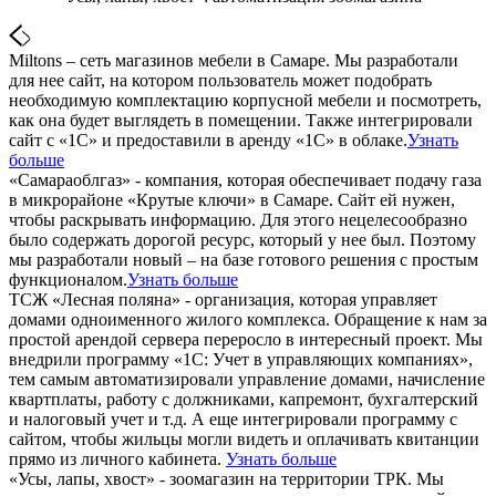
Miltons – сеть магазинов мебели в Самаре. Мы разработали
для нее сайт, на котором пользователь может подобрать
необходимую комплектацию корпусной мебели и посмотреть,
как она будет выглядеть в помещении. Также интегрировали
сайт с «1С» и предоставили в аренду «1С» в облаке.
Узнать
больше
«Самараоблгаз» - компания, которая обеспечивает подачу газа
в микрорайоне «Крутые ключи» в Самаре. Сайт ей нужен,
чтобы раскрывать информацию. Для этого нецелесообразно
было содержать дорогой ресурс, который у нее был. Поэтому
мы разработали новый – на базе готового решения с простым
функционалом.
Узнать больше
ТСЖ «Лесная поляна» - организация, которая управляет
домами одноименного жилого комплекса. Обращение к нам за
простой арендой сервера переросло в интересный проект. Мы
внедрили программу «1С: Учет в управляющих компаниях»,
тем самым автоматизировали управление домами, начисление
квартплаты, работу с должниками, капремонт, бухгалтерский
и налоговый учет и т.д. А еще интегрировали программу с
сайтом, чтобы жильцы могли видеть и оплачивать квитанции
прямо из личного кабинета.
Узнать больше
«Усы, лапы, хвост» - зоомагазин на территории ТРК. Мы