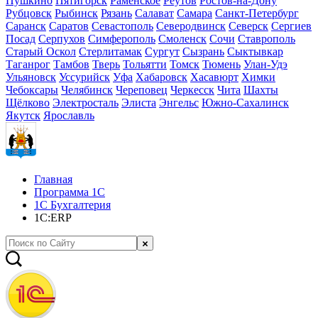
Пушкино
Пятигорск
Раменское
Реутов
Ростов-на-Дону
Рубцовск
Рыбинск
Рязань
Салават
Самара
Санкт-Петербург
Саранск
Саратов
Севастополь
Северодвинск
Северск
Сергиев
Посад
Серпухов
Симферополь
Смоленск
Сочи
Ставрополь
Старый Оскол
Стерлитамак
Сургут
Сызрань
Сыктывкар
Таганрог
Тамбов
Тверь
Тольятти
Томск
Тюмень
Улан-Удэ
Ульяновск
Уссурийск
Уфа
Хабаровск
Хасавюрт
Химки
Чебоксары
Челябинск
Череповец
Черкесск
Чита
Шахты
Щёлково
Электросталь
Элиста
Энгельс
Южно-Сахалинск
Якутск
Ярославль
Главная
Программа 1С
1С Бухгалтерия
1С:ERP