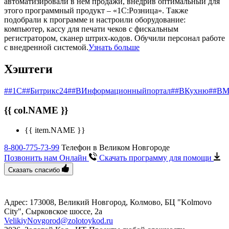
автоматизировали в нем продажи, внедрив оптимальный для
этого программный продукт – «1С:Розница». Также
подобрали к программе и настроили оборудование:
компьютер, кассу для печати чеков с фискальным
регистратором, сканер штрих-кодов. Обучили персонал работе
с внедренной системой.
Узнать больше
Хэштеги
##1С
##Битрикс24
##ВИнформационныйпортал
##ВКухню
##ВМ
{{ col.NAME }}
{{ item.NAME }}
8-800-775-73-99
Телефон в Великом Новгороде
Позвонить нам Онлайн
Скачать программу
для помощи
Сказать спасибо
Адрес: 173008, Великий Новгород, Колмово, БЦ "Kolmovo
City", ​Сырковское шоссе, 2а
VelikiyNovgorod@zolotoykod.ru