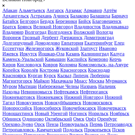
Абакан
Альметьевск
Ангарск
Арзамас
Армавир
Артём
Архангельск
Астрахань
Ачинск
Балаково
Балашиха
Барнаул
Батайск
Белгород
Бердск
Березники
Бийск
Благовещенск
Братск
Брянск
Великий Новгород
Владивосток
Владикавказ
Владимир
Волгоград
Волгодонск
Волжский
Вологда
Воронеж
Грозный
Дербент
Дзержинск
Димитровград
Долгопрудный
Домодедово
Евпатория
Екатеринбург
Елец
Ессентуки
Железногорск
Жуковский
Златоуст
Иваново
Ижевск
Иркутск
Йошкар-Ола
Казань
Калининград
Калуга
Каменск-Уральский
Камышин
Каспийск
Кемерово
Керчь
Киров
Кисловодск
Ковров
Коломна
Комсомольск- на-Амуре
Копейск
Королёв
Кострома
Красногорск
Краснодар
Красноярск
Курган
Курск
Кызыл
Липецк
Люберцы
Магнитогорск
Майкоп
Махачкала
Миасс
Москва
Мурманск
Муром
Мытищи
Набережные Челны
Назрань
Нальчик
Находка
Невинномысск
Нефтекамск
Нефтеюганск
Нижневартовск
Нижнекамск
Нижний Новгород
Нижний
Тагил
Новокузнецк
Новокуйбышевск
Новомосковск
Новороссийск
Новосибирск
Новочебоксарск
Новочеркасск
Новошахтинск
Новый Уренгой
Ногинск
Норильск
Ноябрьск
Обнинск
Одинцово
Октябрьский
Омск
Орёл
Оренбург
Орехово-Зуево
Орск
Пенза
Первоуральск
Пермь
Петрозаводск
Петропавловск- Камчатский
Подольск
Прокопьевск
Псков